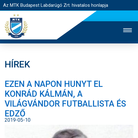
Az MTK Budapest Labdarúgó Zrt. hivatalos honlapja
HÍREK
MTK TV
UTÁNPÓTLÁS
NŐI SZAKÁG
EZEN A NAPON HUNYT EL
JEGYÉRTÉKESÍTÉS
WEBSHOP
STADION
KONRÁD KÁLMÁN, A
EGYESÜLET
KAPCSOLAT
VILÁGVÁNDOR FUTBALLISTA ÉS
EDZŐ
NYITÓLAP
2019-05-10
HÍREK
CSAPATOK