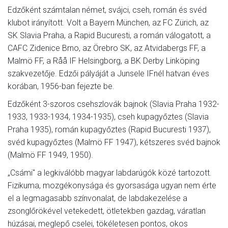
Edzőként számtalan német, svájci, cseh, román és svéd
klubot irányított. Volt a Bayern München, az FC Zürich, az
SK Slavia Praha, a Rapid Bucuresti, a román válogatott, a
CAFC Zidenice Brno, az Örebro SK, az Atvidabergs FF, a
Malmö FF, a Råå IF Helsingborg, a BK Derby Linköping
szakvezetője. Edzői pályáját a Junsele IFnél hatvan éves
korában, 1956-ban fejezte be.
Edzőként 3-szoros csehszlovák bajnok (Slavia Praha 1932-
1933, 1933-1934, 1934-1935), cseh kupagyőztes (Slavia
Praha 1935), román kupagyőztes (Rapid Bucuresti 1937),
svéd kupagyőztes (Malmö FF 1947), kétszeres svéd bajnok
(Malmö FF 1949, 1950).
„Csámi" a legkiválóbb magyar labdarúgók közé tartozott.
Fizikuma, mozgékonysága és gyorsasága ugyan nem érte
el a legmagasabb színvonalat, de labdakezelése a
zsonglőrökével vetekedett, ötletekben gazdag, váratlan
húzásai, meglepő cselei, tökéletesen pontos, okos