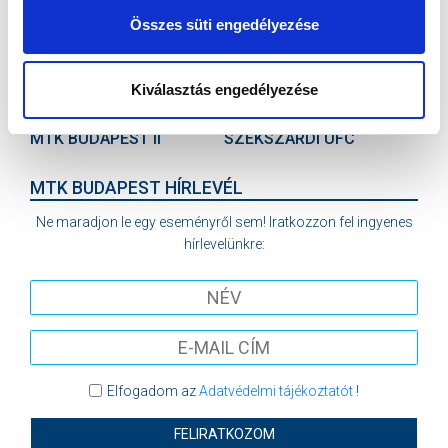
SÁNDOR KÁROLY LABDARÚGÓ AKADÉMIA
Összes süti engedélyezése
VS
Kiválasztás engedélyezése
MTK BUDAPEST II
SZEKSZÁRDI UFC
MTK BUDAPEST HÍRLEVÉL
Ne maradjon le egy eseményről sem! Iratkozzon fel ingyenes
hírlevelünkre:
Elfogadom az
Adatvédelmi tájékoztatót
!
FELIRATKOZOM