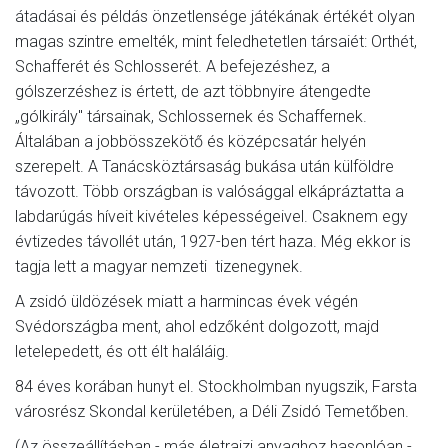
átadásai és példás önzetlensége játékának értékét olyan
magas szintre emelték, mint feledhetetlen társaiét: Orthét,
Schafferét és Schlosserét. A befejezéshez, a
gólszerzéshez is értett, de azt többnyire átengedte
„gólkirály" társainak, Schlossernek és Schaffernek.
Általában a jobbösszekötő és középcsatár helyén
szerepelt. A Tanácsköztársaság bukása után külföldre
távozott. Több országban is valósággal elkápráztatta a
labdarúgás híveit kivételes képességeivel. Csaknem egy
évtizedes távollét után, 1927-ben tért haza. Még ekkor is
tagja lett a magyar nemzeti tizenegynek.
A zsidó üldözések miatt a harmincas évek végén
Svédországba ment, ahol edzőként dolgozott, majd
letelepedett, és ott élt haláláig.
84 éves korában hunyt el. Stockholmban nyugszik, Farsta
városrész Skondal kerületében, a Déli Zsidó Temetőben.
(Az összeállításban - más életrajzi anyaghoz hasonlóan -