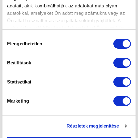
adatait, akik kombinálhatják az adatokat más olyan
adatokkal, amelyeket Ön adott meg számukra vagy az
Ön által használt más szolgáltatásokból gyűjtöttek. A
weboldalon való böngészés folytatásával Ön hozzájárul a
FŐVÁROSI RANGADÓN ARATOTT
sütik használatához.
SIKERREL KEZDTÜK A BAJNOKSÁGOT
Hozzájárulás
Elengedhetetlen
2026-08-08
kiválasztása
Mészáros Cecília bombagólja döntötte el a Kispest-
Honvéd FC ellen találkozót.
Beállítások
Statisztikai
Marketing
KÖVETKEZŐ MÉRKŐZÉS
Részletek megjelenítése
2026-08-09 17:30