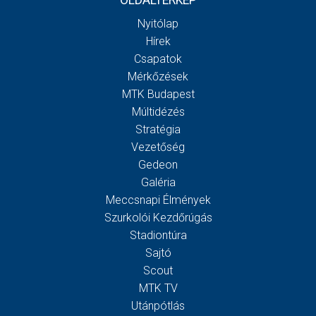
OLDALTÉRKÉP
Nyitólap
Hírek
Csapatok
Mérkőzések
MTK Budapest
Múltidézés
Stratégia
Vezetőség
Gedeon
Galéria
Meccsnapi Élmények
Szurkolói Kezdőrúgás
Stadiontúra
Sajtó
Scout
MTK TV
Utánpótlás