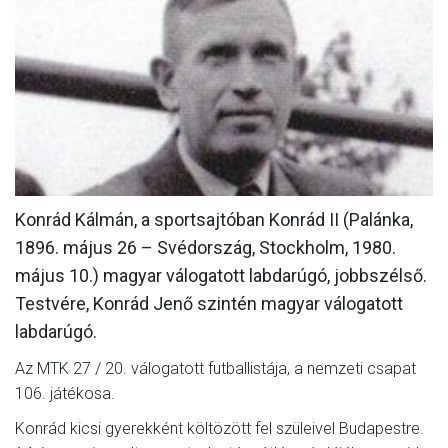
MÉRKŐZÉSEK
KLUB
GALÉRIA
SZURKOLÓI ÉLMÉNYEK
AKKREDITÁCIÓ
Konrád Kálmán, a sportsajtóban Konrád II (Palánka,
1896. május 26 – Svédország, Stockholm, 1980.
május 10.) magyar válogatott labdarúgó, jobbszélső.
Testvére, Konrád Jenő szintén magyar válogatott
labdarúgó.
Az MTK 27 / 20. válogatott futballistája, a nemzeti csapat
106. játékosa.
Konrád kicsi gyerekként költözött fel szüleivel Budapestre.