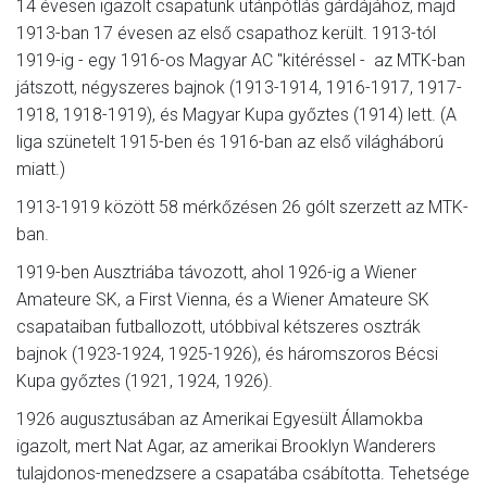
14 évesen igazolt csapatunk utánpótlás gárdájához, majd
1913-ban 17 évesen az első csapathoz került. 1913-tól
1919-ig - egy 1916-os Magyar AC "kitéréssel - az MTK-ban
játszott, négyszeres bajnok (1913-1914, 1916-1917, 1917-
1918, 1918-1919), és Magyar Kupa győztes (1914) lett. (A
liga szünetelt 1915-ben és 1916-ban az első világháború
miatt.)
1913-1919 között 58 mérkőzésen 26 gólt szerzett az MTK-
ban.
1919-ben Ausztriába távozott, ahol 1926-ig a Wiener
Amateure SK, a First Vienna, és a Wiener Amateure SK
csapataiban futballozott, utóbbival kétszeres osztrák
bajnok (1923-1924, 1925-1926), és háromszoros Bécsi
Kupa győztes (1921, 1924, 1926).
1926 augusztusában az Amerikai Egyesült Államokba
igazolt, mert Nat Agar, az amerikai Brooklyn Wanderers
tulajdonos-menedzsere a csapatába csábította. Tehetsége