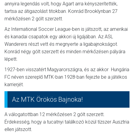
annyira legendás volt, hogy Agart arra kényszerítették,
tartsa az átigazolást titokban. Konrád Brooklynban 27
mérkőzésen 2 gólt szerzett.
Az International Soccer League-ben is játszott, az amerikai
és kanadai csapatok egy akkori új ligájában. Az ASL
Wanderers részt vett és megnyerte a ligabajnokságot.
Konrád négy gólt szerzett és minden mérkőzésen pályára
lépett.
1927-ben visszatért Magyarországra, és az akkor Hungária
FC néven szereplő MTK-ban 1928-ban fejezte be a játékos
karrierjét.
Az MTK Örökös Bajnoka!
A válogatottban 12 mérkőzésen 2 gólt szerzett.
Érdekesség, hogy a tucatnyi találkozó közül tízszer Ausztria
ellen játszott.