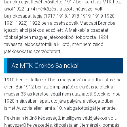
bajnoki) együttesét erősítette. 1917-ben került az MTK-hoz,
ahol 1922-ig 74 mérkőzést játszott, négyszer volt
bajnokcsapat tagja (1917-1918, 1918-1919, 1919-1920,
1921-1922). 1922-ben a csehszlovák Maccabi Bronoba
igazolt, ahol játékos-edző lett. A Makkabi a csapatát
többségében magyar játékosokból toborozta. 1924
tavasszal elbocsátották a klubtól, mert nem zsidó
játékosokat is szerződtetett.
Az MTK Örökös Bajnoka!
1910-ben mutatkozott be a magyar válogatottban Ausztria
ellen. Bár 1912-ben az olimpiai játékokra őt is jelölték a
magyar 33-as keretbe, végül nem utazhatott Stockholmba.
1920 májusában lépett utoljára pályára a válogatottban –
ismét Ausztria ellen, ami a 10. válogatottságát jelentette.
Feldmann kitűnő képességű, intelligens védőjátékos volt.
Nagyszerű helyezkedés, kifogástalan ütemérzék, pompás