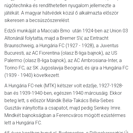
rúgótechnika és rendíthetetlen nyugalom jellemezte a
játékát. A magyar hátvédek közül ő alkalmazta először
sikeresen a becsúszószerelést.
Edzői munkáját a Maccabi Brno után 1924-ben az Union 03
Altonánál folytatta, majd a Bremer SV, az Eintracht
Braunschweig, a Hungária FC (1927 - 1928), a Juventus
Bucuresti, az AC Fiorentina (olasz B-liga bajnok), az US
Palermo (olasz B-liga bajnok), az AC Ambrosiana-Inter, a
Torino FC, az SK Jugoslavija Beograd, és újra a Hungária FC
(1939 - 1940) következett.
A Hungária FC-nek (MTK) kétszer volt edzője, 1927-1928-
ban és 1939-1940-ben, egészen 1940 márciusáig. Ekkor
beteg lett, s először Mándik Béla-Takács Béla-Sebes
Gusztáv irányította a csapatot, majd pedig Senkey Imre.
Mindkét bajnokságban a Ferencváros mögött ezüstérmes
lett a Hungária FC.