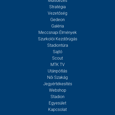
Múltidézés
Stratégia
Vezetőség
Gedeon
Galéria
Meccsnapi Élmények
Szurkolói Kezdőrúgás
Stadiontúra
Sajtó
Scout
MTK TV
Utánpótlás
Női Szakág
Jegyértékesítés
Webshop
Stadion
Egyesület
Kapcsolat