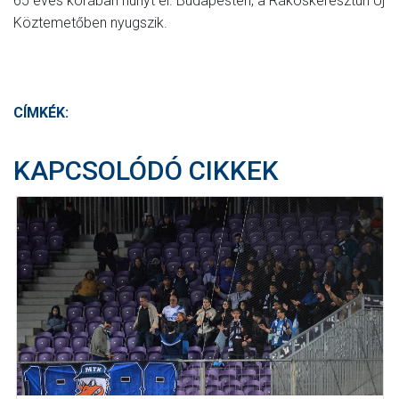
65 éves korában hunyt el. Budapesten, a Rákoskeresztúri Új
Köztemetőben nyugszik.
CÍMKÉK:
KAPCSOLÓDÓ CIKKEK