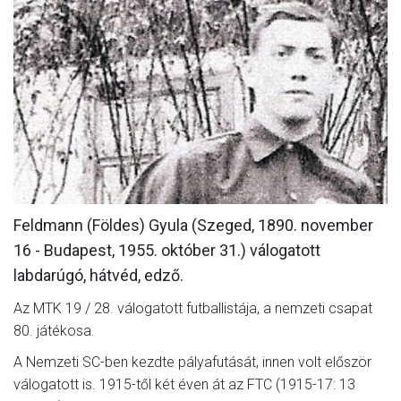
MÉRKŐZÉSEK
KLUB
GALÉRIA
SZURKOLÓI ÉLMÉNYEK
AKKREDITÁCIÓ
Feldmann (Földes) Gyula (Szeged, 1890. november
16 - Budapest, 1955. október 31.) válogatott
labdarúgó, hátvéd, edző.
Az MTK 19 / 28. válogatott futballistája, a nemzeti csapat
80. játékosa.
A Nemzeti SC-ben kezdte pályafutását, innen volt először
válogatott is. 1915-től két éven át az FTC (1915-17: 13