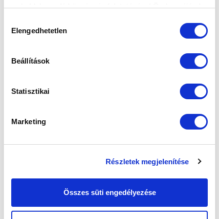
weboldalon való böngészés folytatásával Ön hozzájárul a
sütik használatához.
Hozzájárulás
Elengedhetetlen
kiválasztása
Beállítások
Statisztikai
Marketing
Részletek megjelenítése
Összes süti engedélyezése