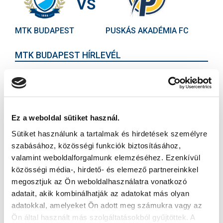
VS
MTK BUDAPEST
PUSKÁS AKADÉMIA FC
MTK BUDAPEST HÍRLEVÉL
Ne maradjon le egy eseményről sem! Iratkozzon fel ingyenes
hírlevelünkre:
Ez a weboldal sütiket használ.
Sütiket használunk a tartalmak és hirdetések személyre
szabásához, közösségi funkciók biztosításához,
Elfogadom az
Adatvédelmi tájékoztatót
!
valamint weboldalforgalmunk elemzéséhez. Ezenkívül
közösségi média-, hirdető- és elemező partnereinkkel
FELIRATKOZOM
megosztjuk az Ön weboldalhasználatra vonatkozó
adatait, akik kombinálhatják az adatokat más olyan
adatokkal, amelyeket Ön adott meg számukra vagy az
SZPONZOROK
Ön által használt más szolgáltatásokból gyűjtöttek. A