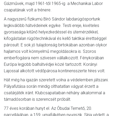
Gázművek, majd 1961-től 1965-ig a Mechanikai Labor
csapatának volt a trénere.
A nagyszerű fizikumú Bíró Sándor labdarúgósportunk
legkiválóbb hátvédeinek egyike. Testi ereje, kivételes
gyorsasága kitűnő helyezkedéssel és ütemérzékkel,
kifogástalan rúgótechnikával és kellő taktikai érettséggel
párosult. E sok jó tulajdonság birtokában azonban olykor
hajlamos volt könnyelmű megoldásokra is. Szoros
emberfogásra nem szívesen vállalkozott. Fénykorában
Európa legjobb balhátvédjei közé tartozott. Korányi
Lajossal alkotott védőpárosa kontinensszerte híres volt.
Hát még ha igazán szeretett volna a védelemben játszani.
Pályafutása során mindig olthatatlan vágyat érzett a
csatárjáték iránt. Klubcsapataiban néhány alkalommal a
támadósorban is szerencsét próbált.
77 éves korában hunyt el. Az Óbudai Temető, 20.
parcellájában, a 159. urnafülkében nyugszik. Sírja védett, a