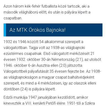
Azon három kék-fehér futballista közé tartozik, aki a
második világháború előtt, és után is pályára lépett a
csapatban.
Az MTK Örökös Bajnoka!
1932 és 1946 között 54 alkalommal szerepelt a
válogatottban. Tagja volt az 1938-as világbajnoki
ezüstérmes csapatnak. Első válogatott mérkőzését 21
évesen 1932. október 30-án Németország (2:1), az utolsót
1946. október 6-án Ausztria ellen (2:0) játszotta.
Válogatottbeli pályafutását 35 évesen fejezte be. Az 1938-
as világbajnokságon a magyar csapat balhátvédjeként
szerepelt, és mind a 4 mérkőzésen, így az olaszok elleni
döntőben (2:4) is pályára lépett.
Edzői munkája 1947 januárjában kezdődött, amikor
kinevezték a VIII. kerületi Petőfi élére. 1951-től a Szikra