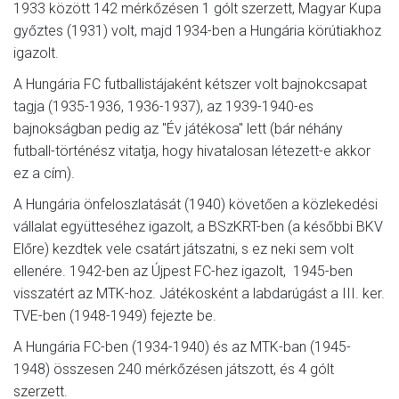
1933 között 142 mérkőzésen 1 gólt szerzett, Magyar Kupa
győztes (1931) volt, majd 1934-ben a Hungária körútiakhoz
igazolt.
A Hungária FC futballistájaként kétszer volt bajnokcsapat
tagja (1935-1936, 1936-1937), az 1939-1940-es
bajnokságban pedig az "Év játékosa" lett (bár néhány
futball-történész vitatja, hogy hivatalosan létezett-e akkor
ez a cím).
A Hungária önfeloszlatását (1940) követően a közlekedési
vállalat együtteséhez igazolt, a BSzKRT-ben (a későbbi BKV
Előre) kezdtek vele csatárt játszatni, s ez neki sem volt
ellenére. 1942-ben az Újpest FC-hez igazolt, 1945-ben
visszatért az MTK-hoz. Játékosként a labdarúgást a III. ker.
TVE-ben (1948-1949) fejezte be.
A Hungária FC-ben (1934-1940) és az MTK-ban (1945-
1948) összesen 240 mérkőzésen játszott, és 4 gólt
szerzett.