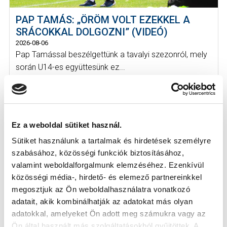
PAP TAMÁS: „ÖRÖM VOLT EZEKKEL A
SRÁCOKKAL DOLGOZNI” (VIDEÓ)
2026-08-06
Pap Tamással beszélgettünk a tavalyi szezonról, mely
során U14-es együttesünk ez...
Ez a weboldal sütiket használ.
Sütiket használunk a tartalmak és hirdetések személyre
szabásához, közösségi funkciók biztosításához,
valamint weboldalforgalmunk elemzéséhez. Ezenkívül
KÖVETKEZŐ MÉRKŐZÉS
közösségi média-, hirdető- és elemező partnereinkkel
megosztjuk az Ön weboldalhasználatra vonatkozó
2026-08-07 17:30
adatait, akik kombinálhatják az adatokat más olyan
ÚJ HIDEGKUTI NÁNDOR STADION
adatokkal, amelyeket Ön adott meg számukra vagy az
Ön által használt más szolgáltatásokból gyűjtöttek. A