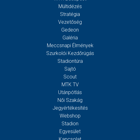
Múltidézés
Stratégia
Vezetőség
Gedeon
Galéria
Meccsnapi Élmények
Szurkolói Kezdőrúgás
Stadiontúra
Sajtó
Scout
MTK TV
Utánpótlás
Női Szakág
Jegyértékesítés
Webshop
Stadion
Egyesület
Kapcsolat