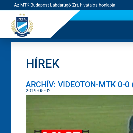
Az MTK Budapest Labdarúgó Zrt. hivatalos honlapja
HÍREK
ARCHÍV: VIDEOTON-MTK 0-0 (
2019-05-02