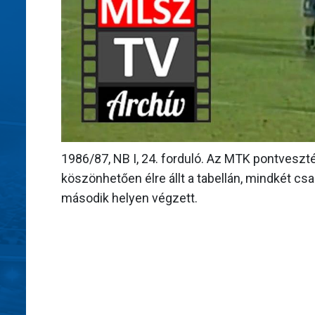
1986/87, NB I, 24. forduló. Az MTK pontveszt
köszönhetően élre állt a tabellán, mindkét csa
második helyen végzett.