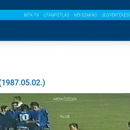
MTK TV
UTÁNPÓTLÁS
NŐI SZAKÁG
JEGYÉRTÉKES
NYITÓLAP
HÍREK
1987.05.02.)
CSAPATOK
MÉRKŐZÉSEK
KLUB