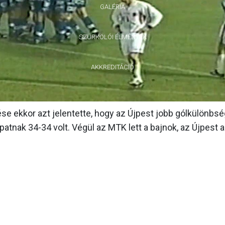
GALÉRIA
SZURKOLÓI ÉLMÉNYEK
AKKREDITÁCIÓ
ése ekkor azt jelentette, hogy az Újpest jobb gólkülönbs
patnak 34-34 volt. Végül az MTK lett a bajnok, az Újpest a