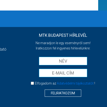
MTK BUDAPEST HÍRLEVÉL
Ne maradjon le egy eseményről sem!
Iratkozzon fel ingyenes hírlevelünkre:
tató
Elfogadom az
Adatvédelmi tájékoztatót
!
FELIRATKOZOM