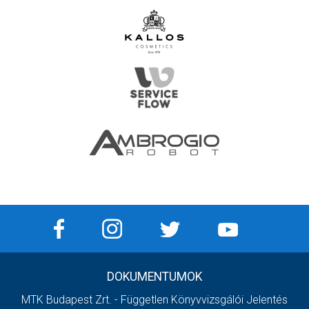
DOKUMENTUMOK
MTK Budapest Zrt. - Független Könyvvizsgálói Jelentés