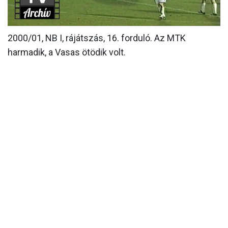
MÉRKŐZÉSEK
2000/01, NB I, rájátszás, 16. forduló. Az MTK
KLUB
harmadik, a Vasas ötödik volt.
GALÉRIA
SZURKOLÓI ÉLMÉNYEK
AKKREDITÁCIÓ