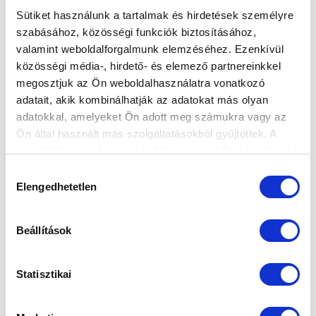
Sütiket használunk a tartalmak és hirdetések személyre
szabásához, közösségi funkciók biztosításához,
valamint weboldalforgalmunk elemzéséhez. Ezenkívül
közösségi média-, hirdető- és elemező partnereinkkel
megosztjuk az Ön weboldalhasználatra vonatkozó
adatait, akik kombinálhatják az adatokat más olyan
adatokkal, amelyeket Ön adott meg számukra vagy az
Ön által használt más szolgáltatásokból gyűjtöttek. A
weboldalon való böngészés folytatásával Ön hozzájárul a
sütik használatához.
Hozzájárulás
Elengedhetetlen
kiválasztása
Beállítások
Statisztikai