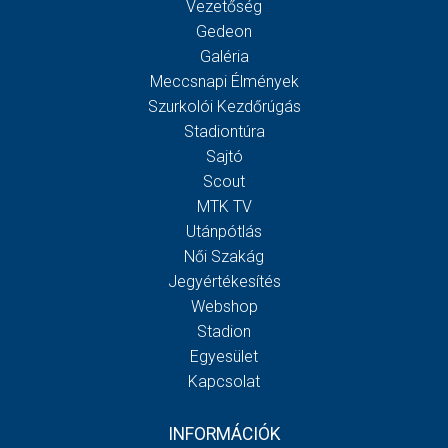
Vezetőség
Gedeon
Galéria
Meccsnapi Élmények
Szurkolói Kezdőrúgás
Stadiontúra
Sajtó
Scout
MTK TV
Utánpótlás
Női Szakág
Jegyértékesítés
Webshop
Stadion
Egyesület
Kapcsolat
INFORMÁCIÓK