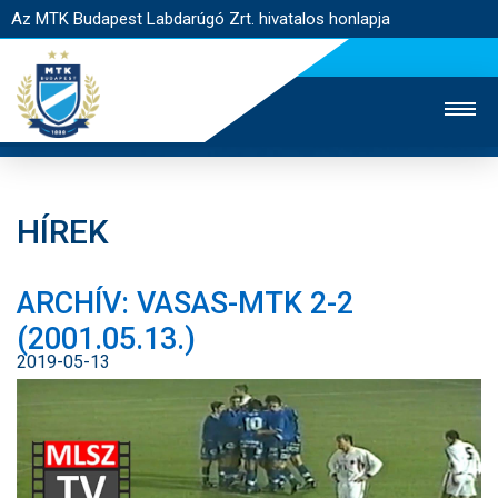
Az MTK Budapest Labdarúgó Zrt. hivatalos honlapja
HÍREK
MTK TV
UTÁNPÓTLÁS
NŐI SZAKÁG
ARCHÍV: VASAS-MTK 2-2
JEGYÉRTÉKESÍTÉS
WEBSHOP
STADION
(2001.05.13.)
EGYESÜLET
KAPCSOLAT
2019-05-13
NYITÓLAP
HÍREK
CSAPATOK