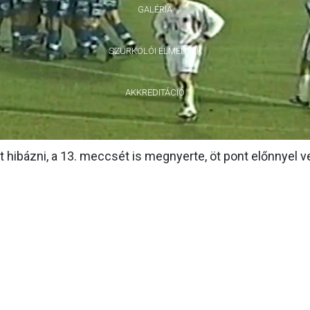
GALÉRIA
SZURKOLÓI ÉLMÉNYEK
AKKREDITÁCIÓ
t hibázni, a 13. meccsét is megnyerte, öt pont előnnyel v