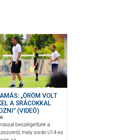
TAMÁS: „ÖRÖM VOLT
KEL A SRÁCOKKAL
ZNI” (VIDEÓ)
06
ással beszélgettünk a
 szezonról, mely során U14-es