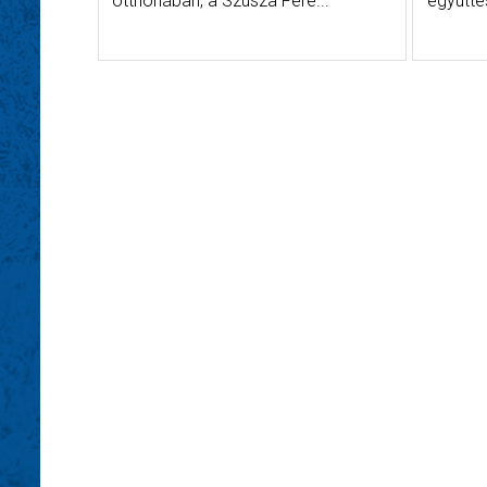
otthonában, a Szusza Fere...
együtte