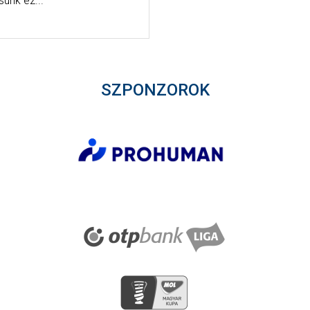
sünk ez...
SZPONZOROK