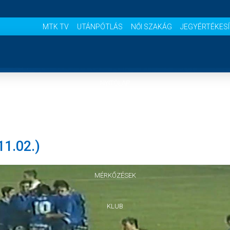
MTK TV
UTÁNPÓTLÁS
NŐI SZAKÁG
JEGYÉRTÉKES
NYITÓLAP
HÍREK
1.02.)
CSAPATOK
MÉRKŐZÉSEK
KLUB