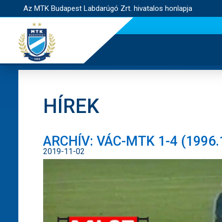
Az MTK Budapest Labdarúgó Zrt. hivatalos honlapja
HÍREK
ARCHÍV: VÁC-MTK 1-4 (1996.1
2019-11-02