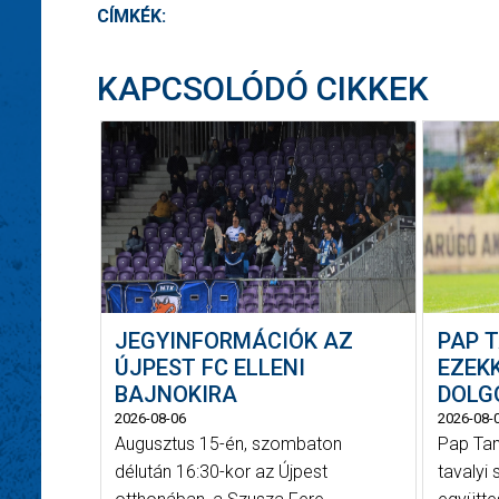
CÍMKÉK:
KAPCSOLÓDÓ CIKKEK
JEGYINFORMÁCIÓK AZ
PAP 
ÚJPEST FC ELLENI
EZEK
BAJNOKIRA
DOLGO
2026-08-06
2026-08-
Augusztus 15-én, szombaton
Pap Tam
délután 16:30-kor az Újpest
tavalyi