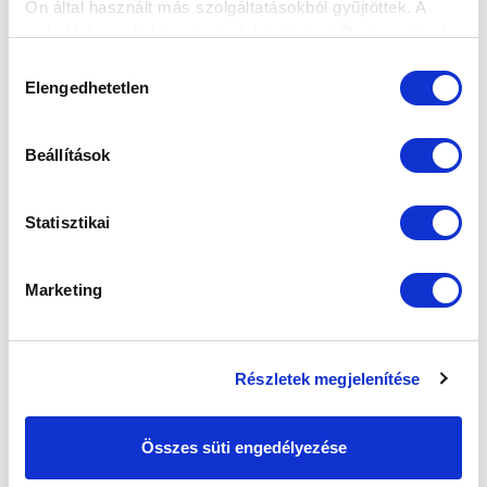
Ön által használt más szolgáltatásokból gyűjtöttek. A
weboldalon való böngészés folytatásával Ön hozzájárul a
sütik használatához.
Hozzájárulás
Elengedhetetlen
kiválasztása
Beállítások
Statisztikai
Marketing
Részletek megjelenítése
Összes süti engedélyezése