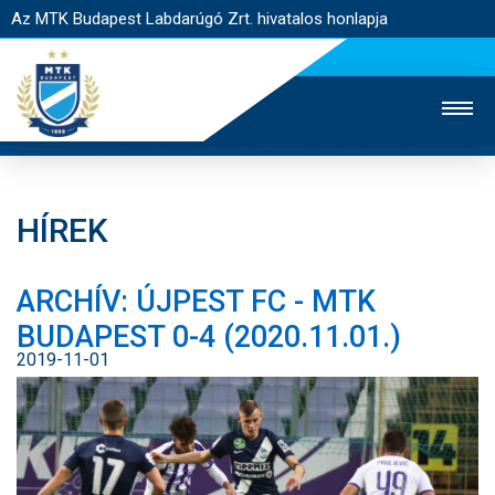
Az MTK Budapest Labdarúgó Zrt. hivatalos honlapja
HÍREK
MTK TV
UTÁNPÓTLÁS
NŐI SZAKÁG
ARCHÍV: ÚJPEST FC - MTK
JEGYÉRTÉKESÍTÉS
WEBSHOP
STADION
BUDAPEST 0-4 (2020.11.01.)
EGYESÜLET
KAPCSOLAT
2019-11-01
NYITÓLAP
HÍREK
CSAPATOK