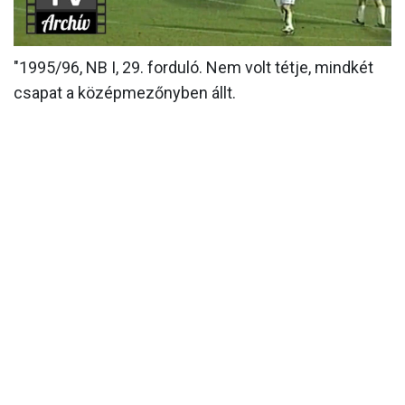
MÉRKŐZÉSEK
"1995/96, NB I, 29. forduló. Nem volt tétje, mindkét
KLUB
csapat a középmezőnyben állt.
GALÉRIA
SZURKOLÓI ÉLMÉNYEK
AKKREDITÁCIÓ