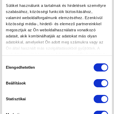
Sütiket használunk a tartalmak és hirdetések személyre
szabásához, közösségi funkciók biztosításához,
valamint weboldalforgalmunk elemzéséhez. Ezenkívül
közösségi média-, hirdető- és elemező partnereinkkel
megosztjuk az Ön weboldalhasználatra vonatkozó
adatait, akik kombinálhatják az adatokat más olyan
adatokkal, amelyeket Ön adott meg számukra vagy az
Ön által használt más szolgáltatásokból gyűjtöttek. A
weboldalon való böngészés folytatásával Ön hozzájárul a
sütik használatához.
Hozzájárulás
Elengedhetetlen
kiválasztása
Beállítások
Statisztikai