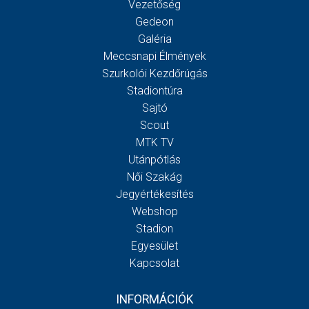
Vezetőség
Gedeon
Galéria
Meccsnapi Élmények
Szurkolói Kezdőrúgás
Stadiontúra
Sajtó
Scout
MTK TV
Utánpótlás
Női Szakág
Jegyértékesítés
Webshop
Stadion
Egyesület
Kapcsolat
INFORMÁCIÓK