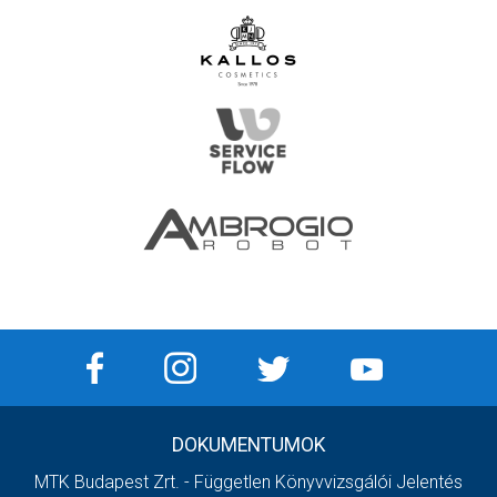
DOKUMENTUMOK
MTK Budapest Zrt. - Független Könyvvizsgálói Jelentés