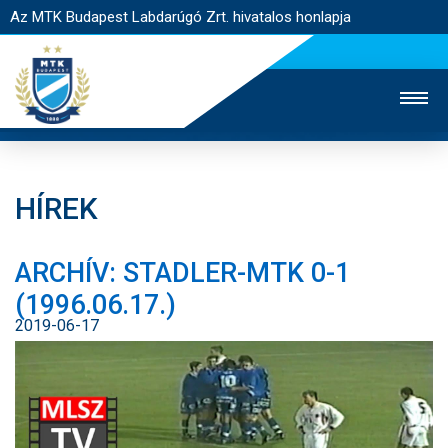
Az MTK Budapest Labdarúgó Zrt. hivatalos honlapja
HÍREK
MTK TV
UTÁNPÓTLÁS
NŐI SZAKÁG
ARCHÍV: STADLER-MTK 0-1
JEGYÉRTÉKESÍTÉS
WEBSHOP
STADION
(1996.06.17.)
EGYESÜLET
KAPCSOLAT
2019-06-17
NYITÓLAP
HÍREK
CSAPATOK