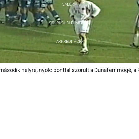
GALÉRIA
SZURKOLÓI ÉLMÉNYEK
AKKREDITÁCIÓ
 második helyre, nyolc ponttal szorult a Dunaferr mögé, a