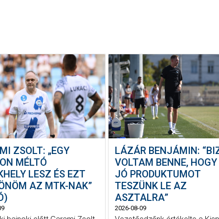
I ZSOLT: „EGY
LÁZÁR BENJÁMIN: “BI
ON MÉLTÓ
VOLTAM BENNE, HOGY
HELY LESZ ÉS EZT
JÓ PRODUKTUMOT
ÖNÖM AZ MTK-NAK”
TESZÜNK LE AZ
Ó)
ASZTALRA”
09
2026-08-09