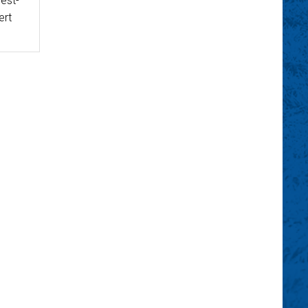
est-
ert