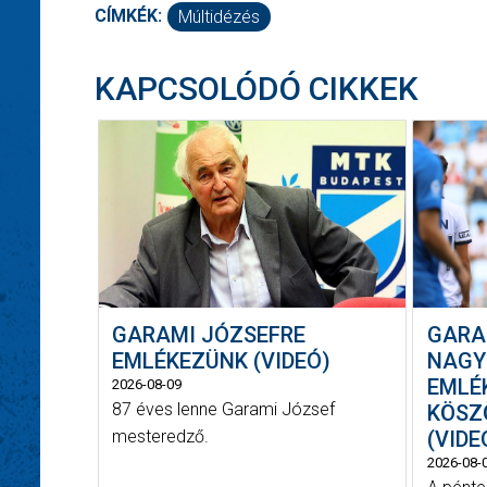
CÍMKÉK:
Múltidézés
KAPCSOLÓDÓ CIKKEK
GARAMI JÓZSEFRE
GARAM
EMLÉKEZÜNK (VIDEÓ)
NAGY
EMLÉK
2026-08-09
87 éves lenne Garami József
KÖSZ
mesteredző.
(VIDE
2026-08-