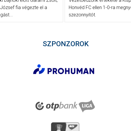
i bajnoki előtt Garami Zsolt,
Vezetőedzőnk értékelte a Kisp
József fia végezte el a
Honvéd FC ellen 1-0-ra megny
gást...
szezonnyitót.
SZPONZOROK