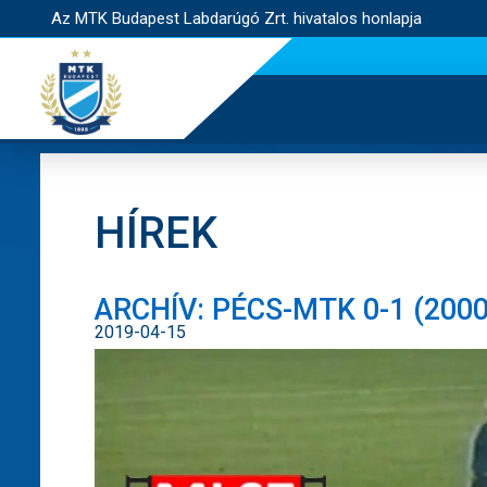
Az MTK Budapest Labdarúgó Zrt. hivatalos honlapja
HÍREK
ARCHÍV: PÉCS-MTK 0-1 (2000.
2019-04-15