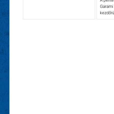
A péntek
Garami 
kezdőrú