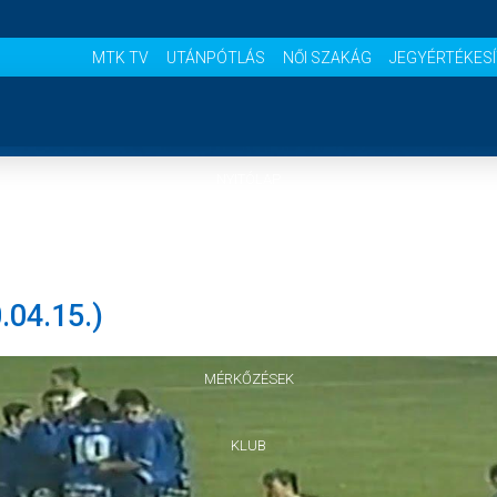
MTK TV
UTÁNPÓTLÁS
NŐI SZAKÁG
JEGYÉRTÉKES
NYITÓLAP
HÍREK
04.15.)
CSAPATOK
MÉRKŐZÉSEK
KLUB