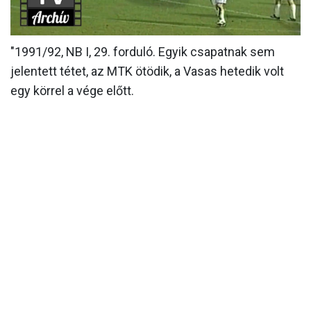
MÉRKŐZÉSEK
"1991/92, NB I, 29. forduló. Egyik csapatnak sem
KLUB
jelentett tétet, az MTK ötödik, a Vasas hetedik volt
GALÉRIA
egy körrel a vége előtt.
SZURKOLÓI ÉLMÉNYEK
AKKREDITÁCIÓ