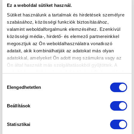
Ez a weboldal sütiket használ.
Sütiket használunk a tartalmak és hirdetések személyre
szabásához, közösségi funkciók biztosításához,
valamint weboldalforgalmunk elemzéséhez. Ezenkívül
közösségi média-, hirdető- és elemező partnereinkkel
megosztjuk az Ön weboldalhasználatra vonatkozó
adatait, akik kombinálhatják az adatokat más olyan
adatokkal, amelyeket Ön adott meg számukra vagy az
Ön által használt más szolgáltatásokból gyűjtöttek. A
weboldalon való böngészés folytatásával Ön hozzájárul a
sütik használatához.
Hozzájárulás
Elengedhetetlen
kiválasztása
Beállítások
Statisztikai