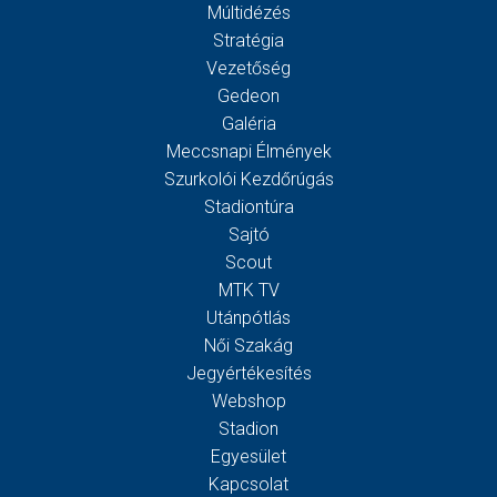
Múltidézés
Stratégia
Vezetőség
Gedeon
Galéria
Meccsnapi Élmények
Szurkolói Kezdőrúgás
Stadiontúra
Sajtó
Scout
MTK TV
Utánpótlás
Női Szakág
Jegyértékesítés
Webshop
Stadion
Egyesület
Kapcsolat