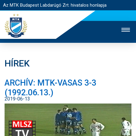
Az MTK Budapest Labdarúgó Zrt. hivatalos honlapja
HÍREK
MTK TV
UTÁNPÓTLÁS
NŐI SZAKÁG
ARCHÍV: MTK-VASAS 3-3
JEGYÉRTÉKESÍTÉS
WEBSHOP
STADION
(1992.06.13.)
EGYESÜLET
KAPCSOLAT
2019-06-13
NYITÓLAP
HÍREK
CSAPATOK