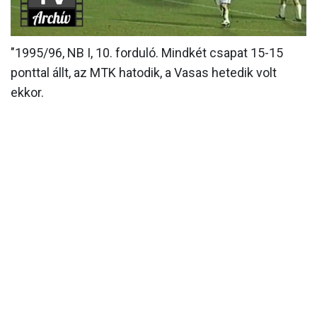
MÉRKŐZÉSEK
"1995/96, NB I, 10. forduló. Mindkét csapat 15-15
KLUB
ponttal állt, az MTK hatodik, a Vasas hetedik volt
GALÉRIA
ekkor.
SZURKOLÓI ÉLMÉNYEK
AKKREDITÁCIÓ