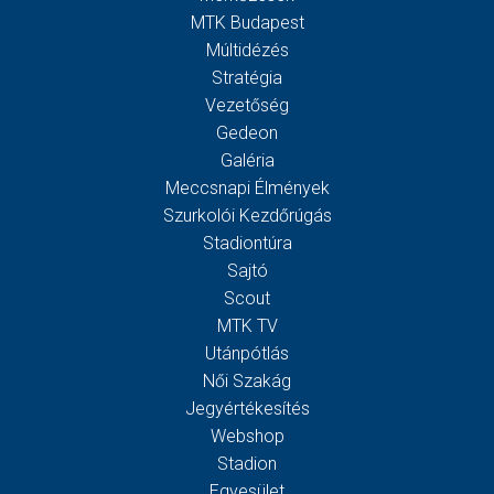
MTK Budapest
Múltidézés
Stratégia
Vezetőség
Gedeon
Galéria
Meccsnapi Élmények
Szurkolói Kezdőrúgás
Stadiontúra
Sajtó
Scout
MTK TV
Utánpótlás
Női Szakág
Jegyértékesítés
Webshop
Stadion
Egyesület