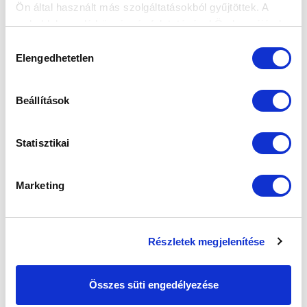
Ön által használt más szolgáltatásokból gyűjtöttek. A
weboldalon való böngészés folytatásával Ön hozzájárul a
sütik használatához.
Hozzájárulás
Elengedhetetlen
kiválasztása
Beállítások
Statisztikai
Marketing
Részletek megjelenítése
Összes süti engedélyezése