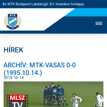
Az MTK Budapest Labdarúgó Zrt. hivatalos honlapja
HÍREK
MTK TV
UTÁNPÓTLÁS
NŐI SZAKÁG
ARCHÍV: MTK-VASAS 0-0
JEGYÉRTÉKESÍTÉS
WEBSHOP
STADION
(1995.10.14.)
EGYESÜLET
KAPCSOLAT
2019-10-14
NYITÓLAP
HÍREK
CSAPATOK