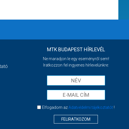
MTK BUDAPEST HÍRLEVÉL
Ne maradjon le egy eseményről sem!
Iratkozzon fel ingyenes hírlevelünkre:
tató
Elfogadom az
Adatvédelmi tájékoztatót
!
FELIRATKOZOM