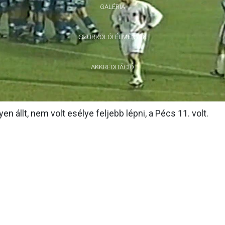
GALÉRIA
SZURKOLÓI ÉLMÉNYEK
AKKREDITÁCIÓ
en állt, nem volt esélye feljebb lépni, a Pécs 11. volt.