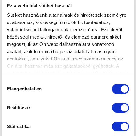
SZPONZOROK
Ez a weboldal sütiket használ.
Sütiket használunk a tartalmak és hirdetések személyre
szabásához, közösségi funkciók biztosításához,
valamint weboldalforgalmunk elemzéséhez. Ezenkívül
közösségi média-, hirdető- és elemező partnereinkkel
megosztjuk az Ön weboldalhasználatra vonatkozó
adatait, akik kombinálhatják az adatokat más olyan
adatokkal, amelyeket Ön adott meg számukra vagy az
Ön által használt más szolgáltatásokból gyűjtöttek. A
weboldalon való böngészés folytatásával Ön hozzájárul a
sütik használatához.
Hozzájárulás
Elengedhetetlen
kiválasztása
Beállítások
Statisztikai