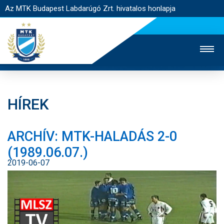
Az MTK Budapest Labdarúgó Zrt. hivatalos honlapja
HÍREK
MTK TV
UTÁNPÓTLÁS
NŐI SZAKÁG
ARCHÍV: MTK-HALADÁS 2-0
JEGYÉRTÉKESÍTÉS
WEBSHOP
STADION
(1989.06.07.)
EGYESÜLET
KAPCSOLAT
2019-06-07
NYITÓLAP
HÍREK
CSAPATOK