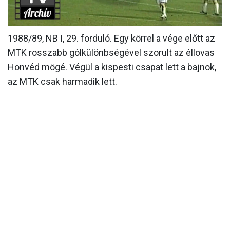
MÉRKŐZÉSEK
1988/89, NB I, 29. forduló. Egy körrel a vége előtt az
KLUB
MTK rosszabb gólkülönbségével szorult az éllovas
GALÉRIA
Honvéd mögé. Végül a kispesti csapat lett a bajnok,
SZURKOLÓI ÉLMÉNYEK
az MTK csak harmadik lett.
AKKREDITÁCIÓ