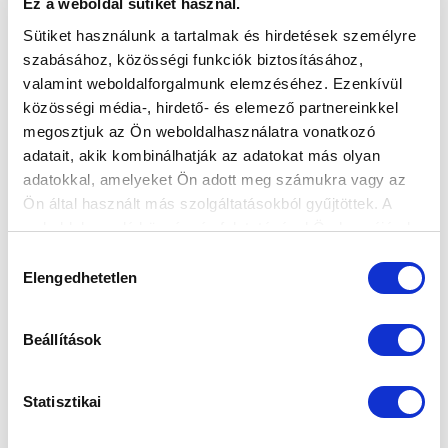
Ez a weboldal sütiket használ.
Sütiket használunk a tartalmak és hirdetések személyre
szabásához, közösségi funkciók biztosításához,
valamint weboldalforgalmunk elemzéséhez. Ezenkívül
közösségi média-, hirdető- és elemező partnereinkkel
megosztjuk az Ön weboldalhasználatra vonatkozó
adatait, akik kombinálhatják az adatokat más olyan
adatokkal, amelyeket Ön adott meg számukra vagy az
Ön által használt más szolgáltatásokból gyűjtöttek. A
weboldalon való böngészés folytatásával Ön hozzájárul a
sütik használatához.
Hozzájárulás
Elengedhetetlen
kiválasztása
Beállítások
Statisztikai