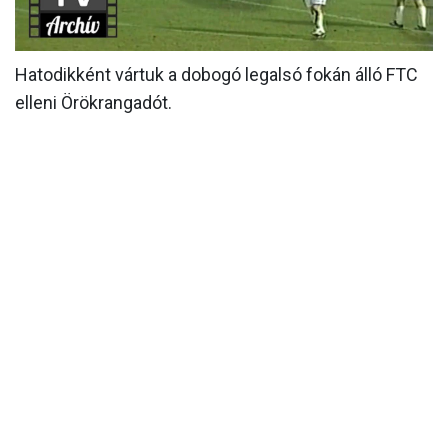
MÉRKŐZÉSEK
Hatodikként vártuk a dobogó legalsó fokán álló FTC
KLUB
elleni Örökrangadót.
GALÉRIA
SZURKOLÓI ÉLMÉNYEK
AKKREDITÁCIÓ