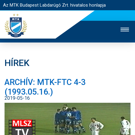
Az MTK Budapest Labdarúgó Zrt. hivatalos honlapja
HÍREK
MTK TV
UTÁNPÓTLÁS
NŐI SZAKÁG
ARCHÍV: MTK-FTC 4-3
JEGYÉRTÉKESÍTÉS
WEBSHOP
STADION
(1993.05.16.)
EGYESÜLET
KAPCSOLAT
2019-05-16
NYITÓLAP
HÍREK
CSAPATOK