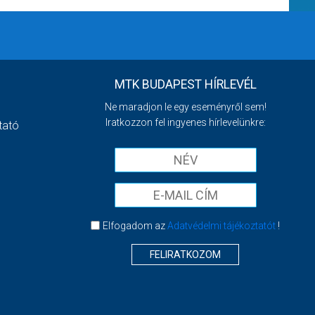
MTK BUDAPEST HÍRLEVÉL
Ne maradjon le egy eseményről sem!
Iratkozzon fel ingyenes hírlevelünkre:
tató
Elfogadom az
Adatvédelmi tájékoztatót
!
FELIRATKOZOM