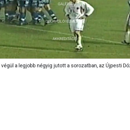
GALÉRIA
SZURKOLÓI ÉLMÉNYEK
AKKREDITÁCIÓ
égül a legjobb négyig jutott a sorozatban, az Újpesti D