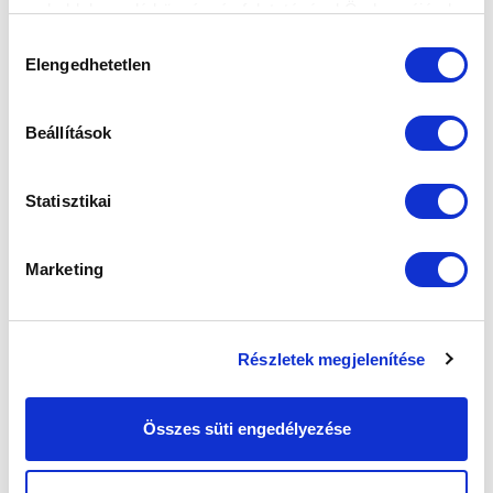
weboldalon való böngészés folytatásával Ön hozzájárul a
sütik használatához.
Hozzájárulás
Elengedhetetlen
kiválasztása
Beállítások
Statisztikai
Marketing
Részletek megjelenítése
Összes süti engedélyezése