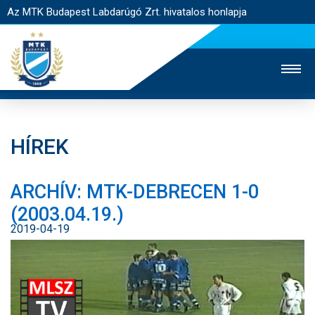
Az MTK Budapest Labdarúgó Zrt. hivatalos honlapja
HÍREK
MTK TV
UTÁNPÓTLÁS
NŐI SZAKÁG
ARCHÍV: MTK-DEBRECEN 1-0
JEGYÉRTÉKESÍTÉS
WEBSHOP
STADION
(2003.04.19.)
EGYESÜLET
KAPCSOLAT
2019-04-19
NYITÓLAP
HÍREK
CSAPATOK