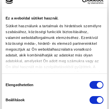
SZPONZOROK
Ez a weboldal sütiket használ.
Sütiket használunk a tartalmak és hirdetések személyre
szabásához, közösségi funkciók biztosításához,
valamint weboldalforgalmunk elemzéséhez. Ezenkívül
közösségi média-, hirdető- és elemező partnereinkkel
megosztjuk az Ön weboldalhasználatra vonatkozó
adatait, akik kombinálhatják az adatokat más olyan
adatokkal, amelyeket Ön adott meg számukra vagy az
Ön által használt más szolgáltatásokból gyűjtöttek. A
weboldalon való böngészés folytatásával Ön hozzájárul a
sütik használatához.
Hozzájárulás
Elengedhetetlen
kiválasztása
Beállítások