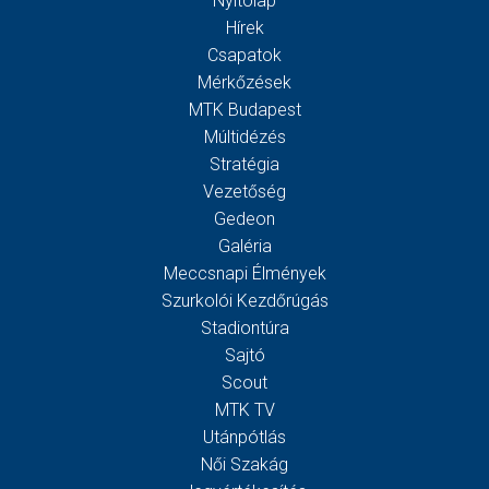
Nyitólap
Hírek
Csapatok
Mérkőzések
MTK Budapest
Múltidézés
Stratégia
Vezetőség
Gedeon
Galéria
Meccsnapi Élmények
Szurkolói Kezdőrúgás
Stadiontúra
Sajtó
Scout
MTK TV
Utánpótlás
Női Szakág