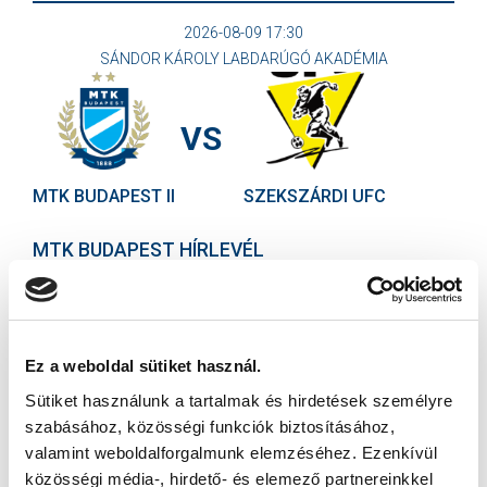
2026-08-09 17:30
SÁNDOR KÁROLY LABDARÚGÓ AKADÉMIA
VS
MTK BUDAPEST II
SZEKSZÁRDI UFC
MTK BUDAPEST HÍRLEVÉL
Ne maradjon le egy eseményről sem! Iratkozzon fel ingyenes
hírlevelünkre:
Ez a weboldal sütiket használ.
Sütiket használunk a tartalmak és hirdetések személyre
szabásához, közösségi funkciók biztosításához,
valamint weboldalforgalmunk elemzéséhez. Ezenkívül
Elfogadom az
Adatvédelmi tájékoztatót
!
közösségi média-, hirdető- és elemező partnereinkkel