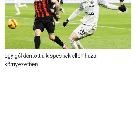
MÉRKŐZÉSEK
KLUB
GALÉRIA
SZURKOLÓI ÉLMÉNYEK
Egy gól döntött a kispestiek ellen hazai
AKKREDITÁCIÓ
környezetben.