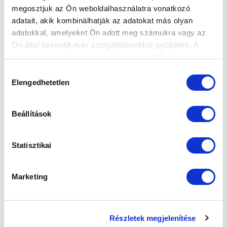
megosztjuk az Ön weboldalhasználatra vonatkozó
FELIRATKOZOM
adatait, akik kombinálhatják az adatokat más olyan
adatokkal, amelyeket Ön adott meg számukra vagy az
Ön által használt más szolgáltatásokból gyűjtöttek. A
SZPONZOROK
weboldalon való böngészés folytatásával Ön hozzájárul a
sütik használatához.
Hozzájárulás
Elengedhetetlen
kiválasztása
Beállítások
Statisztikai
Marketing
Részletek megjelenítése