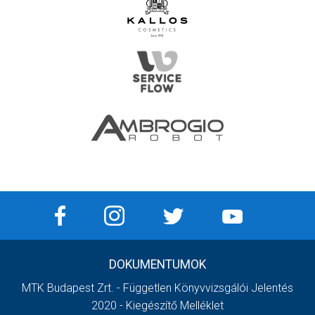
DOKUMENTUMOK
MTK Budapest Zrt. - Független Könyvvizsgálói Jelentés
2020 - Kiegészítő Melléklet