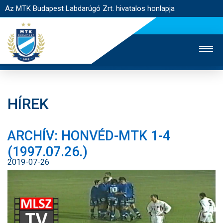
Az MTK Budapest Labdarúgó Zrt. hivatalos honlapja
HÍREK
MTK TV
UTÁNPÓTLÁS
NŐI SZAKÁG
ARCHÍV: HONVÉD-MTK 1-4
JEGYÉRTÉKESÍTÉS
WEBSHOP
STADION
(1997.07.26.)
EGYESÜLET
KAPCSOLAT
2019-07-26
NYITÓLAP
HÍREK
CSAPATOK