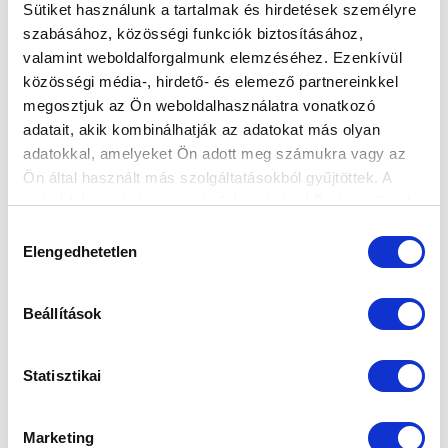
Sütiket használunk a tartalmak és hirdetések személyre
szabásához, közösségi funkciók biztosításához,
valamint weboldalforgalmunk elemzéséhez. Ezenkívül
közösségi média-, hirdető- és elemező partnereinkkel
megosztjuk az Ön weboldalhasználatra vonatkozó
adatait, akik kombinálhatják az adatokat más olyan
adatokkal, amelyeket Ön adott meg számukra vagy az
Ön által használt más szolgáltatásokból gyűjtöttek. A
weboldalon való böngészés folytatásával Ön hozzájárul a
sütik használatához.
Hozzájárulás
Elengedhetetlen
kiválasztása
Beállítások
Statisztikai
Marketing