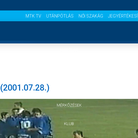
MTK TV
UTÁNPÓTLÁS
NŐI SZAKÁG
JEGYÉRTÉKES
NYITÓLAP
HÍREK
2001.07.28.)
CSAPATOK
MÉRKŐZÉSEK
KLUB