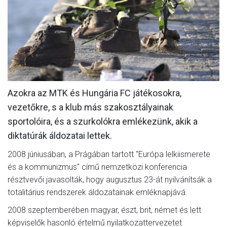
MÉRKŐZÉSEK
KLUB
GALÉRIA
SZURKOLÓI ÉLMÉNYEK
Azokra az MTK és Hungária FC játékosokra,
AKKREDITÁCIÓ
vezetőkre, s a klub más szakosztályainak
sportolóira, és a szurkolókra emlékezünk, akik a
diktatúrák áldozatai lettek.
2008 júniusában, a Prágában tartott "Európa lelkiismerete
és a kommunizmus" című nemzetközi konferencia
résztvevői javasolták, hogy augusztus 23-át nyilvánítsák a
totalitárius rendszerek áldozatainak emléknapjává.
2008 szeptemberében magyar, észt, brit, német és lett
képviselők hasonló értelmű nyilatkozattervezetet