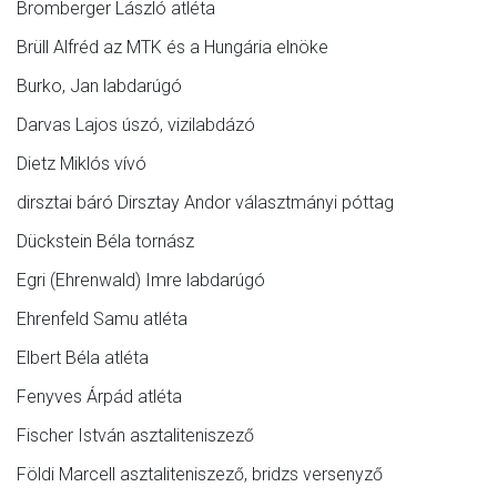
Bromberger László atléta
Brüll Alfréd az MTK és a Hungária elnöke
Burko, Jan labdarúgó
Darvas Lajos úszó, vizilabdázó
Dietz Miklós vívó
dirsztai báró Dirsztay Andor választmányi póttag
Dückstein Béla tornász
Egri (Ehrenwald) Imre labdarúgó
Ehrenfeld Samu atléta
Elbert Béla atléta
Fenyves Árpád atléta
Fischer István asztaliteniszező
Földi Marcell asztaliteniszező, bridzs versenyző