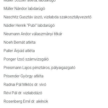
Müller József atléta, labdarúgó
Müller Nándor labdarúgó
Naschitz Gusztáv úszó, vizilabda szakosztályvezető
Nádler Henrik "Pubi" labdarúgó
Neumann Andor válaszmányi titkár
Noeh Bernát atléta
Paller Árpád atléta
Ponger Izsó számvizsgáló
Preismann Lajos pénztáros, pályaigazgató
Prisender György atléta
Radnai Pál Miklós dr. vívó
Révi Pál dr. vizilabdázó
Rosenberg Emil dr. alelnök