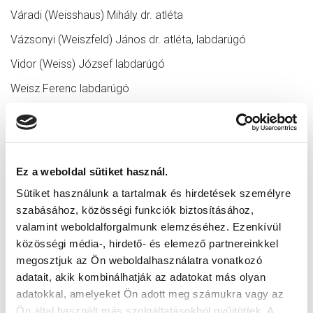
Váradi (Weisshaus) Mihály dr. atléta
Vázsonyi (Weiszfeld) János dr. atléta, labdarúgó
Vidor (Weiss) József labdarúgó
Weisz Ferenc labdarúgó
Weiszberger Andor dr. súlyemelő, választmányi tag
Wurm Miklós atléta
Zirner Armand úszó
Ez a weboldal sütiket használ.
Zirner Ákos úszó, korcsolyázó
Sütiket használunk a tartalmak és hirdetések személyre
szabásához, közösségi funkciók biztosításához,
Patrovits (Patro) Károly labdarúgó - Zsidómentőként a
valamint weboldalforgalmunk elemzéséhez. Ezenkívül
nyilasok gyilkolták meg.
közösségi média-, hirdető- és elemező partnereinkkel
Holokauszt áldozat MTK szurkolók:
megosztjuk az Ön weboldalhasználatra vonatkozó
Békefi Miklós
adatait, akik kombinálhatják az adatokat más olyan
adatokkal, amelyeket Ön adott meg számukra vagy az
Böhm Tibor (Karinthy Frigyes sógora)
Ön által használt más szolgáltatásokból gyűjtöttek. A