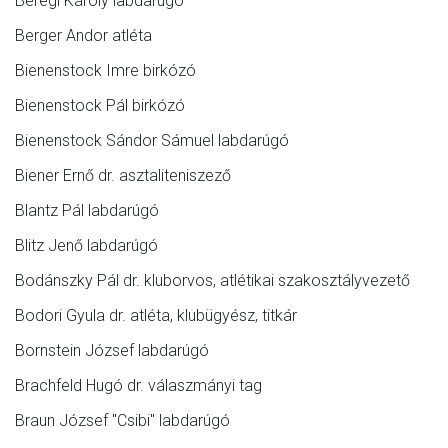
Beregi Károly labdarúgó
Berger Andor atléta
Bienenstock Imre birkózó
Bienenstock Pál birkózó
Bienenstock Sándor Sámuel labdarúgó
Biener Ernő dr. asztaliteniszező
Blantz Pál labdarúgó
Blitz Jenő labdarúgó
Bodánszky Pál dr. kluborvos, atlétikai szakosztályvezető
Bodori Gyula dr. atléta, klubügyész, titkár
Bornstein József labdarúgó
Brachfeld Hugó dr. válaszmányi tag
Braun József "Csibi" labdarúgó