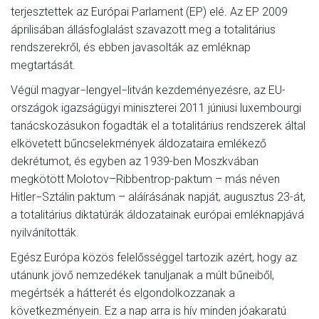
terjesztettek az Európai Parlament (EP) elé. Az EP 2009
áprilisában állásfoglalást szavazott meg a totalitárius
rendszerekről, és ebben javasolták az emléknap
megtartását.
Végül magyar−lengyel−litván kezdeményezésre, az EU-
országok igazságügyi miniszterei 2011 júniusi luxembourgi
tanácskozásukon fogadták el a totalitárius rendszerek által
elkövetett bűncselekmények áldozataira emlékező
dekrétumot, és egyben az 1939-ben Moszkvában
megkötött Molotov–Ribbentrop-paktum – más néven
Hitler−Sztálin paktum – aláírásának napját, augusztus 23-át,
a totalitárius diktatúrák áldozatainak európai emléknapjává
nyilvánították.
Egész Európa közös felelősséggel tartozik azért, hogy az
utánunk jövő nemzedékek tanuljanak a múlt bűneiből,
megértsék a hátterét és elgondolkozzanak a
következményein. Ez a nap arra is hív minden jóakaratú