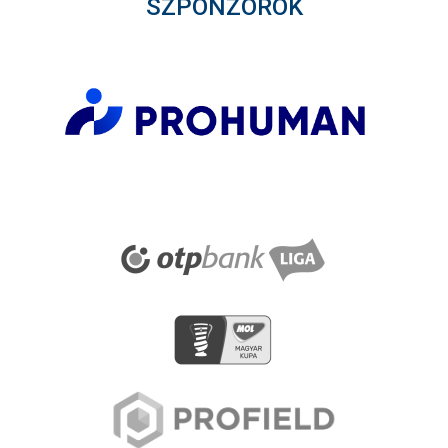
SZPONZOROK