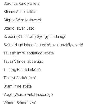
Sproncz Károly atléta
Steiner Andor atléta
Stiglitz Géza teniszező
Szabó István úszó
Szeder (Silberstein) György labdarúgó
Szüsz Hugó labdarúgó edző, szakosztályvezető
Taussig Imre labdarúgó, atléta
Tausz Vilmos labdarúgó
Tauszig Henrik birkózó
Tihanyi Oszkár úszó
Uram Imre atléta
Vágó (Weisz) Antal labdarúgó
Vándor Sándor vívó