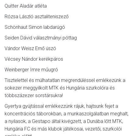
Quitter Aladár atléta
Rózsa László asztaliteniszező
Schönhaut Simon labdarúgó
Seiden Dávid választmányi póttag
Vándor Weisz Ernő úszó
Vécsey Nándor kerékpáros
Weinberger Imre műugró
Tisztelettel és múlhatatlan megrendüléssel emlékezünk a
sokezer meggyilkolt MTK és Hungária szurkolóra és
többszázezer sorstársukra!
Gyertya gyújtással emlékezzünk rájuk, hajtsunk fejet a
koncentrációs táborokban, a munkaszolgálatban meghalt,
a nyilasok, a Gestapo által kivégzett, a Dunába lőtt MTK,
Hungária FC és más klubok játékosai, vezetői, szurkolói