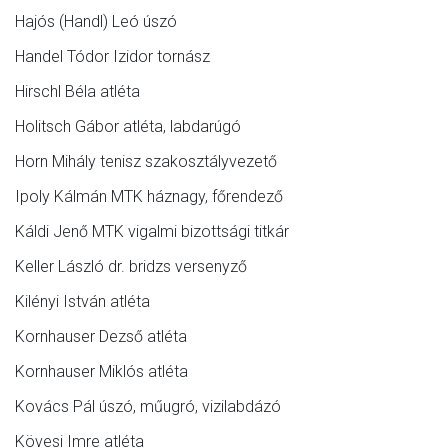
Hajós (Handl) Leó úszó
Handel Tódor Izidor tornász
Hirschl Béla atléta
Holitsch Gábor atléta, labdarúgó
Horn Mihály tenisz szakosztályvezető
Ipoly Kálmán MTK háznagy, főrendező
Káldi Jenő MTK vigalmi bizottsági titkár
Keller László dr. bridzs versenyző
Kilényi István atléta
Kornhauser Dezső atléta
Kornhauser Miklós atléta
Kovács Pál úszó, műugró, vizilabdázó
Kövesi Imre atléta