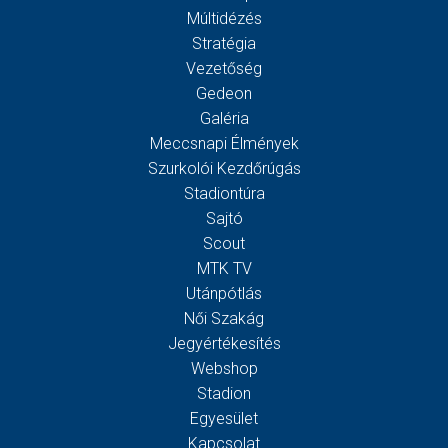
Múltidézés
Stratégia
Vezetőség
Gedeon
Galéria
Meccsnapi Élmények
Szurkolói Kezdőrúgás
Stadiontúra
Sajtó
Scout
MTK TV
Utánpótlás
Női Szakág
Jegyértékesítés
Webshop
Stadion
Egyesület
Kapcsolat