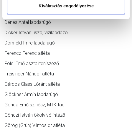
Boros Endre labdarúgó
Kiválasztás engedélyezése
Chájet Albert labdarúgó
Dénes Antal labdarúgó
Dicker István úszó, vizilabdázó
Dornfeld Imre labdarúgó
Ferencz Ferenc atléta
Földi Ernő asztaliteniszező
Freisinger Nándor atléta
Gárdos Glass Lóránt atléta
Glöckner Ármin labdarúgó
Gonda Ernő színész, MTK tag
Gönczi István ökölvívó intéző
Görög (Grün) Vilmos dr atléta