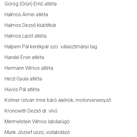
Görög (Grün) Ernő atléta
Halmos Ármin atléta
Halmos Dezső klubtitkár
Halmos Lipót atléta
Halpern Pál kerékpár szo. választmányi tag
Handel Ervin atléta
Hermann Vilmos atléta
Herzl Gyula atléta
Hüvös Pál atléta
Kohner István Imre báró alelnök, motorversenyző
Kronowith Dezső dr. vívó
Mermelstein Vilmos labdarúgó
Munk József úszó, vizilabdázó