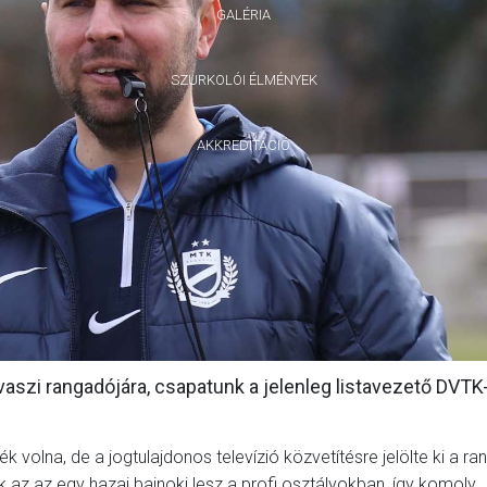
GALÉRIA
SZURKOLÓI ÉLMÉNYEK
AKKREDITÁCIÓ
avaszi rangadójára, csapatunk a jelenleg listavezető DVTK
 volna, de a jogtulajdonos televízió közvetítésre jelölte ki a ra
 az az egy hazai bajnoki lesz a profi osztályokban, így komoly,