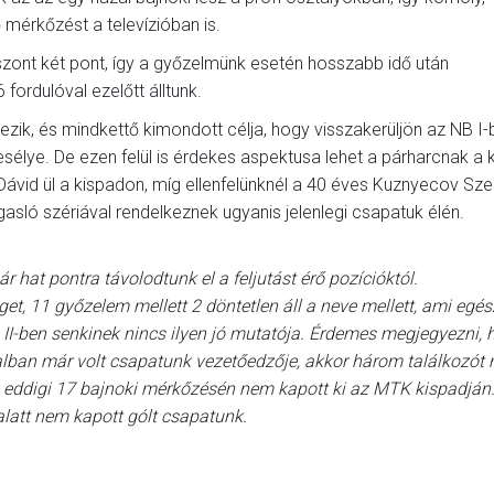
mérkőzést a televízióban is.
viszont két pont, így a győzelmünk esetén hosszabb idő után
 fordulóval ezelőtt álltunk.
ezik, és mindkettő kimondott célja, hogy visszakerüljön az NB I-
 esélye. De ezen felül is érdekes aspektusa lehet a párharcnak a k
ávid ül a kispadon, míg ellenfelünknél a 40 éves Kuznyecov Szer
gasló szériával rendelkeznek ugyanis jelenlegi csapatuk élén.
r hat pontra távolodtunk el a feljutást érő pozícióktól.
get, 11 győzelem mellett 2 döntetlen áll a neve mellett, ami egé
II-ben senkinek nincs ilyen jó mutatója. Érdemes megjegyezni, 
lban már volt csapatunk vezetőedzője, akkor három találkozót
y az eddigi 17 bajnoki mérkőzésén nem kapott ki az MTK kispadján
 alatt nem kapott gólt csapatunk.