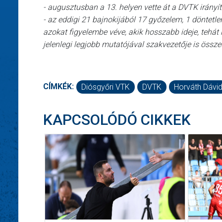
- augusztusban a 13. helyen vette át a DVTK irányítá
- az eddigi 21 bajnokijából 17 győzelem, 1 döntetle
azokat figyelembe véve, akik hosszabb ideje, tehát 
jelenlegi legjobb mutatójával szakvezetője is össz
CÍMKÉK:
Diósgyőri VTK
DVTK
Horváth Dávi
KAPCSOLÓDÓ CIKKEK