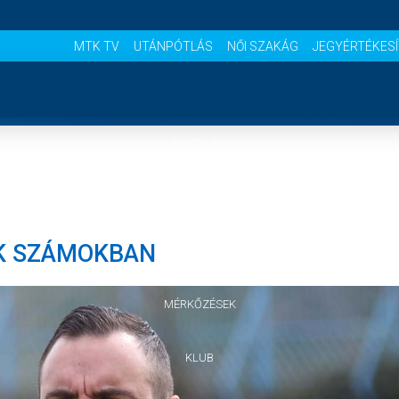
MTK TV
UTÁNPÓTLÁS
NŐI SZAKÁG
JEGYÉRTÉKES
NYITÓLAP
HÍREK
OK SZÁMOKBAN
CSAPATOK
MÉRKŐZÉSEK
KLUB