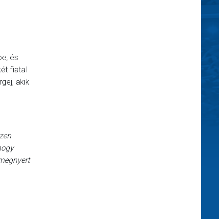
be, és
ét fiatal
gej, akik
szen
hogy
 megnyert
.