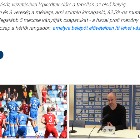
sát, vezetésével lépkedtek előre a tabellán az első helyig.
n és 3 vereség a mérlege, ami szintén kimagasló, 82,5%-os mutat
legalább 5 meccse irányítják csapatukat - a hazai profi mezőny 
ecsap a hétfői rangadón,
amelyre belépőt elővételben itt lehet vás
d