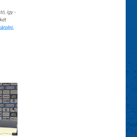
ó, így -
két
árolni.