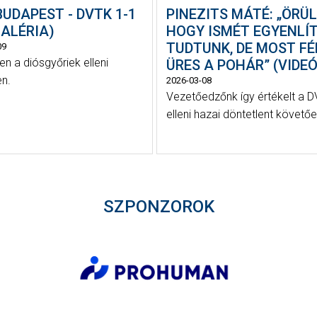
UDAPEST - DVTK 1-1
PINEZITS MÁTÉ: „ÖRÜL
ALÉRIA)
HOGY ISMÉT EGYENLÍT
TUDTUNK, DE MOST FÉ
09
n a diósgyőriek elleni
ÜRES A POHÁR” (VIDEÓ
en.
2026-03-08
Vezetőedzőnk így értékelt a 
elleni hazai döntetlent követőe
SZPONZOROK