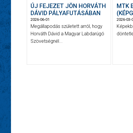
ÚJ FEJEZET JÖN HORVÁTH
MTK B
DÁVID PÁLYAFUTÁSÁBAN
(KÉPG
2026-06-01
2026-03-
Megállapodás született arról, hogy
Képekbe
Horváth Dávid a Magyar Labdarúgó
döntetl
Szövetségnél...