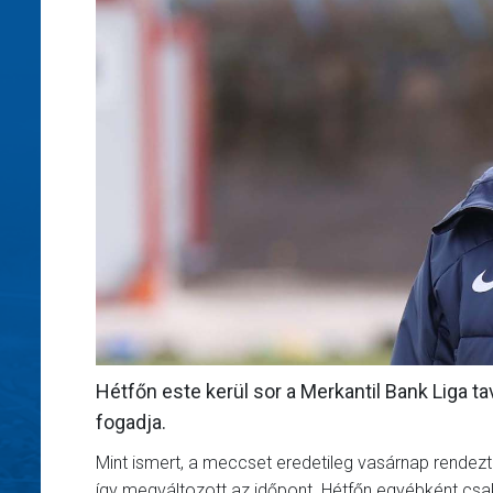
Hétfőn este kerül sor a Merkantil Bank Liga t
fogadja.
Mint ismert, a meccset eredetileg vasárnap rendezték
így megváltozott az időpont. Hétfőn egyébként csak