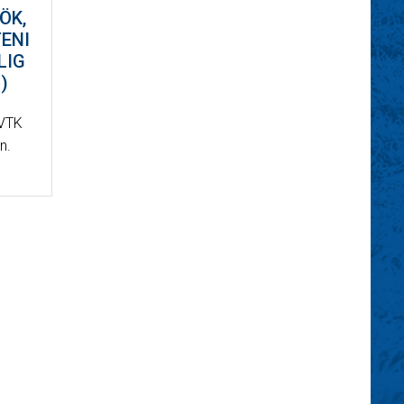
ÖK,
ENI
LIG
)
DVTK
n.