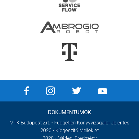
DOKUMENTUMOK
MTK Budapest Zrt. - Független Könyvvizsgálói Jelentés
2020 - Kiegészítő Melléklet
2020 - Mérleg, Eredmény