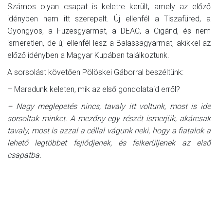
Számos olyan csapat is keletre került, amely az előző
idényben nem itt szerepelt. Új ellenfél a Tiszafüred, a
Gyöngyös, a Füzesgyarmat, a DEAC, a Cigánd, és nem
ismeretlen, de új ellenfél lesz a Balassagyarmat, akikkel az
előző idényben a Magyar Kupában találkoztunk.
A sorsolást követően Pölöskei Gáborral beszéltünk:
– Maradunk keleten, mik az első gondolataid erről?
– Nagy meglepetés nincs, tavaly itt voltunk, most is ide
sorsoltak minket. A mezőny egy részét ismerjük, akárcsak
tavaly, most is azzal a céllal vágunk neki, hogy a fiatalok a
lehető legtöbbet fejlődjenek, és felkerüljenek az első
csapatba.