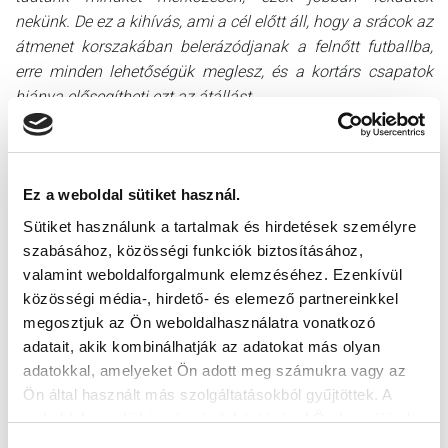
nekünk. De ez a kihívás, ami a cél előtt áll, hogy a srácok az
átmenet korszakában belerázódjanak a felnőtt futballba,
erre minden lehetőségük meglesz, és a kortárs csapatok
hiánya elősegítheti ezt az átállást.
– A fejlődésen kívül, az ellenfeleket legalább név szerint
ismerve, mi a reális cél a szezon végére?
– A minimum cél az a középmezőny, a 8-10. hely
Ez a weboldal sütiket használ.
megszerzése. Persze tavaly is láthattuk, hogy ezt felül
Sütiket használunk a tartalmak és hirdetések személyre
tudják múlni a srácok, sok függ attól, milyen lesz a
szabásához, közösségi funkciók biztosításához,
végleges keret, amellyel dolgozom nap mint nap. Emellett
valamint weboldalforgalmunk elemzéséhez. Ezenkívül
fontos tényező, hogy az első csapattól mikor, mennyi
közösségi média-, hirdető- és elemező partnereinkkel
játékos és persze konkrétan ki lesz az, aki vissza fog
megosztjuk az Ön weboldalhasználatra vonatkozó
játszani.
adatait, akik kombinálhatják az adatokat más olyan
adatokkal, amelyeket Ön adott meg számukra vagy az
A Keleti csoportban induló csapatok listája:
Ön által használt más szolgáltatásokból gyűjtöttek. A
Balassagyarmat
weboldalon való böngészés folytatásával Ön hozzájárul a
Cigánd
sütik használatához.