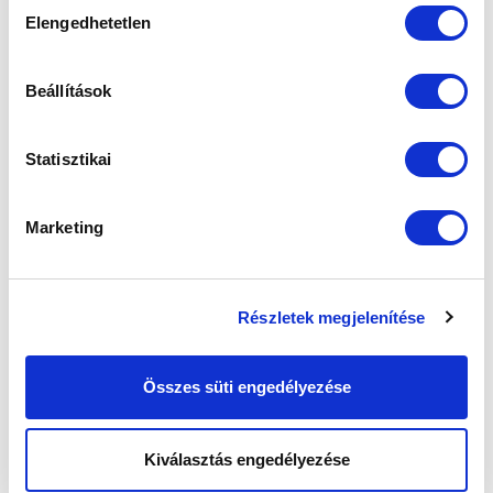
Hozzájárulás
DEAC
Elengedhetetlen
kiválasztása
Diósgyőri VTK II
ESMTK
Füzesgyarmat
Beállítások
Gyöngyös
Jászberény
Statisztikai
Monor
MTK Budapest II
Nyírbátor
Marketing
Putnok
Salgótarján
Tállya
Részletek megjelenítése
Tiszafüred
Tiszaújváros
Összes süti engedélyezése
Kiválasztás engedélyezése
CÍMKÉK: