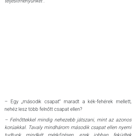
teljesítményünket .
– Egy „második csapat” maradt a kék-fehérek mellett,
nehéz lesz több felnőtt csapat ellen?
– Felnőttekkel mindig nehezebb játszani, mint az azonos
korúakkal. Tavaly mindhárom második csapat ellen nyerni
tudtunk mindkét mérkőzésen, ezek jobban feküdtek