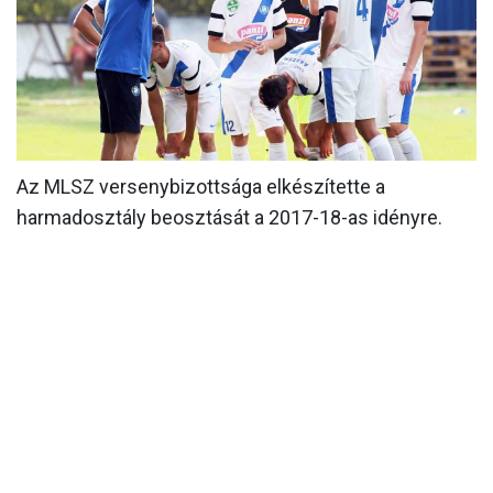
MÉRKŐZÉSEK
KLUB
GALÉRIA
SZURKOLÓI ÉLMÉNYEK
Az MLSZ versenybizottsága elkészítette a
AKKREDITÁCIÓ
harmadosztály beosztását a 2017-18-as idényre.