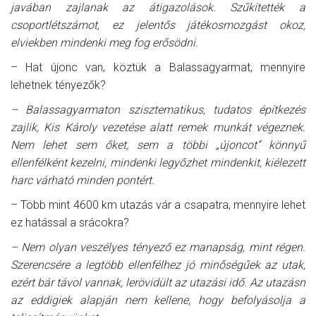
javában zajlanak az átigazolások. Szűkítették a
csoportlétszámot, ez jelentős játékosmozgást okoz,
elviekben mindenki meg fog erősödni.
– Hat újonc van, köztük a Balassagyarmat, mennyire
lehetnek tényezők?
– Balassagyarmaton szisztematikus, tudatos építkezés
zajlik, Kis Károly vezetése alatt remek munkát végeznek.
Nem lehet sem őket, sem a többi „újoncot” könnyű
ellenfélként kezelni, mindenki legyőzhet mindenkit, kiélezett
harc várható minden pontért.
– Több mint 4600 km utazás vár a csapatra, mennyire lehet
ez hatással a srácokra?
– Nem olyan veszélyes tényező ez manapság, mint régen.
Szerencsére a legtöbb ellenfélhez jó minőségűek az utak,
ezért bár távol vannak, lerövidült az utazási idő. Az utazásn
az eddigiek alapján nem kellene, hogy befolyásolja a