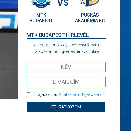
VS
MTK
PUSKÁS
BUDAPEST
AKADÉMIA FC
MTK BUDAPEST HÍRLEVÉL
Ne maradjon le egy eseményről sem!
Iratkozzon fel ingyenes hírlevelünkre:
Elfogadom az
Adatvédelmi tájékoztatót
!
FELIRATKOZOM