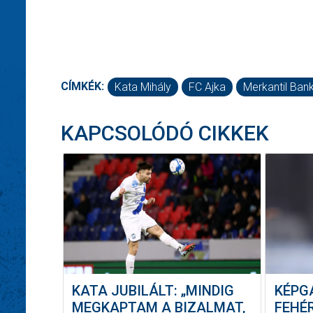
CÍMKÉK:
Kata Mihály
FC Ajka
Merkantil Bank
KAPCSOLÓDÓ CIKKEK
KATA JUBILÁLT: „MINDIG
KÉPGA
MEGKAPTAM A BIZALMAT,
FEHÉ