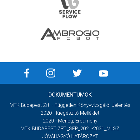
DOKUMENTUMOK
MTK Budapest Zrt. - Független Könyvvizsgálói Jelentés
2020 - Kiegészítő Melléklet
2020 - Mérleg, Eredmény
MTK BUDAPEST ZRT._SFP_2021-2021_MLSZ
JÓVÁHAGYÓ HATÁROZAT