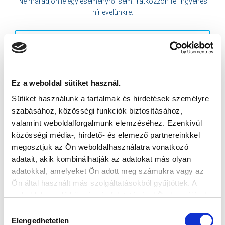
Ne maradjon le egy eseményről sem! Iratkozzon fel ingyenes
hírlevelünkre:
Ez a weboldal sütiket használ.
Elfogadom az
Adatvédelmi tájékoztatót
!
Sütiket használunk a tartalmak és hirdetések személyre
FELIRATKOZOM
szabásához, közösségi funkciók biztosításához,
valamint weboldalforgalmunk elemzéséhez. Ezenkívül
közösségi média-, hirdető- és elemező partnereinkkel
SZPONZOROK
megosztjuk az Ön weboldalhasználatra vonatkozó
adatait, akik kombinálhatják az adatokat más olyan
adatokkal, amelyeket Ön adott meg számukra vagy az
Ön által használt más szolgáltatásokból gyűjtöttek. A
weboldalon való böngészés folytatásával Ön hozzájárul a
sütik használatához.
Hozzájárulás
Elengedhetetlen
kiválasztása