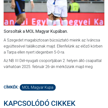
MÉRKŐZÉSEK
KLUB
GALÉRIA
Sorsoltak a MOL Magyar Kupában.
SZURKOLÓI ÉLMÉNYEK
A Szegedet magabiztosan búcsúztató mieink az Iváncsa
AKKREDITÁCIÓ
együttesével találkoznak majd. Ellenfelünk az előző körben
a Tarpa ellen nyert idegenben 5-0-ra.
Az NB III Dél-nyugati csoportjában 2. helyen álló csapattal
várhatóan 2025. február 26-án mérkőzünk majd meg.
CÍMKÉK:
MOL Magyar Kupa
KAPCSOLÓDÓ CIKKEK