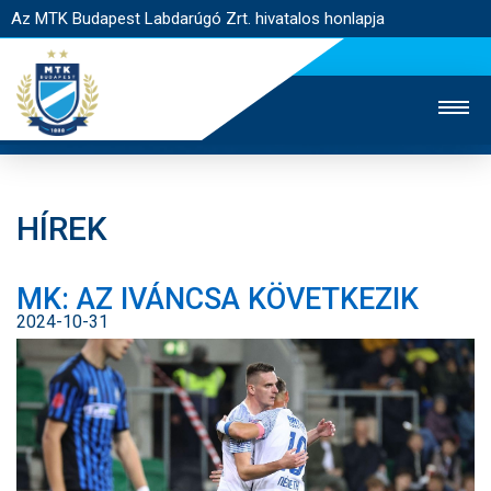
Az MTK Budapest Labdarúgó Zrt. hivatalos honlapja
HÍREK
MTK TV
UTÁNPÓTLÁS
NŐI SZAKÁG
MK: AZ IVÁNCSA KÖVETKEZIK
JEGYÉRTÉKESÍTÉS
WEBSHOP
STADION
2024-10-31
EGYESÜLET
KAPCSOLAT
NYITÓLAP
HÍREK
CSAPATOK