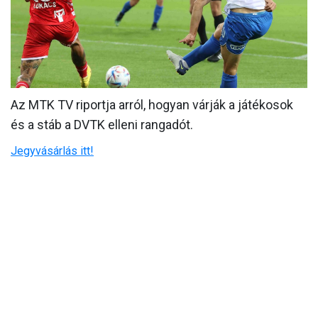
MÉRKŐZÉSEK
KLUB
GALÉRIA
Az MTK TV riportja arról, hogyan várják a játékosok
SZURKOLÓI ÉLMÉNYEK
és a stáb a DVTK elleni rangadót.
AKKREDITÁCIÓ
Jegyvásárlás itt!