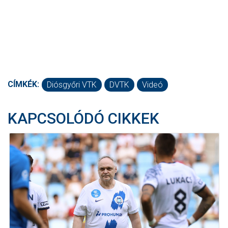
CÍMKÉK:
Diósgyőri VTK
DVTK
Videó
KAPCSOLÓDÓ CIKKEK