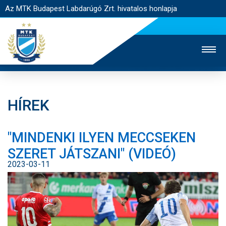
Az MTK Budapest Labdarúgó Zrt. hivatalos honlapja
HÍREK
MTK TV
UTÁNPÓTLÁS
NŐI SZAKÁG
"MINDENKI ILYEN MECCSEKEN
JEGYÉRTÉKESÍTÉS
WEBSHOP
STADION
SZERET JÁTSZANI" (VIDEÓ)
EGYESÜLET
KAPCSOLAT
2023-03-11
NYITÓLAP
HÍREK
CSAPATOK