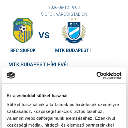
2026-08-12 19:00
SIÓFOK VÁROSI STADION
VS
BFC SIÓFOK
MTK BUDAPEST II
MTK BUDAPEST HÍRLEVÉL
Ne maradjon le egy eseményről sem! Iratkozzon fel ingyenes
hírlevelünkre:
Ez a weboldal sütiket használ.
Sütiket használunk a tartalmak és hirdetések személyre
szabásához, közösségi funkciók biztosításához,
valamint weboldalforgalmunk elemzéséhez. Ezenkívül
Elfogadom az
Adatvédelmi tájékoztatót
!
közösségi média-, hirdető- és elemező partnereinkkel