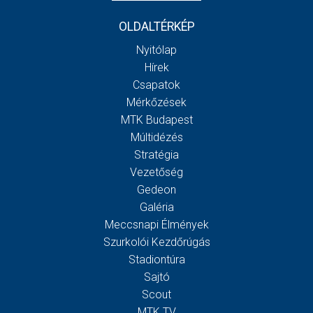
OLDALTÉRKÉP
Nyitólap
Hírek
Csapatok
Mérkőzések
MTK Budapest
Múltidézés
Stratégia
Vezetőség
Gedeon
Galéria
Meccsnapi Élmények
Szurkolói Kezdőrúgás
Stadiontúra
Sajtó
Scout
MTK TV