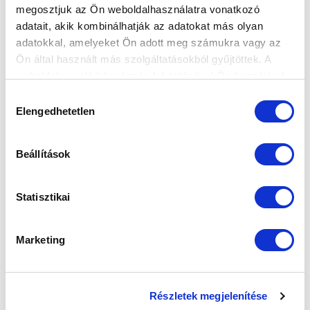
megosztjuk az Ön weboldalhasználatra vonatkozó
FELIRATKOZOM
adatait, akik kombinálhatják az adatokat más olyan
adatokkal, amelyeket Ön adott meg számukra vagy az
Ön által használt más szolgáltatásokból gyűjtöttek. A
SZPONZOROK
weboldalon való böngészés folytatásával Ön hozzájárul a
sütik használatához.
Hozzájárulás
Elengedhetetlen
kiválasztása
Beállítások
Statisztikai
Marketing
Részletek megjelenítése