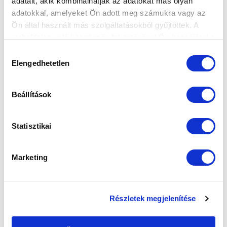
adatait, akik kombinálhatják az adatokat más olyan
adatokkal, amelyeket Ön adott meg számukra vagy az
SZPONZOROK
Ön által használt más szolgáltatásokból gyűjtöttek. A
weboldalon való böngészés folytatásával Ön hozzájárul a
sütik használatához.
Hozzájárulás
Elengedhetetlen
kiválasztása
Beállítások
Statisztikai
Marketing
Részletek megjelenítése