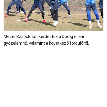
MÉRKŐZÉSEK
KLUB
GALÉRIA
SZURKOLÓI ÉLMÉNYEK
Mezei Szabolcsot kérdeztük a Dorog elleni
győzelemről, valamint a következő fordulóról.
AKKREDITÁCIÓ