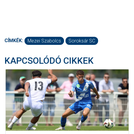
CÍMKÉK:
Mezei Szabolcs
Soroksár SC
KAPCSOLÓDÓ CIKKEK