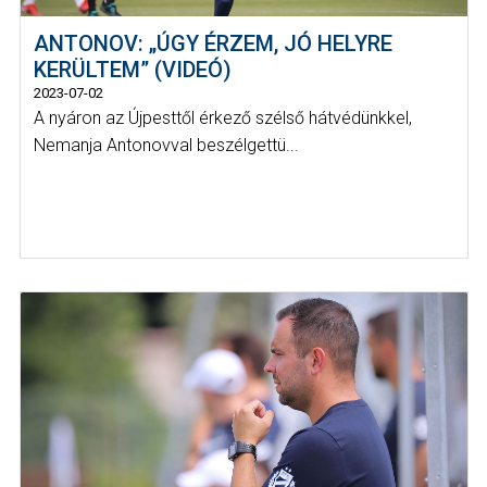
ANTONOV: „ÚGY ÉRZEM, JÓ HELYRE
KERÜLTEM” (VIDEÓ)
2023-07-02
A nyáron az Újpesttől érkező szélső hátvédünkkel,
Nemanja Antonovval beszélgettü...