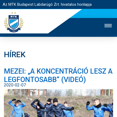
Az MTK Budapest Labdarúgó Zrt. hivatalos honlapja
HÍREK
MTK TV
UTÁNPÓTLÁS
NŐI SZAKÁG
MEZEI: „A KONCENTRÁCIÓ LESZ A
JEGYÉRTÉKESÍTÉS
WEBSHOP
STADION
LEGFONTOSABB” (VIDEÓ)
EGYESÜLET
KAPCSOLAT
2020-02-07
NYITÓLAP
HÍREK
CSAPATOK