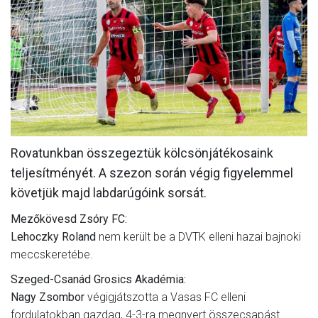
MÉRKŐZÉSEK
KLUB
GALÉRIA
SZURKOLÓI ÉLMÉNYEK
AKKREDITÁCIÓ
Rovatunkban összegeztük kölcsönjátékosaink
teljesítményét. A szezon során végig figyelemmel
követjük majd labdarúgóink sorsát.
Mezőkövesd Zsóry FC:
Lehoczky Roland
nem került be a DVTK elleni hazai bajnoki
meccskeretébe.
Szeged-Csanád Grosics Akadémia:
Nagy Zsombor
végigjátszotta a Vasas FC elleni
fordulatokban gazdag, 4-3-ra megnyert összecsapást.