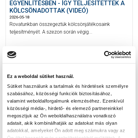
EGYENLÍTÉSBEN - ÍGY TELJESÍTETTEK A
KÖLCSÖNADOTTAK (VIDEÓ)
2026-05-18
Rovatunkban összegeztük kölcsönjátékosaink
teljesítményét. A szezon során végig...
Ez a weboldal sütiket használ.
KÖVETKEZŐ MÉRKŐZÉS
Sütiket használunk a tartalmak és hirdetések személyre
2026-08-09 17:30
szabásához, közösségi funkciók biztosításához,
SÁNDOR KÁROLY LABDARÚGÓ AKADÉMIA
valamint weboldalforgalmunk elemzéséhez. Ezenkívül
közösségi média-, hirdető- és elemező partnereinkkel
megosztjuk az Ön weboldalhasználatra vonatkozó
VS
adatait, akik kombinálhatják az adatokat más olyan
adatokkal, amelyeket Ön adott meg számukra vagy az
Ön által használt más szolgáltatásokból gyűjtöttek. A