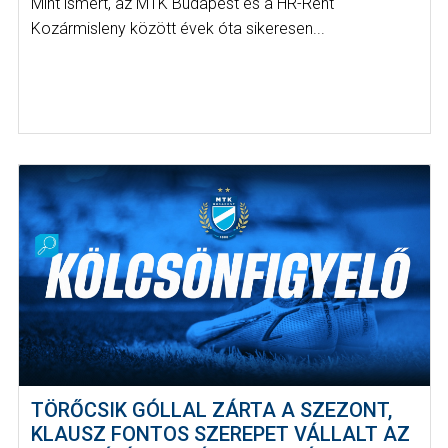
Mint ismert, az MTK Budapest és a HR-Rent
Kozármisleny között évek óta sikeresen...
TÖRŐCSIK GÓLLAL ZÁRTA A SZEZONT,
KLAUSZ FONTOS SZEREPET VÁLLALT AZ