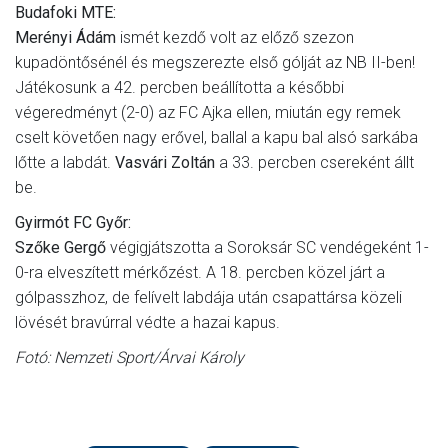
Budafoki MTE:
Merényi Ádám
ismét kezdő volt az előző szezon
kupadöntősénél és megszerezte első gólját az NB II-ben!
Játékosunk a 42. percben beállította a későbbi
végeredményt (2-0) az FC Ajka ellen, miután egy remek
cselt követően nagy erővel, ballal a kapu bal alsó sarkába
lőtte a labdát.
Vasvári Zoltán
a 33. percben csereként állt
be.
Gyirmót FC Győr:
Szőke Gergő
végigjátszotta a Soroksár SC vendégeként 1-
0-ra elveszített mérkőzést. A 18. percben közel járt a
gólpasszhoz, de felívelt labdája után csapattársa közeli
lövését bravúrral védte a hazai kapus.
Fotó: Nemzeti Sport/Árvai Károly