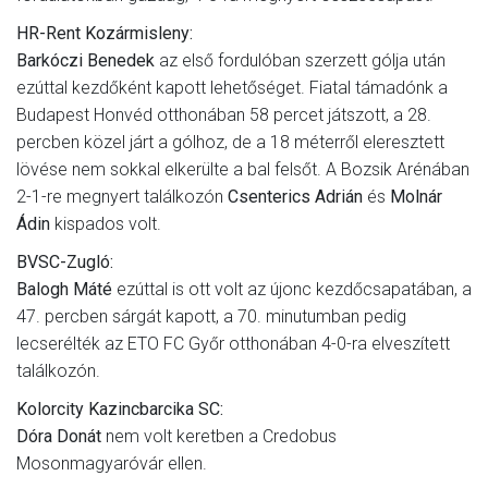
HR-Rent Kozármisleny:
Barkóczi Benedek
az első fordulóban szerzett gólja után
ezúttal kezdőként kapott lehetőséget. Fiatal támadónk a
Budapest Honvéd otthonában 58 percet játszott, a 28.
percben közel járt a gólhoz, de a 18 méterről eleresztett
lövése nem sokkal elkerülte a bal felsőt. A Bozsik Arénában
2-1-re megnyert találkozón
Csenterics Adrián
és
Molnár
Ádin
kispados volt.
BVSC-Zugló:
Balogh Máté
ezúttal is ott volt az újonc kezdőcsapatában, a
47. percben sárgát kapott, a 70. minutumban pedig
lecserélték az ETO FC Győr otthonában 4-0-ra elveszített
találkozón.
Kolorcity Kazincbarcika SC:
Dóra Donát
nem volt keretben a Credobus
Mosonmagyaróvár ellen.