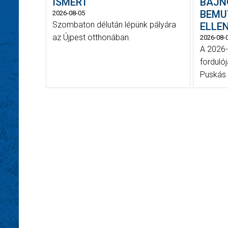
ISMERT
BAJN
BEMU
2026-08-05
Szombaton délután lépünk pályára
ELLE
az Újpest otthonában.
2026-08-
A 2026-
forduló
Puskás 