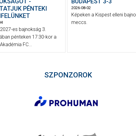
OKSÁGOT -
BUDAPEST 3-3
TATJUK PÉNTEKI
2026-08-02
Képeken a Kispest elleni bajno
NFELÜNKET
meccs.
04
2027-es bajnokság 3.
jában pénteken 17:30-kor a
Akadémia FC...
SZPONZOROK