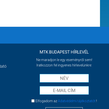
MTK BUDAPEST HÍRLEVÉL
Ne maradjon le egy eseményről sem!
Iratkozzon fel ingyenes hírlevelünkre:
tató
Elfogadom az
Adatvédelmi tájékoztatót
!