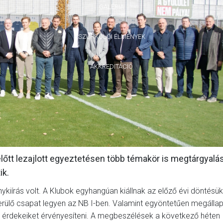
GALÉRIA
SZURKOLÓI ÉLMÉNYEK
AKKREDITÁCIÓ
előtt lezajlott egyeztetésen több témakör is megtárgyalá
ik.
ykiírás volt. A Klubok egyhangúan kiállnak az előző évi döntésük 
erülő csapat legyen az NB I-ben. Valamint egyöntetűen megálla
 érdekeiket érvényesíteni. A megbeszélések a következő héten