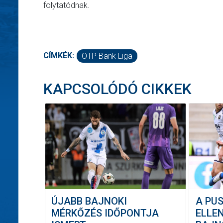
folytatódnak.
CÍMKÉK:
OTP Bank Liga
KAPCSOLÓDÓ CIKKEK
ÚJABB BAJNOKI
A PU
MÉRKŐZÉS IDŐPONTJA
ELLE