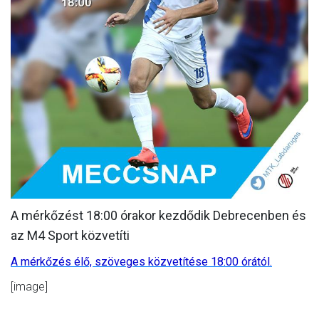
MÉRKŐZÉSEK
KLUB
GALÉRIA
SZURKOLÓI ÉLMÉNYEK
AKKREDITÁCIÓ
A mérkőzést 18:00 órakor kezdődik Debrecenben és
az M4 Sport közvetíti
A mérkőzés élő, szöveges közvetítése 18:00 órától.
[image]