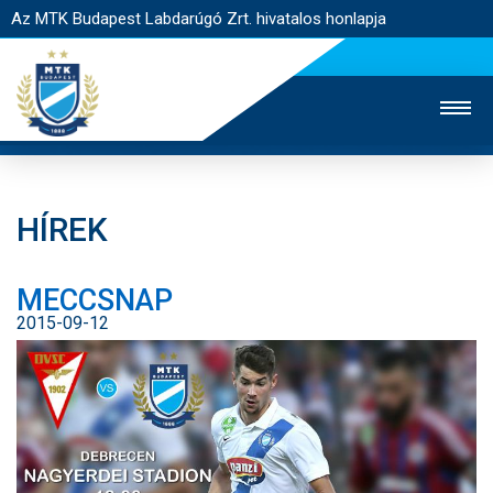
Az MTK Budapest Labdarúgó Zrt. hivatalos honlapja
HÍREK
MTK TV
UTÁNPÓTLÁS
NŐI SZAKÁG
MECCSNAP
JEGYÉRTÉKESÍTÉS
WEBSHOP
STADION
2015-09-12
EGYESÜLET
KAPCSOLAT
NYITÓLAP
HÍREK
CSAPATOK