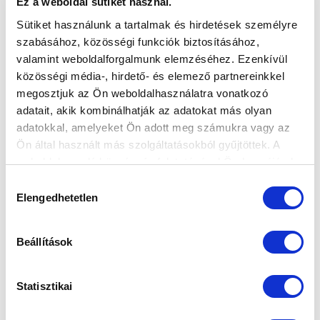
Ez a weboldal sütiket használ.
Sütiket használunk a tartalmak és hirdetések személyre
szabásához, közösségi funkciók biztosításához,
valamint weboldalforgalmunk elemzéséhez. Ezenkívül
közösségi média-, hirdető- és elemező partnereinkkel
megosztjuk az Ön weboldalhasználatra vonatkozó
adatait, akik kombinálhatják az adatokat más olyan
adatokkal, amelyeket Ön adott meg számukra vagy az
Ön által használt más szolgáltatásokból gyűjtöttek. A
weboldalon való böngészés folytatásával Ön hozzájárul a
sütik használatához.
Hozzájárulás
Elengedhetetlen
kiválasztása
Beállítások
Statisztikai