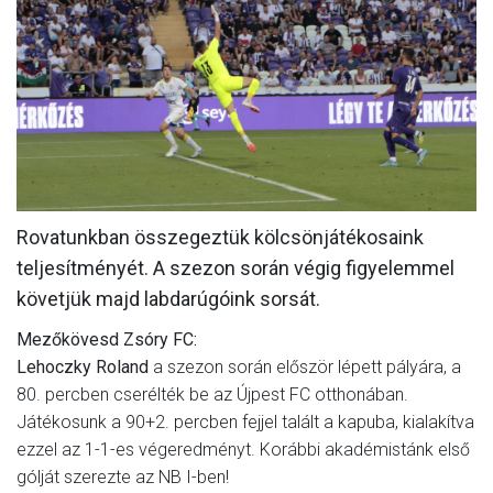
MÉRKŐZÉSEK
KLUB
GALÉRIA
SZURKOLÓI ÉLMÉNYEK
AKKREDITÁCIÓ
Rovatunkban összegeztük kölcsönjátékosaink
teljesítményét. A szezon során végig figyelemmel
követjük majd labdarúgóink sorsát.
Mezőkövesd Zsóry FC:
Lehoczky Roland
a szezon során először lépett pályára, a
80. percben cserélték be az Újpest FC otthonában.
Játékosunk a 90+2. percben fejjel talált a kapuba, kialakítva
ezzel az 1-1-es végeredményt. Korábbi akadémistánk első
gólját szerezte az NB I-ben!