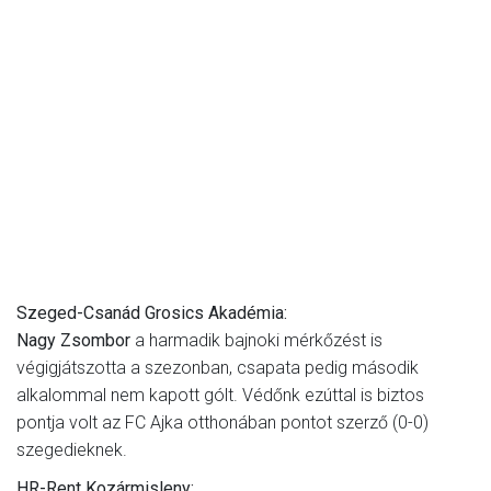
Szeged-Csanád Grosics Akadémia:
Nagy Zsombor
a harmadik bajnoki mérkőzést is
végigjátszotta a szezonban, csapata pedig második
alkalommal nem kapott gólt. Védőnk ezúttal is biztos
pontja volt az FC Ajka otthonában pontot szerző (0-0)
szegedieknek.
HR-Rent Kozármisleny: