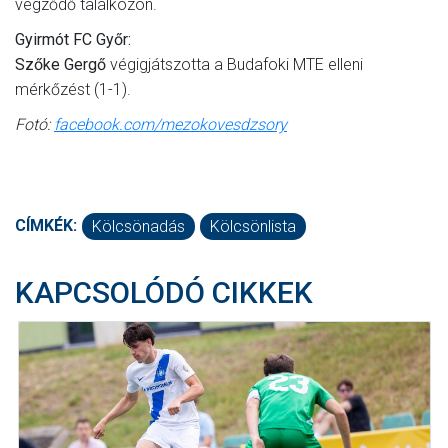
végződő találkozón.
Gyirmót FC Győr:
Szőke Gergő
végigjátszotta a Budafoki MTE elleni
mérkőzést (1-1).
Fotó:
facebook.com/mezokovesdzsory
CÍMKÉK:
Kölcsönadás
Kölcsönlista
KAPCSOLÓDÓ CIKKEK