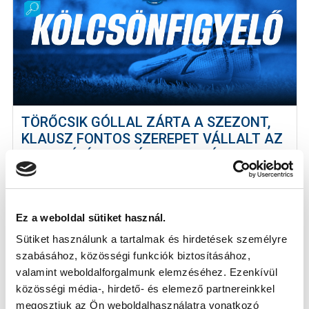
TÖRŐCSIK GÓLLAL ZÁRTA A SZEZONT,
KLAUSZ FONTOS SZEREPET VÁLLALT AZ
EGYENLÍTÉSBEN - ÍGY TELJESÍTETTEK A
KÖLCSÖNADOTTAK (VIDEÓ)
2026-05-18
Rovatunkban összegeztük kölcsönjátékosaink
Ez a weboldal sütiket használ.
teljesítményét. A szezon során végig...
Sütiket használunk a tartalmak és hirdetések személyre
szabásához, közösségi funkciók biztosításához,
valamint weboldalforgalmunk elemzéséhez. Ezenkívül
közösségi média-, hirdető- és elemező partnereinkkel
megosztjuk az Ön weboldalhasználatra vonatkozó