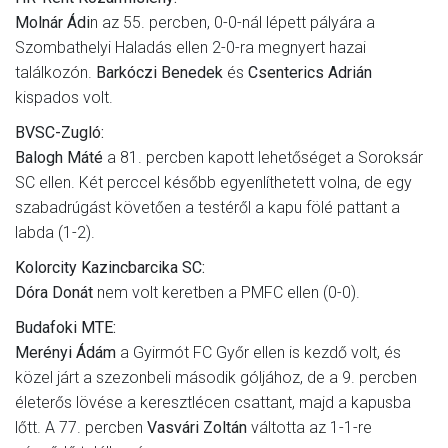
Molnár Ádi
n az 55. percben, 0-0-nál lépett pályára a
Szombathelyi Haladás ellen 2-0-ra megnyert hazai
találkozón.
Barkóczi Benedek
és
Csenterics Adrián
kispados volt.
BVSC-Zugló:
Balogh Máté
a 81. percben kapott lehetőséget a Soroksár
SC ellen. Két perccel később egyenlíthetett volna, de egy
szabadrúgást követően a testéről a kapu fölé pattant a
labda (1-2).
Kolorcity Kazincbarcika SC:
Dóra Donát
nem volt keretben a PMFC ellen (0-0).
Budafoki MTE:
Merényi Ádám
a Gyirmót FC Győr ellen is kezdő volt, és
közel járt a szezonbeli második góljához, de a 9. percben
életerős lövése a keresztlécen csattant, majd a kapusba
lőtt. A 77. percben
Vasvári Zoltán
váltotta az 1-1-re