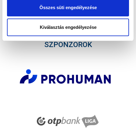
Elfogadom az
Adatvédelmi tájékoztatót
!
Összes süti engedélyezése
FELIRATKOZOM
Kiválasztás engedélyezése
SZPONZOROK