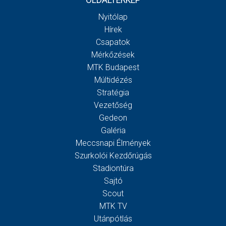
OLDALTÉRKÉP
Nyitólap
Hírek
Csapatok
Mérkőzések
MTK Budapest
Múltidézés
Stratégia
Vezetőség
Gedeon
Galéria
Meccsnapi Élmények
Szurkolói Kezdőrúgás
Stadiontúra
Sajtó
Scout
MTK TV
Utánpótlás