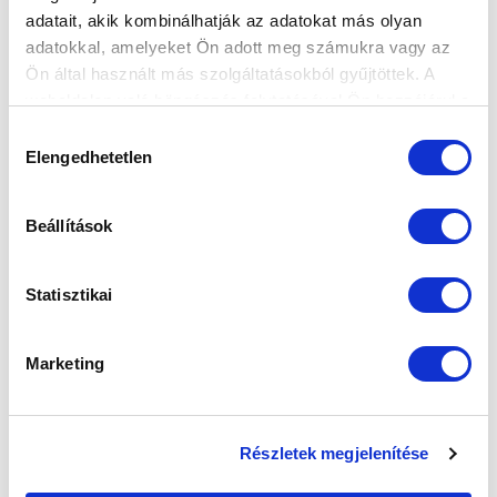
adatait, akik kombinálhatják az adatokat más olyan
KÖVETKEZŐ MÉRKŐZÉS
adatokkal, amelyeket Ön adott meg számukra vagy az
Ön által használt más szolgáltatásokból gyűjtöttek. A
2026-08-07 17:30
weboldalon való böngészés folytatásával Ön hozzájárul a
ÚJ HIDEGKUTI NÁNDOR STADION
sütik használatához.
Hozzájárulás
Elengedhetetlen
kiválasztása
VS
Beállítások
MTK BUDAPEST
PUSKÁS AKADÉMIA FC
Statisztikai
MTK BUDAPEST HÍRLEVÉL
Ne maradjon le egy eseményről sem! Iratkozzon fel ingyenes
hírlevelünkre:
Marketing
Részletek megjelenítése