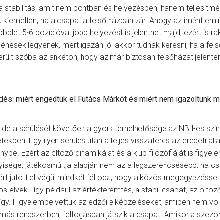
él a stabilitás, amit nem pontban és helyezésben, hanem teljesítm
kiemelten, ha a csapat a felső házban zár. Ahogy az imént emlí
blet 5-6 pozícióval jobb helyezést is jelenthet majd, ezért is ra
hesek legyenek, mert igazán jól akkor tudnak keresni, ha a fel
ült szóba az ankéton, hogy az már biztosan felsőházat jelenten
rdés: miért engedtük el Futács Márkót és miért nem igazoltunk 
 de a sérülését követően a gyors terhelhetősége az NB I-es szint
ekben. Egy ilyen sérülés után a teljes visszatérés az eredeti áll
nybe. Ezért az öltöző dinamikáját és a klub filozófiáját is figye
yisége, játékosmúltja alapján nem az a legszerencsésebb, ha c
rt jutott el végül mindkét fél oda, hogy a közös megegyezéssel
elvek - így például az értékteremtés, a stabil csapat, az öltöző
így. Figyelembe vettük az edzői elképzeléseket, amiben nem vol
 más rendszerben, felfogásban játszik a csapat. Amikor a szezon