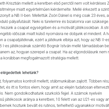
meth Krisztián mellett a keretben első perctől nem volt kérdéses 
jesítménye miatt egyértelműen kiérdemelte. Mellé érkezett a szin
onyít a NB II-ben. Mellettük Zsóri Dániel is még csak 23 éves, a
uló pályafutását. Neki is türelemre és bizalomra van szüksége.
a, hiszünk a csapat egységében és a motivált játékosokban. A st
ngébb időszak miatt külső nyomásra ne dobjunk el mindent. A 
jon a csapatjátéknak, ezért a játékunk elbírja azt, hogy az NB II-e
NB I-es játékosának számító Bognár István mellé támadásban be
lt, hanem az, hogyan szerepel a csapat. Ha az elgondolásunk nem
nk a korábban megfogalmazott stratégia mellett.
elégedettek lehetünk?
ént, folyamatos kontroll mellett, stábmunkában zajlott. Többen rés
et, és itt is fontos elem, hogy amit az elején tudatosan eltervezt
zés. Nem gondolkodhatunk szurkolói fejjel. A számok nyelvén
sű játékosok aránya a keretben; 10 felett van az U21-es vagy a
ernek hoztunk bevált és rutinos, terhelhető ugyanakkor motivál