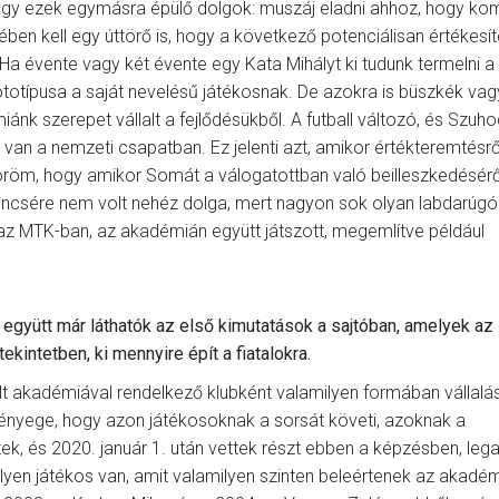
, hogy ezek egymásra épülő dolgok: muszáj eladni ahhoz, hogy k
ben kell egy úttörő is, hogy a következő potenciálisan értékesít
Ha évente vagy két évente egy Kata Mihályt ki tudunk termelni a 
ototípusa a saját nevelésű játékosnak. De azokra is büszkék vag
ánk szerepet vállalt a fejlődésükből. A futball változó, és Szuh
 van a nemzeti csapatban. Ez jelenti azt, amikor értékteremtésrő
röm, hogy amikor Somát a válogatottban való beilleszkedésérő
encsére nem volt nehéz dolga, mert nagyon sok olyan labdarúgó 
 az MTK-ban, az akadémián együtt játszott, megemlítve például
 együtt már láthatók az első kimutatások a sajtóban, amelyek az 
kintetben, ki mennyire épít a fiatalokra.
t akadémiával rendelkező klubként valamilyen formában vállalás
lényege, hogy azon játékosoknak a sorsát követi, azoknak a
ttek, és 2020. január 1. után vettek részt ebben a képzésben, leg
ilyen játékos van, amit valamilyen szinten beleértenek az akadém