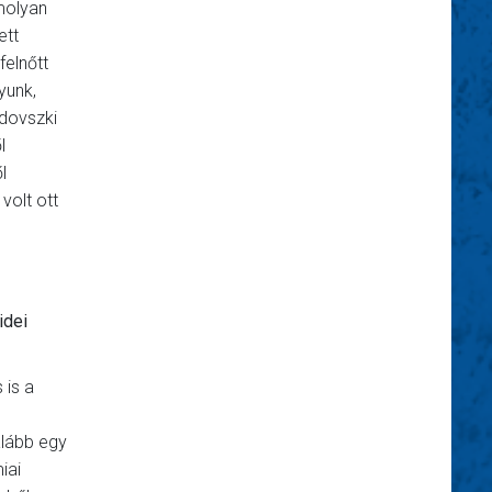
omolyan
ett
felnőtt
yunk,
odovszki
l
l
volt ott
idei
 is a
alább egy
iai