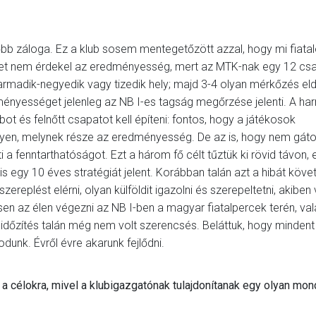
főbb záloga. Ez a klub sosem mentegetőzött azzal, hogy mi fiata
nket nem érdekel az eredményesség, mert az MTK-nak egy 12 cs
armadik-negyedik vagy tizedik hely; majd 3-4 olyan mérkőzés eld
ményességet jelenleg az NB I-es tagság megőrzése jelenti. A ha
t és felnőtt csapatot kell építeni: fontos, hogy a játékosok
gyen, melynek része az eredményesség. De az is, hogy nem gátol
 a fenntarthatóságot. Ezt a három fő célt tűztük ki rövid távon, 
s egy 10 éves stratégiát jelent. Korábban talán azt a hibát követt
eplést elérni, olyan külföldit igazolni és szerepeltetni, akiben
en az élen végezni az NB I-ben a magyar fiatalpercek terén, val
az időzítés talán még nem volt szerencsés. Beláttuk, hogy mindent
unk. Évről évre akarunk fejlődni.
 a célokra, mivel a klubigazgatónak tulajdonítanak egy olyan mon