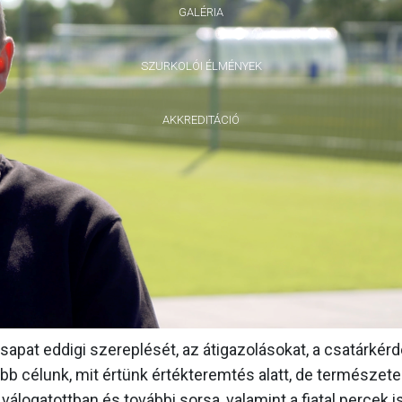
GALÉRIA
SZURKOLÓI ÉLMÉNYEK
AKKREDITÁCIÓ
csapat eddigi szereplését, az átigazolásokat, a csatárkérd
sabb célunk, mit értünk értékteremtés alatt, de természet
válogatottban és további sorsa, valamint a fiatal percek i