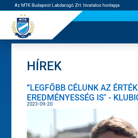
Az MTK Budapest Labdarúgó Zrt. hivatalos honlapja
HÍREK
“LEGFŐBB CÉLUNK AZ ÉRTÉ
EREDMÉNYESSÉG IS" - KLUB
2023-09-20