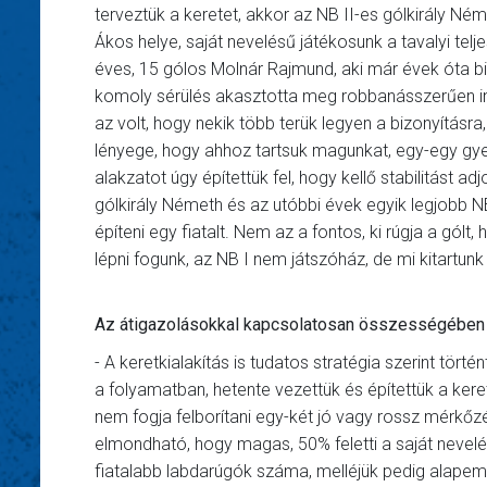
terveztük a keretet, akkor az NB II-es gólkirály Né
Ákos helye, saját nevelésű játékosunk a tavalyi tel
éves, 15 gólos Molnár Rajmund, aki már évek óta biz
komoly sérülés akasztotta meg robbanásszerűen ind
az volt, hogy nekik több terük legyen a bizonyításr
lényege, hogy ahhoz tartsuk magunkat, egy-egy gye
alakzatot úgy építettük fel, hogy kellő stabilitást ad
gólkirály Németh és az utóbbi évek egyik legjobb 
építeni egy fiatalt. Nem az a fontos, ki rúgja a gó
lépni fogunk, az NB I nem játszóház, de mi kitartu
Az átigazolásokkal kapcsolatosan összességében 
- A keretkialakítás is tudatos stratégia szerint tört
a folyamatban, hetente vezettük és építettük a keret
nem fogja felborítani egy-két jó vagy rossz mérkő
elmondható, hogy magas, 50% feletti a saját nevelé
fiatalabb labdarúgók száma, melléjük pedig alapemb