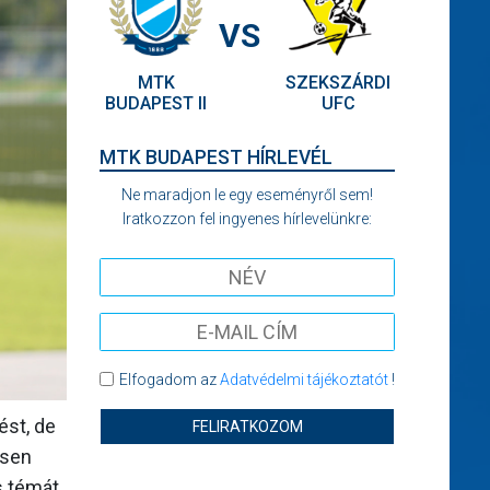
VS
MTK
SZEKSZÁRDI
BUDAPEST II
UFC
MTK BUDAPEST HÍRLEVÉL
Ne maradjon le egy eseményről sem!
Iratkozzon fel ingyenes hírlevelünkre:
Elfogadom az
Adatvédelmi tájékoztatót
!
ést, de
FELIRATKOZOM
esen
s témát