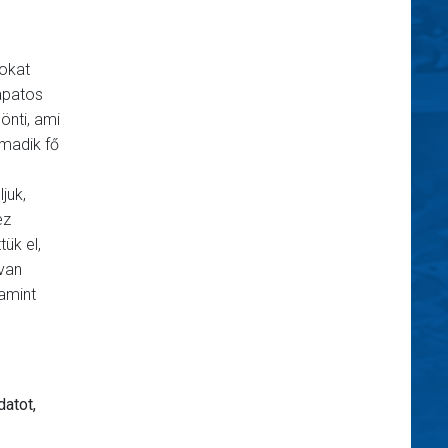
lokat
apatos
önti, ami
rmadik fő
juk,
ez
ük el,
 van
amint
datot,