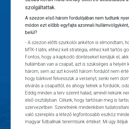
szolgáltattak.
A szezon első három fordulójában nem tudtunk nyer
módon ezt előbb egyfajta azonnali hullámvölgyként
belül?
- A szezon előtti szurkolói ankéton is elmondtam,
MTK-t látni, ehhez kell stratégia, ehhez kell tartós
Fontos, hogy a kapkodó döntéseket kerüljük el, akkor
hullámban van a csapat, azt is szükséges a helyén 
három, sem az azt követő három fordulót nem értéke
hogy bárkivel felvesszük a versenyt, senki nem dominá
elvárás a csapattól, és ahogy telnek a fordulók, o
Eddig minden a terv szerint halad, aminél nekünk ne
első osztályban. Célunk, hogy tartósan meg is tart
szervezetben. Szeretnénk mindenkiben tudatosítani,
való szereplés a létező legfontosabb eszköz mind
magyar futballnak teremtsünk értéket. Mi úgy ítéljü