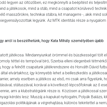
kodó legyen az öltözőben, ez megkönnyíti a beépítést és teljesí
ind a játékosok, mind a stáb, mind a csapatot körülvevő technik
 élő masszőrökre, technikai stábra, kit managerre -, akik mind so
s kiegyensúlyozottak legyünk. Az MTK identitás része a nyugalom
y arról is beszélhetünk, hogy Kata Mihály személyében újabb
tott játékosa. Mindannyiunkat örömmel és büszkességel tölt el
omoly téttel és tempóval bíró, Szerbia elleni idegenbeli tétmérk
, hogy a felnőtt csapatunk játékrendszere és Horváth Dávid futba
 által elvártakhoz, így könnyebb lehet a beilleszkedés a játékosa
rrier, amely esetben a játékos az első, mi csak arra figyelünk, 
litásával, státuszával, korával a következő lépcsőfoknak az ő es
ennie, ami a klubstratégiánk része is. Közösen a játékossal sze
anyagi kérdés lesz. Muszáj a kapukat nyitogatni, Polyák Balázs, k
igazolási politikájának a végrehajtása, különös tekintettel a nem