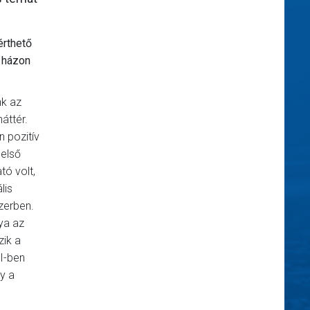
érthető
i házon
nk az
áttér.
n pozitív
 első
tó volt,
lis
zerben.
lya az
zik a
 I-ben
y a