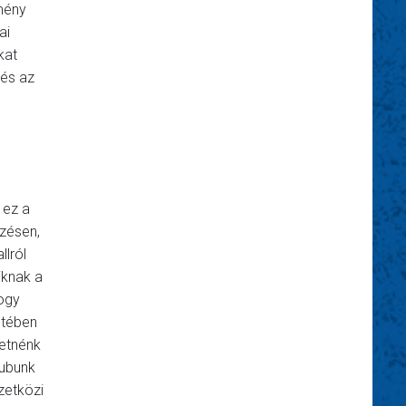
tmény
ai
kat
 és az
 ez a
őzésen,
llról
iknak a
hogy
etében
retnénk
lubunk
zetközi