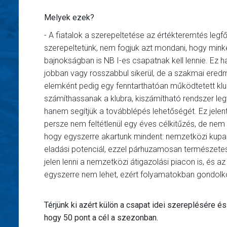
Melyek ezek?
- A fiatalok a szerepeltetése az értékteremtés leg
szerepeltetünk, nem fogjuk azt mondani, hogy mi
bajnokságban is NB I-es csapatnak kell lennie. Ez h
jobban vagy rosszabbul sikerül, de a szakmai ered
elemként pedig egy fenntarthatóan működtetett klubo
számíthassanak a klubra, kiszámítható rendszer le
hanem segítjük a továbblépés lehetőségét. Ez jelenti
persze nem feltétlenül egy éves célkitűzés, de nem i
hogy egyszerre akartunk mindent: nemzetközi kupaszer
eladási potenciál, ezzel párhuzamosan természetes
jelen lenni a nemzetközi átigazolási piacon is, és 
egyszerre nem lehet, ezért folyamatokban gondolkod
Térjünk ki azért külön a csapat idei szereplésére és
hogy 50 pont a cél a szezonban.