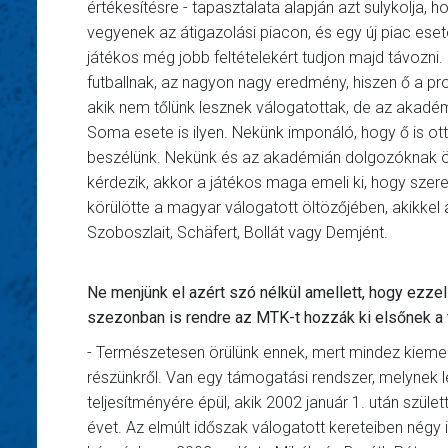
értékesítésre - tapasztalata alapján azt sulykolja
vegyenek az átigazolási piacon, és egy új piac eseté
játékos még jobb feltételekért tudjon majd távozni. 
futballnak, az nagyon nagy eredmény, hiszen ő a pr
akik nem tőlünk lesznek válogatottak, de az akadémi
Soma esete is ilyen. Nekünk imponáló, hogy ő is ott
beszélünk. Nekünk és az akadémián dolgozóknak ö
kérdezik, akkor a játékos maga emeli ki, hogy szer
körülötte a magyar válogatott öltözőjében, akikkel
Szoboszlait, Schäfert, Bollát vagy Demjént.
Ne menjünk el azért szó nélkül amellett, hogy ezzel
szezonban is rendre az MTK-t hozzák ki elsőnek a te
- Természetesen örülünk ennek, mert mindez kiemel
részünkről. Van egy támogatási rendszer, melynek 
teljesítményére épül, akik 2002 január 1. után szüle
évet. Az elmúlt időszak válogatott kereteiben négy 