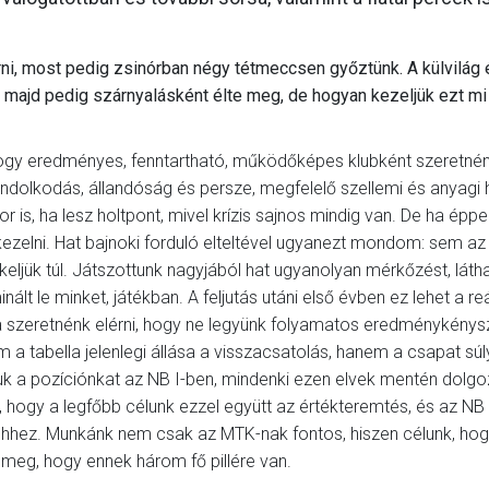
ni, most pedig zsinórban négy tétmeccsen győztünk. A külvilág 
, majd pedig szárnyalásként élte meg, de hogyan kezeljük ezt m
 hogy eredményes, fenntartható, működőképes klubként szeretné
 gondolkodás, állandóság és persze, megfelelő szellemi és anyagi h
 is, ha lesz holtpont, mivel krízis sajnos mindig van. De ha éppe
kezelni. Hat bajnoki forduló elteltével ugyanezt mondom: sem az
ljük túl. Játszottunk nagyjából hat ugyanolyan mérkőzést, látha
lt le minket, játékban. A feljutás utáni első évben ez lehet a reá
da szeretnénk elérni, hogy ne legyünk folyamatos eredménykénys
m a tabella jelenlegi állása a visszacsatolás, hanem a csapat sú
suk a pozíciónkat az NB I-ben, mindenki ezen elvek mentén dolgo
 hogy a legfőbb célunk ezzel együtt az értékteremtés, és az NB
ehhez. Munkánk nem csak az MTK-nak fontos, hiszen célunk, hog
k meg, hogy ennek három fő pillére van.