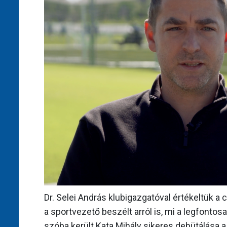
Dr. Selei András klubigazgatóval értékeltük a 
a sportvezető beszélt arról is, mi a legfonto
szóba került Kata Mihály sikeres debütálása a 