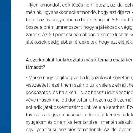
- Ilyen kimondott célkitűzés nem létezik, az idei c
mérünk, ugyanakkor sokatmondó, hogy azt díjazzuk 
tudjuk azt is hogy ebben a bajnokságban 5-6 pont töb
össze a prémiumrendszert, hogy a játékosok végig é
zárnak. Az 50 pont csupán abban a kontextusban ker
játékosok pedig abban érdekeltek, hogy ezt elérjék.
A szurkolókat foglalkoztató másik téma a csatárké
támadót?
- Márkó nagy segítség volt a leigazolását követően,
visszaesett, ezért nem számoltunk vele az elmúlt het
kockázatos, és ha sikerül is, az hosszú időt vesz igé
véve mások mellett döntöttünk, hiszen az ő személ
sokadik játékosként számolunk vele a keretben. Ezé
távozás a legszerencsésebb. A csatárkérdés tudatos 
nyugalom és dinamika fenntartása - mentén alakult 
egy ilyen típusú pozíciós támadónak. Az idei évben