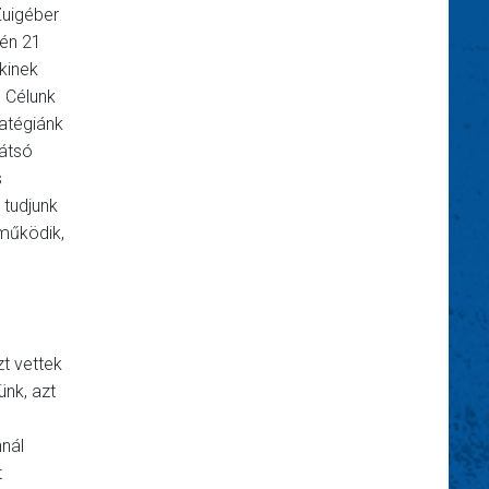
Zuigéber
tén 21
kinek
 Célunk
ratégiánk
hátsó
s
 tudjunk
 működik,
zt vettek
ünk, azt
nnál
t