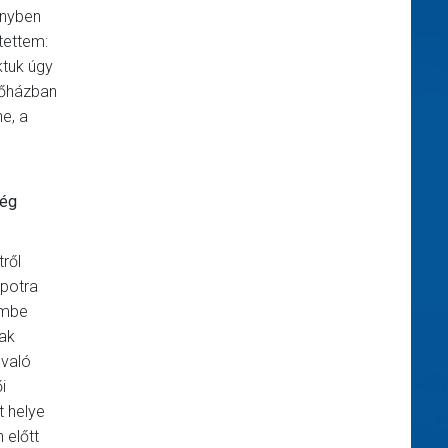
ényben
tettem:
ktuk úgy
sőházban
e, a
még
ről
apotra
lembe
sak
 való
i
t helye
 előtt