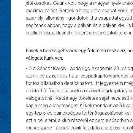
játékosokat. Célunk volt, hogy a magyar nyelv ural
maximalizálást. Remek a hangulat a csapat körül, m
személyi állomány - gondolok itt a csapattal együtt
segítenek abban, hogy a pályán és a pályán kívül i
intelligencia, a klubnál mindent erre próbálok terelni.
Ennek a beszélgetésnek egy felemelő része az, hog
válogatottunk van.
- Ő a Sándor Károly Labdarúgó Akadémia 28. váloga
szám, és az is, hogy fiatal csapatkapitányunk egy k
fontos pillanatban debütálhatott. Itt jegyezném meg
alkotott felfogása hasonló a szövetségi kapitány úr
válogatottnál. Katáé egy tökéletes saját nevelésű ka
kapja meg a lehetőséget. Ki kell mondani: az ő kva
egy top 5-ös bajnokságba történő igazolásnak kell l
ezt a cél elérni, a klub részéről ez nem elsősorban 
menedzsere - akinek egyik feladata a játékos- és át