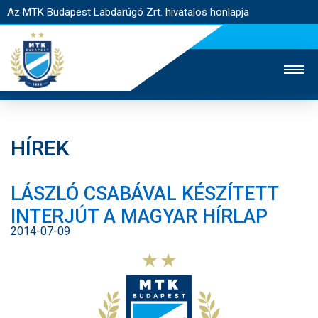
Az MTK Budapest Labdarúgó Zrt. hivatalos honlapja
HÍREK
MTK TV
UTÁNPÓTLÁS
NŐI SZAKÁG
LÁSZLÓ CSABÁVAL KÉSZÍTETT
JEGYÉRTÉKESÍTÉS
WEBSHOP
STADION
INTERJÚT A MAGYAR HÍRLAP
EGYESÜLET
KAPCSOLAT
2014-07-09
NYITÓLAP
HÍREK
CSAPATOK