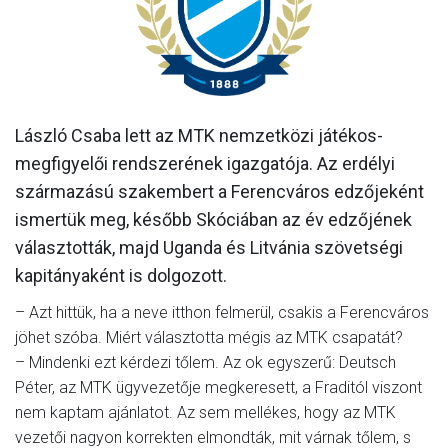
MÉRKŐZÉSEK
KLUB
GALÉRIA
László Csaba lett az MTK nemzetközi játékos-
SZURKOLÓI ÉLMÉNYEK
megfigyelői rendszerének igazgatója. Az erdélyi
AKKREDITÁCIÓ
származású szakembert a Ferencváros edzőjeként
ismertük meg, később Skóciában az év edzőjének
választották, majd Uganda és Litvánia szövetségi
kapitányaként is dolgozott.
– Azt hittük, ha a neve itthon felmerül, csakis a Ferencváros
jöhet szóba. Miért választotta mégis az MTK csapatát?
– Mindenki ezt kérdezi tőlem. Az ok egyszerű: Deutsch
Péter, az MTK ügyvezetője megkeresett, a Fraditól viszont
nem kaptam ajánlatot. Az sem mellékes, hogy az MTK
vezetői nagyon korrekten elmondták, mit várnak tőlem, s