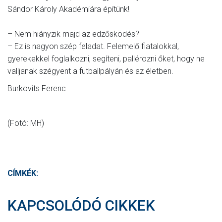
Sándor Károly Akadémiára építünk!
– Nem hiányzik majd az ed­zősködés?
– Ez is nagyon szép feladat. Felemelő fiatalokkal,
gyerekekkel foglalkozni, segíteni, pallérozni őket, hogy ne
valljanak szégyent a futballpályán és az életben.
Burkovits Ferenc
(Fotó: MH)
CÍMKÉK:
KAPCSOLÓDÓ CIKKEK