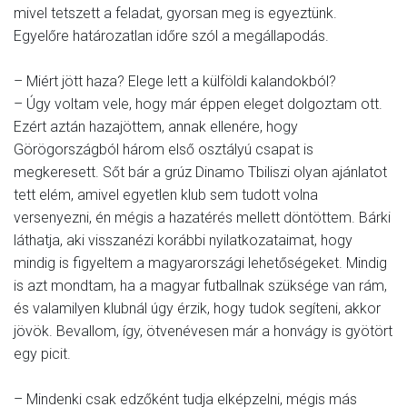
mivel tetszett a feladat, gyorsan meg is egyeztünk.
Egyelőre határozatlan időre szól a megállapodás.
– Miért jött haza? Elege lett a külföldi kalandokból?
– Úgy voltam vele, hogy már éppen eleget dolgoztam ott.
Ezért aztán hazajöttem, annak ellenére, hogy
Görögországból három első osztályú csapat is
megkeresett. Sőt bár a grúz Dinamo Tbiliszi olyan ajánlatot
tett elém, amivel egyetlen klub sem tudott volna
versenyezni, én mégis a hazatérés mellett döntöttem. Bárki
láthatja, aki visszanézi korábbi nyilatkozataimat, hogy
mindig is figyeltem a magyarországi lehetőségeket. Mindig
is azt mondtam, ha a magyar futballnak szüksége van rám,
és valamilyen klubnál úgy érzik, hogy tudok segíteni, akkor
jövök. Bevallom, így, ötvenévesen már a honvágy is gyötört
egy picit.
– Mindenki csak edzőként tudja elképzelni, mégis más