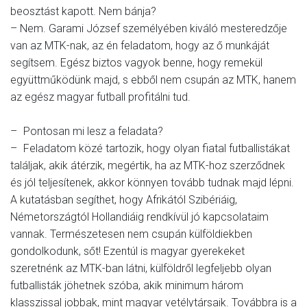
beosztást kapott. Nem bánja?
– Nem. Garami József személyében kiváló mesteredzője
van az MTK-nak, az én feladatom, hogy az ő munkáját
segítsem. Egész biztos vagyok benne, hogy remekül
együttműködünk majd, s ebből nem csupán az MTK, hanem
az egész magyar futball profitálni tud.
– Pontosan mi lesz a feladata?
– Feladatom közé tartozik, hogy olyan fiatal futballistákat
találjak, akik átérzik, megértik, ha az MTK-hoz szerződnek
és jól teljesítenek, akkor könnyen tovább tudnak majd lépni.
A kutatásban segíthet, hogy Afrikától Szibériáig,
Németországtól Hollandiáig rendkívül jó kapcsola­taim
vannak. Természetesen nem csupán külföldiekben
gondolkodunk, sőt! Ezentúl is magyar gyerekeket
szeretnénk az MTK-ban látni, külföldről legfeljebb olyan
futballisták jöhetnek szóba, akik minimum három
klasszissal jobbak, mint magyar vetélytársaik. Továbbra is a