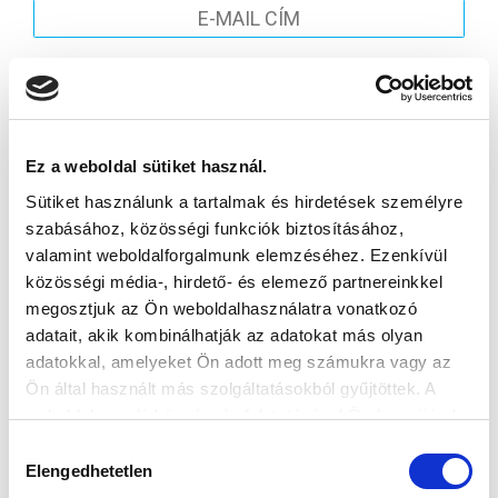
Elfogadom az
Adatvédelmi tájékoztatót
!
FELIRATKOZOM
Ez a weboldal sütiket használ.
SZPONZOROK
Sütiket használunk a tartalmak és hirdetések személyre
szabásához, közösségi funkciók biztosításához,
valamint weboldalforgalmunk elemzéséhez. Ezenkívül
közösségi média-, hirdető- és elemező partnereinkkel
megosztjuk az Ön weboldalhasználatra vonatkozó
adatait, akik kombinálhatják az adatokat más olyan
adatokkal, amelyeket Ön adott meg számukra vagy az
Ön által használt más szolgáltatásokból gyűjtöttek. A
weboldalon való böngészés folytatásával Ön hozzájárul a
sütik használatához.
Hozzájárulás
Elengedhetetlen
kiválasztása