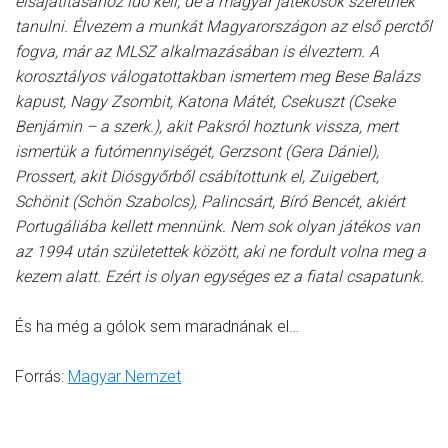
elsajátításához idő kell, de a magyar játékosok szeretnek
tanulni. Élvezem a munkát Magyarországon az első perctől
fogva, már az MLSZ alkalmazásában is élveztem. A
korosztályos válogatottakban ismertem meg Bese Balázs
kapust, Nagy Zsombit, Katona Mátét, Csekuszt (Cseke
Benjámin – a szerk.), akit Paksról hoztunk vissza, mert
ismertük a futómennyiségét, Gerzsont (Gera Dániel),
Prossert, akit Diós­győrből csábítottunk el, Zuigebert,
Schönit (Schön Szabolcs), Palincsárt, Bíró Bencét, akiért
Portugáliába kellett mennünk. Nem sok olyan játékos van
az 1994 után születettek között, aki ne fordult volna meg a
kezem alatt. Ezért is olyan egységes ez a fiatal csapatunk.
És ha még a gólok sem maradnának el…
Forrás:
Magyar Nemzet