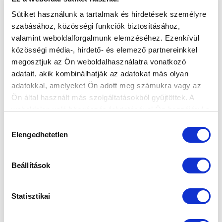
HOGYHA MEGJÖN AZ ELSŐ GYŐZELEM"
Sütiket használunk a tartalmak és hirdetések személyre
(LAPSZEMLE)
szabásához, közösségi funkciók biztosításához,
2026-03-11
valamint weboldalforgalmunk elemzéséhez. Ezenkívül
A Magyar Nemzet kérdezte kapusunkat. Lapszemle.
közösségi média-, hirdető- és elemező partnereinkkel
megosztjuk az Ön weboldalhasználatra vonatkozó
adatait, akik kombinálhatják az adatokat más olyan
adatokkal, amelyeket Ön adott meg számukra vagy az
Ön által használt más szolgáltatásokból gyűjtöttek. A
weboldalon való böngészés folytatásával Ön hozzájárul a
sütik használatához.
Hozzájárulás
Elengedhetetlen
kiválasztása
KÖVETKEZŐ MÉRKŐZÉS
2026-08-07 17:30
Beállítások
ÚJ HIDEGKUTI NÁNDOR STADION
Statisztikai
VS