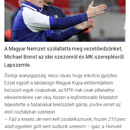
MÉRKŐZÉSEK
KLUB
GALÉRIA
SZURKOLÓI ÉLMÉNYEK
A Magyar Nemzet szólaltatta meg vezetőedzőnket,
AKKREDITÁCIÓ
Michael Borist az idei szezonról és MK-szereplésről.
Lapszemle.
Ősrégi aranyigazság: nincs olyan, hogy erkölcsi győztes.
Ezzel együtt a labdarúgó Magyar Kupa elődöntőjében
búcsúzó egyik csapatnak, az MTK-nak csak pillanatnyi
elkeseredésre van oka, hiszen a legfontosabb feladatot
teljesítette a fiatalokkal teletűzdelt gárda: jövőre ismét az
első osztályban szerepel.
– Fájt a kiesés, de nem kell csodálkoznunk, hiszen 210 perc
alatt egyetlen gólt sem tudtunk szerezni – igaz, a Honvéd