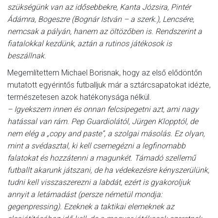
szükségünk van az idősebbekre, Kanta Józsira, Pintér
Ádámra, Bogeszre (Bognár István – a szerk.), Lencsére,
nemcsak a pályán, hanem az öltözőben is. Rendszerint a
fiatalokkal kezdünk, aztán a rutinos játékosok is
beszállnak.
Megemlítettem Michael Borisnak, hogy az első elődöntőn
mutatott egyérintős futballjuk már a sztárcsapatokat idézte,
természetesen azok hatékonysága nélkül.
– Igyekszem innen és onnan felcsipegetni azt, ami nagy
hatással van rám. Pep Guardiolától, Jürgen Klopptól, de
nem elég a „copy and paste”, a szolgai másolás. Ez olyan,
mint a svédasztal, ki kell csemegézni a legfinomabb
falatokat és hozzátenni a magunkét. Támadó szellemű
futballt akarunk játszani, de ha védekezésre kényszerülünk,
tudni kell visszaszerezni a labdát, ezért is gyakoroljuk
annyit a letámadást (persze németül mondja:
gegenpressing). Ezeknek a taktikai elemeknek az