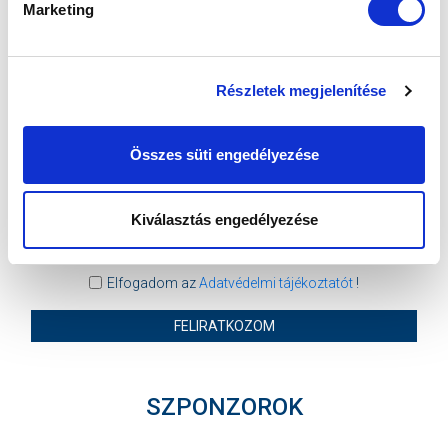
Marketing
MTK BUDAPEST
PUSKÁS AKADÉMIA FC
MTK BUDAPEST HÍRLEVÉL
Részletek megjelenítése
Ne maradjon le egy eseményről sem! Iratkozzon fel ingyenes
hírlevelünkre:
Összes süti engedélyezése
Kiválasztás engedélyezése
Elfogadom az
Adatvédelmi tájékoztatót
!
FELIRATKOZOM
SZPONZOROK