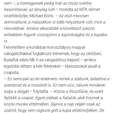
sem –, a tizenegyesek pedig már az orosz rulettre
hasonlítanak, az tényleg lutri
– mondta az MTK német
vezetőedzője, Michael Boris.
– Az első meccsen
domináltunk, a másodikon is több helyzetünk volt, mint a
Honvédnak. Amikor elkezdődik a következő szezon,
erősebben fogunk visszajönni a bajnokságba és a kupába
is.
Felvetettem a korábban korosztályos magyar
válogatottakkal foglalkozó trénernek, hogy az októberi,
Budafok elleni NB II-es rangadóhoz képest – amikor
legutóbb láttam a kék-fehéreket – klasszisokat javult a
csapata.
– Ez nemcsak az én érdemem, remek a stábunk, beleértve a
szertárost és a mosónőt is. Ez nem vicc, nálunk mindenki
tudja a dolgát
– folytatta.
– Közös a filozófiánk, és ezért
fejlődik a csapat. Egyre jobbak a fiatalok, akik hisznek a
közös munka értelmében. Sajnos a nap végén csak az
számít, hogy nem rúgtunk gólt a kupa elődöntőjében. De