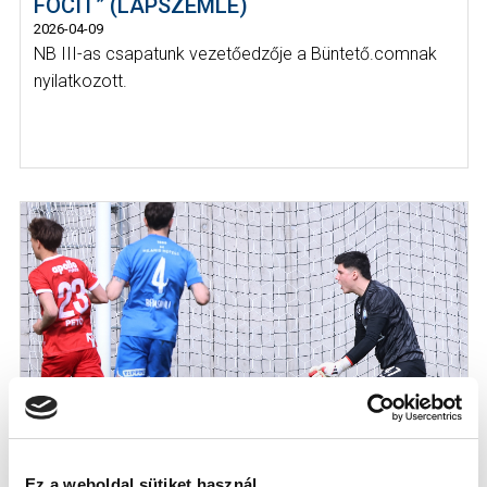
FOCIT” (LAPSZEMLE)
2026-04-09
NB III-as csapatunk vezetőedzője a Büntető.comnak
nyilatkozott.
HEGYI: "EBBŐL ÚGY TUDUNK KIJÖNNI,
Ez a weboldal sütiket használ.