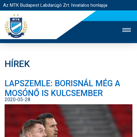
Az MTK Budapest Labdarúgó Zrt. hivatalos honlapja
HÍREK
MTK TV
UTÁNPÓTLÁS
NŐI SZAKÁG
LAPSZEMLE: BORISNÁL MÉG A
JEGYÉRTÉKESÍTÉS
WEBSHOP
STADION
MOSÓNŐ IS KULCSEMBER
EGYESÜLET
KAPCSOLAT
2020-05-28
NYITÓLAP
HÍREK
CSAPATOK