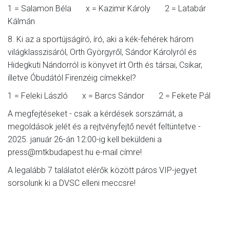
1 = Salamon Béla x = Kazimir Károly 2 = Latabár
Kálmán
8. Ki az a sportújságíró, író, aki a kék-fehérek három
világklasszisáról, Orth Györgyről, Sándor Károlyról és
Hidegkuti Nándorról is könyvet írt Orth és társai, Csikar,
illetve Óbudától Firenzéig címekkel?
1 = Feleki László x = Barcs Sándor 2 = Fekete Pál
A megfejtéseket - csak a kérdések sorszámát, a
megoldások jelét és a rejtvényfejtő nevét feltüntetve -
2025. január 26-án 12:00-ig kell beküldeni a
press@mtkbudapest.hu e-mail címre!
A legalább 7 találatot elérők között páros VIP-jegyet
sorsolunk ki a DVSC elleni meccsre!