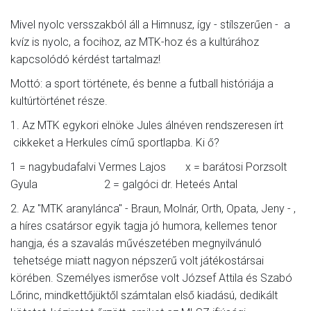
Mivel nyolc versszakból áll a Himnusz, így - stílszerűen - a
kvíz is nyolc, a focihoz, az MTK-hoz és a kultúrához
kapcsolódó kérdést tartalmaz!
Mottó: a sport története, és benne a futball históriája a
kultúrtörténet része.
1. Az MTK egykori elnöke Jules álnéven rendszeresen írt
cikkeket a Herkules című sportlapba. Ki ő?
1 = nagybudafalvi Vermes Lajos x = barátosi Porzsolt
Gyula 2 = galgóci dr. Heteés Antal
2. Az "MTK aranylánca" - Braun, Molnár, Orth, Opata, Jeny - ,
a híres csatársor egyik tagja jó humora, kellemes tenor
hangja, és a szavalás művészetében megnyilvánuló
tehetsége miatt nagyon népszerű volt játékostársai
körében. Személyes ismerőse volt József Attila és Szabó
Lőrinc, mindkettőjüktől számtalan első kiadású, dedikált