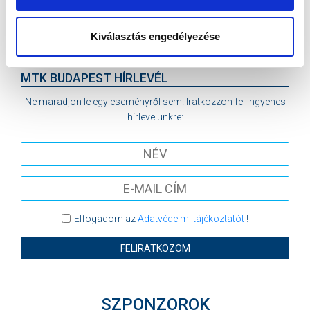
VS
Kiválasztás engedélyezése
MTK BUDAPEST II
SZEKSZÁRDI UFC
MTK BUDAPEST HÍRLEVÉL
Ne maradjon le egy eseményről sem! Iratkozzon fel ingyenes
hírlevelünkre:
Elfogadom az
Adatvédelmi tájékoztatót
!
FELIRATKOZOM
SZPONZOROK