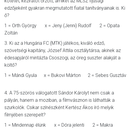
kötetet, kéziratot őrzött, amiket az MLSZ ifjúsági
edzőjeként gyakran megmutatott fiatal tanítványainak is. Ki
ő?
1 = Orth György x = Jeny (Jenni) Rudolf 2 = Opata
Zoltán
3. Ki az a Hungária FC (MTK) játékos, kiváló edző,
szövetségi kapitány, József Attila osztálytársa, akinek az
édesapjáról mintázta Csoszogi, az öreg suszter alakját a
költő?
1 = Mándi Gyula x = Bukovi Márton 2 = Sebes Gusztáv
4. A 75-szörös válogatott Sándor Károlyt nem csak a
pályán, hanem a moziban, a filmvásznon is láthatták a
szurkolók. Csikar színészként Kertész Ákos író melyik
filmjében szerepelt?
1 = Mindennap élünk x = Dóra jelenti 2 = Makra