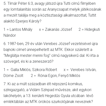
5. Tímár Péter 6:3, avagy játszd újra Tutti című filmjében
egy lomtalanítás során az Aranycsapat melyik játékosának
a mezét találja meg a köztisztasági alkalmazottat, Tuttit
alakító Eperjes Károly?
1 = Lantos Mihály x = Zakariás József 2 = Hidegkuti
Nándor
6. 1987-ben, 29 év után Verebes József vezetésével újra
bajnoki címet ünnepelhetett az MTK. Ekkor született a
"Meglátja mester menni fog" című nagysikerű dal. Ki írta a
szöveget, és ki a zeneszerző?
1 = Galla Miklós, Szikora Róbert x = Verebes István,
Döme Zsolt 2 = Rónai Egon, Fenyő Miklós
7. Ki az a múlt században élt népszerű komikus,
színigazgató, a Vidám Színpad művésze, akit egykori
lakóhelyén, a 13. kerületi Hegedűs Gyula utcában lévő
emléktáblán az MTK örökös szurkolójának neveznek?