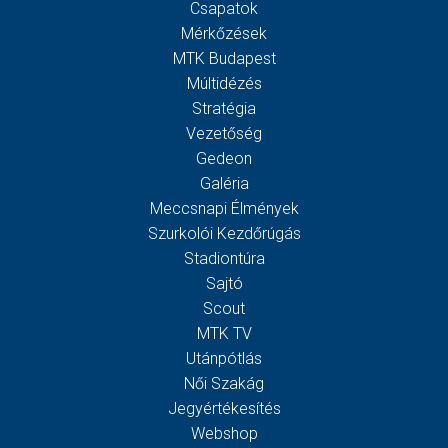
Csapatok
Mérkőzések
MTK Budapest
Múltidézés
Stratégia
Vezetőség
Gedeon
Galéria
Meccsnapi Élmények
Szurkolói Kezdőrúgás
Stadiontúra
Sajtó
Scout
MTK TV
Utánpótlás
Női Szakág
Jegyértékesítés
Webshop