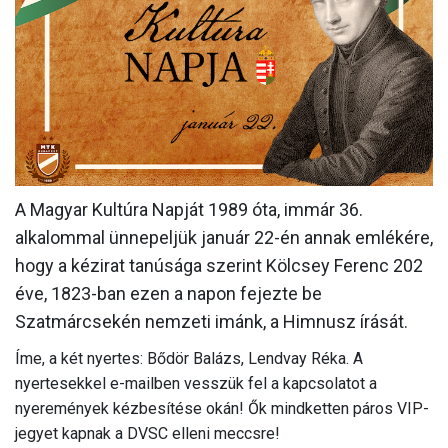
MÉRKŐZÉSEK
KLUB
GALÉRIA
SZURKOLÓI ÉLMÉNYEK
AKKREDITÁCIÓ
A Magyar Kultúra Napját 1989 óta, immár 36.
alkalommal ünnepeljük január 22-én annak emlékére,
hogy a kézirat tanúsága szerint Kölcsey Ferenc 202
éve, 1823-ban ezen a napon fejezte be
Szatmárcsekén nemzeti imánk, a Himnusz írását.
Íme, a két nyertes: Bődör Balázs, Lendvay Réka. A
nyertesekkel e-mailben vesszük fel a kapcsolatot a
nyeremények kézbesítése okán! Ők mindketten páros VIP-
jegyet kapnak a DVSC elleni meccsre!