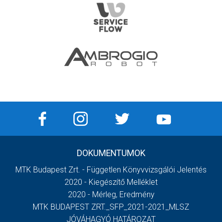
DOKUMENTUMOK
MTK Budapest Zrt. - Független Könyvvizsgálói Jelentés
2020 - Kiegészítő Melléklet
2020 - Mérleg, Eredmény
MTK BUDAPEST ZRT._SFP_2021-2021_MLSZ
JÓVÁHAGYÓ HATÁROZAT