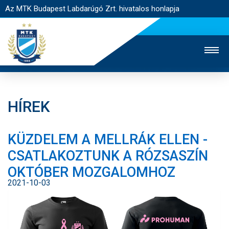
Az MTK Budapest Labdarúgó Zrt. hivatalos honlapja
HÍREK
MTK TV
UTÁNPÓTLÁS
NŐI SZAKÁG
KÜZDELEM A MELLRÁK ELLEN -
JEGYÉRTÉKESÍTÉS
WEBSHOP
STADION
CSATLAKOZTUNK A RÓZSASZÍN
EGYESÜLET
KAPCSOLAT
OKTÓBER MOZGALOMHOZ
2021-10-03
NYITÓLAP
HÍREK
CSAPATOK