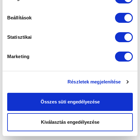
Ne maradjon le egy eseményről sem! Iratkozzon fel ingyenes
hírlevelünkre:
Beállítások
Statisztikai
Elfogadom az
Adatvédelmi tájékoztatót
!
Marketing
FELIRATKOZOM
Részletek megjelenítése
SZPONZOROK
Összes süti engedélyezése
Kiválasztás engedélyezése