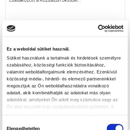
csatlakozott a Rózsaszín október...
Ez a weboldal sütiket használ.
KÖVETKEZŐ MÉRKŐZÉS
Sütiket használunk a tartalmak és hirdetések személyre
2026-08-07 17:30
szabásához, közösségi funkciók biztosításához,
ÚJ HIDEGKUTI NÁNDOR STADION
valamint weboldalforgalmunk elemzéséhez. Ezenkívül
közösségi média-, hirdető- és elemező partnereinkkel
megosztjuk az Ön weboldalhasználatra vonatkozó
VS
adatait, akik kombinálhatják az adatokat más olyan
adatokkal, amelyeket Ön adott meg számukra vagy az
Ön által használt más szolgáltatásokból gyűjtöttek. A
MTK BUDAPEST
PUSKÁS AKADÉMIA FC
weboldalon való böngészés folytatásával Ön hozzájárul a
sütik használatához.
MTK BUDAPEST HÍRLEVÉL
Hozzájárulás
Elengedhetetlen
kiválasztása