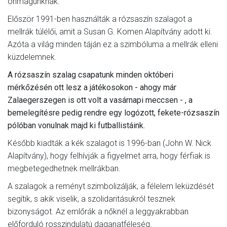
önmagunknak.
Először 1991-ben használták a rózsaszín szalagot a
mellrák túlélői, amit a Susan G. Komen Alapítvány adott ki.
Azóta a világ minden táján ez a szimbóluma a mellrák elleni
küzdelemnek.
A rózsaszín szalag csapatunk minden októberi
mérkőzésén ott lesz a játékosokon - ahogy már
Zalaegerszegen is ott volt a vasárnapi meccsen - , a
bemelegítésre pedig rendre egy logózott, fekete-rózsaszín
pólóban vonulnak majd ki futballistáink.
Később kiadták a kék szalagot is 1996-ban (John W. Nick
Alapítvány), hogy felhívják a figyelmet arra, hogy férfiak is
megbetegedhetnek mellrákban.
A szalagok a reményt szimbolizálják, a félelem leküzdését
segítik, s akik viselik, a szolidaritásukról tesznek
bizonyságot. Az emlőrák a nőknél a leggyakrabban
előforduló rosszindulatú daganatféleség.