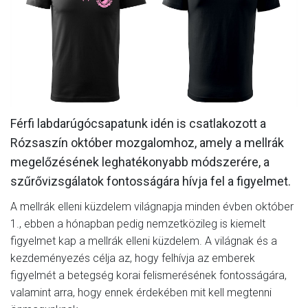
MÉRKŐZÉSEK
KLUB
GALÉRIA
SZURKOLÓI ÉLMÉNYEK
Férfi labdarúgócsapatunk idén is csatlakozott a
AKKREDITÁCIÓ
Rózsaszín október mozgalomhoz, amely a mellrák
megelőzésének leghatékonyabb módszerére, a
szűrővizsgálatok fontosságára hívja fel a figyelmet.
A mellrák elleni küzdelem világnapja minden évben október
1., ebben a hónapban pedig nemzetközileg is kiemelt
figyelmet kap a mellrák elleni küzdelem. A világnak és a
kezdeményezés célja az, hogy felhívja az emberek
figyelmét a betegség korai felismerésének fontosságára,
valamint arra, hogy ennek érdekében mit kell megtenni