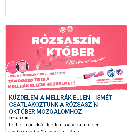
KÜZDELEM A MELLRÁK ELLEN - ISMÉT
CSATLAKOZTUNK A RÓZSASZÍN
OKTÓBER MOZGALOMHOZ
2024-09-30
Férfi és női felnőtt labdarúgócsapatunk idén is