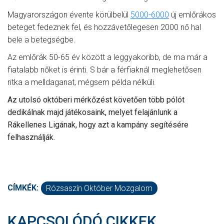
Magyarországon évente körülbelül
5000-6000
új emlőrákos
beteget fedeznek fel, és hozzávetőlegesen 2000 nő hal
bele a betegségbe.
Az emlőrák 50-65 év között a leggyakoribb, de ma már a
fiatalabb nőket is érinti. S bár a férfiaknál meglehetősen
ritka a melldaganat, mégsem példa nélküli.
Az utolsó októberi mérkőzést követően több pólót
dedikálnak majd játékosaink, melyet felajánlunk a
Rákellenes Ligának, hogy azt a kampány segítésére
felhasználják.
CÍMKÉK:
Rózsaszín Október Mozgalom
KAPCSOLÓDÓ CIKKEK