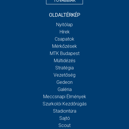
TOVÁBBIAK
OLDALTÉRKÉP
Nyitólap
Hírek
Csapatok
Mérkőzések
MTK Budapest
Múltidézés
Stratégia
Vezetőség
Gedeon
Galéria
Meccsnapi Élmények
Szurkolói Kezdőrúgás
Stadiontúra
Sajtó
Scout