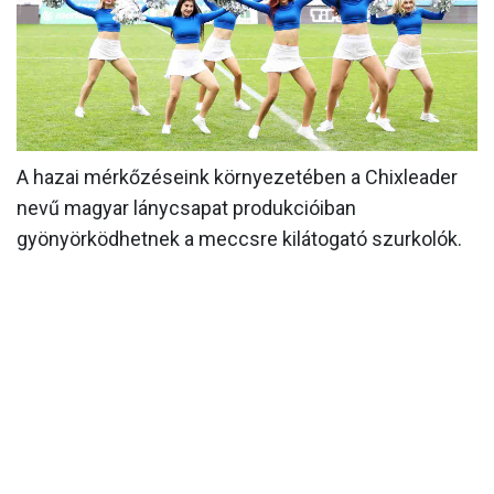
MÉRKŐZÉSEK
KLUB
GALÉRIA
SZURKOLÓI ÉLMÉNYEK
A hazai mérkőzéseink környezetében a Chixleader
nevű magyar lánycsapat produkcióiban
AKKREDITÁCIÓ
gyönyörködhetnek a meccsre kilátogató szurkolók.