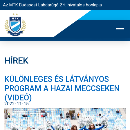
Az MTK Budapest Labdarúgó Zrt. hivatalos honlapja
HÍREK
MTK TV
UTÁNPÓTLÁS
NŐI SZAKÁG
KÜLÖNLEGES ÉS LÁTVÁNYOS
JEGYÉRTÉKESÍTÉS
WEBSHOP
STADION
PROGRAM A HAZAI MECCSEKEN
EGYESÜLET
KAPCSOLAT
(VIDEÓ)
2022-11-15
NYITÓLAP
HÍREK
CSAPATOK