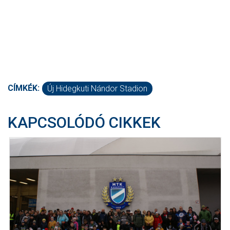
CÍMKÉK:
Új Hidegkuti Nándor Stadion
KAPCSOLÓDÓ CIKKEK