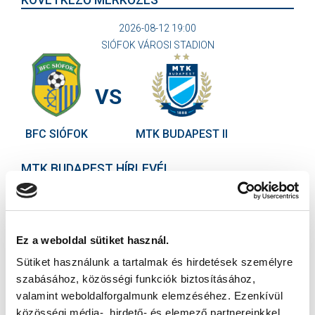
KÖVETKEZŐ MÉRKŐZÉS
2026-08-12 19:00
SIÓFOK VÁROSI STADION
VS
BFC SIÓFOK
MTK BUDAPEST II
MTK BUDAPEST HÍRLEVÉL
Ne maradjon le egy eseményről sem! Iratkozzon fel ingyenes
hírlevelünkre:
Ez a weboldal sütiket használ.
Sütiket használunk a tartalmak és hirdetések személyre
szabásához, közösségi funkciók biztosításához,
valamint weboldalforgalmunk elemzéséhez. Ezenkívül
Elfogadom az
Adatvédelmi tájékoztatót
!
közösségi média-, hirdető- és elemező partnereinkkel