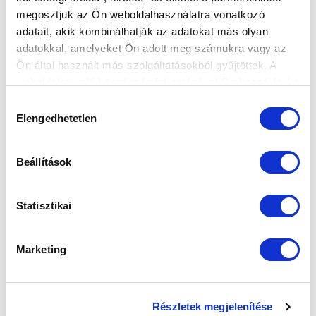
megosztjuk az Ön weboldalhasználatra vonatkozó
FELIRATKOZOM
adatait, akik kombinálhatják az adatokat más olyan
adatokkal, amelyeket Ön adott meg számukra vagy az
Ön által használt más szolgáltatásokból gyűjtöttek. A
SZPONZOROK
weboldalon való böngészés folytatásával Ön hozzájárul a
sütik használatához.
Hozzájárulás
Elengedhetetlen
kiválasztása
Beállítások
Statisztikai
Marketing
Részletek megjelenítése