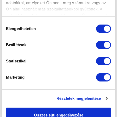
adatokkal, amelyeket Ön adott meg számukra vagy az
VS
Ön által használt más szolgáltatásokból gyűjtöttek. A
weboldalon való böngészés folytatásával Ön hozzájárul a
MTK BUDAPEST II
SZEKSZÁRDI UFC
sütik használatához.
Hozzájárulás
Elengedhetetlen
kiválasztása
MTK BUDAPEST HÍRLEVÉL
Ne maradjon le egy eseményről sem! Iratkozzon fel ingyenes
Beállítások
hírlevelünkre:
Statisztikai
Marketing
Elfogadom az
Adatvédelmi tájékoztatót
!
FELIRATKOZOM
Részletek megjelenítése
Összes süti engedélyezése