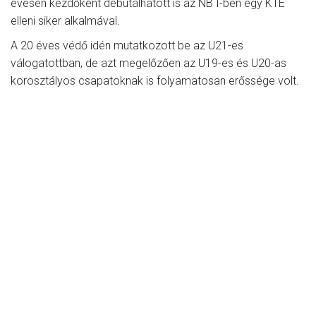
évesen kezdőként debütálhatott is az NB I-ben egy KTE
elleni siker alkalmával.
A 20 éves védő idén mutatkozott be az U21-es
válogatottban, de azt megelőzően az U19-es és U20-as
korosztályos csapatoknak is folyamatosan erőssége volt.