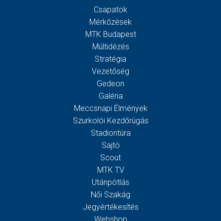
Csapatok
Mérkőzések
MTK Budapest
Múltidézés
Stratégia
Vezetőség
Gedeon
Galéria
Meccsnapi Élmények
Szurkolói Kezdőrúgás
Stadiontúra
Sajtó
Scout
MTK TV
Utánpótlás
Női Szakág
Jegyértékesítés
Webshop