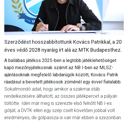
MÉRKŐZÉSEK
KLUB
GALÉRIA
Szerződést hosszabbítottunk Kovács Patrikkal, a 20
SZURKOLÓI ÉLMÉNYEK
éves védő 2028 nyaráig írt alá az MTK Budapesthez.
AKKREDITÁCIÓ
A ballábas játékos 2025-ben a legtöbb játéklehetőséget
kapó mezőnyjátékosnak számít az NB I-ben az MLSZ-
ajánlásoknak megfelelő labdarúgók között, Kovács Patrik
ráadásul a bevetett játékosok zöménél egy évvel fiatalabb.
Sokatmondó adat, hogy amikor a szakmai stáb
rendelkezésére állhatott, az összes játékpercet a pályán
töltötte. Idén már meg is szerezte első felnőtt NB I-es
gólját, a DVTK ellen egy szép cselt követően jobbal volt
eredményes, de gólpassza is van már ebben a szezonban.