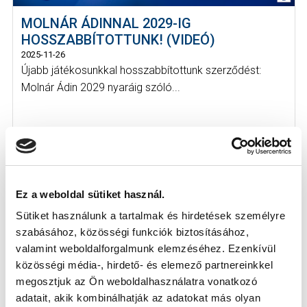
MOLNÁR ÁDINNAL 2029-IG
HOSSZABBÍTOTTUNK! (VIDEÓ)
2025-11-26
Újabb játékosunkkal hosszabbítottunk szerződést:
Molnár Ádin 2029 nyaráig szóló...
Ez a weboldal sütiket használ.
Sütiket használunk a tartalmak és hirdetések személyre
KÖVETKEZŐ MÉRKŐZÉS
szabásához, közösségi funkciók biztosításához,
valamint weboldalforgalmunk elemzéséhez. Ezenkívül
2026-08-09 17:30
közösségi média-, hirdető- és elemező partnereinkkel
SÁNDOR KÁROLY LABDARÚGÓ AKADÉMIA
megosztjuk az Ön weboldalhasználatra vonatkozó
adatait, akik kombinálhatják az adatokat más olyan