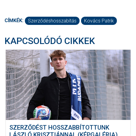
CÍMKÉK:
Szerződéshosszabítás
Kovács Patrik
KAPCSOLÓDÓ CIKKEK
SZERZŐDÉST HOSSZABBÍTOTTUNK
LÁSZLÓ KRISZTIÁNNAL (KÉPGALÉRIA)