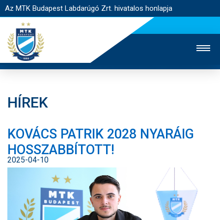
Az MTK Budapest Labdarúgó Zrt. hivatalos honlapja
HÍREK
MTK TV
UTÁNPÓTLÁS
NŐI SZAKÁG
KOVÁCS PATRIK 2028 NYARÁIG
JEGYÉRTÉKESÍTÉS
WEBSHOP
STADION
HOSSZABBÍTOTT!
EGYESÜLET
KAPCSOLAT
2025-04-10
NYITÓLAP
HÍREK
CSAPATOK