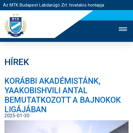
Az MTK Budapest Labdarúgó Zrt. hivatalos honlapja
HÍREK
MTK TV
UTÁNPÓTLÁS
NŐI SZAKÁG
KORÁBBI AKADÉMISTÁNK,
JEGYÉRTÉKESÍTÉS
WEBSHOP
STADION
YAAKOBISHVILI ANTAL
EGYESÜLET
KAPCSOLAT
BEMUTATKOZOTT A BAJNOKOK
LIGÁJÁBAN
NYITÓLAP
2025-01-30
HÍREK
CSAPATOK