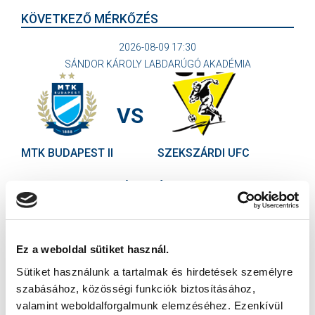
KÖVETKEZŐ MÉRKŐZÉS
2026-08-09 17:30
SÁNDOR KÁROLY LABDARÚGÓ AKADÉMIA
VS
MTK BUDAPEST II
SZEKSZÁRDI UFC
MTK BUDAPEST HÍRLEVÉL
Ne maradjon le egy eseményről sem! Iratkozzon fel ingyenes
hírlevelünkre:
Ez a weboldal sütiket használ.
Sütiket használunk a tartalmak és hirdetések személyre
szabásához, közösségi funkciók biztosításához,
valamint weboldalforgalmunk elemzéséhez. Ezenkívül