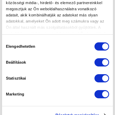
közösségi média-, hirdető- és elemező partnereinkkel
Elfogadom az
Adatvédelmi tájékoztatót
!
megosztjuk az Ön weboldalhasználatra vonatkozó
adatait, akik kombinálhatják az adatokat más olyan
FELIRATKOZOM
adatokkal, amelyeket Ön adott meg számukra vagy az
Ön által használt más szolgáltatásokból gyűjtöttek. A
weboldalon való böngészés folytatásával Ön hozzájárul a
SZPONZOROK
sütik használatához.
Hozzájárulás
Elengedhetetlen
kiválasztása
Beállítások
Statisztikai
Marketing