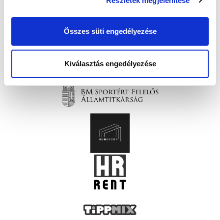
Részletek megjelenítése
Összes süti engedélyezése
Kiválasztás engedélyezése