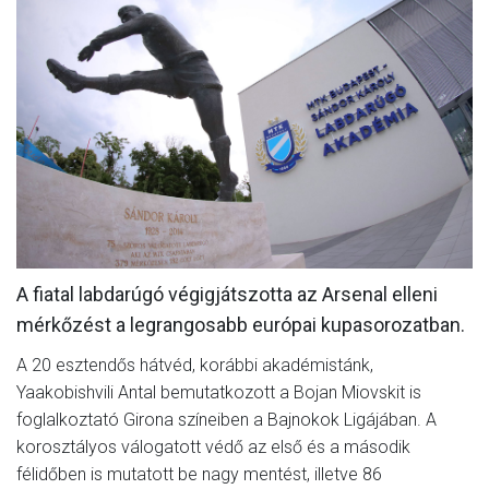
MÉRKŐZÉSEK
KLUB
GALÉRIA
SZURKOLÓI ÉLMÉNYEK
AKKREDITÁCIÓ
A fiatal labdarúgó végigjátszotta az Arsenal elleni
mérkőzést a legrangosabb európai kupasorozatban.
A 20 esztendős hátvéd, korábbi akadémistánk,
Yaakobishvili Antal bemutatkozott a Bojan Miovskit is
foglalkoztató Girona színeiben a Bajnokok Ligájában. A
korosztályos válogatott védő az első és a második
félidőben is mutatott be nagy mentést, illetve 86