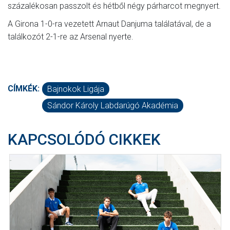
százalékosan passzolt és hétből négy párharcot megnyert.
A Girona 1-0-ra vezetett Arnaut Danjuma találatával, de a
találkozót 2-1-re az Arsenal nyerte.
CÍMKÉK:
Bajnokok Ligája
Sándor Károly Labdarúgó Akadémia
KAPCSOLÓDÓ CIKKEK