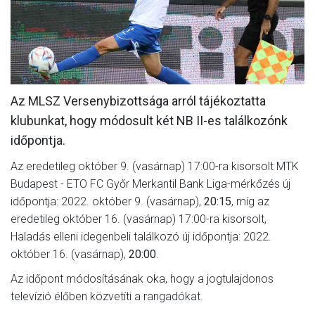
MÉRKŐZÉSEK
KLUB
GALÉRIA
Az MLSZ Versenybizottsága arról tájékoztatta
SZURKOLÓI ÉLMÉNYEK
klubunkat, hogy módosult két NB II-es találkozónk
AKKREDITÁCIÓ
időpontja.
Az eredetileg október 9. (vasárnap) 17:00-ra kisorsolt MTK
Budapest - ETO FC Győr Merkantil Bank Liga-mérkőzés új
időpontja: 2022. október 9. (vasárnap),
20:15
, míg az
eredetileg október 16. (vasárnap) 17:00-ra kisorsolt,
Haladás elleni idegenbeli találkozó új időpontja: 2022.
október 16. (vasárnap),
20:00
.
Az időpont módosításának oka, hogy a jogtulajdonos
televízió élőben közvetíti a rangadókat.