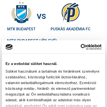
VS
MTK BUDAPEST
PUSKÁS AKADÉMIA FC
MTK BUDAPEST HÍRLEVÉL
Ne maradjon le egy eseményről sem! Iratkozzon fel ingyenes
hírlevelünkre:
Ez a weboldal sütiket használ.
Sütiket használunk a tartalmak és hirdetések személyre
szabásához, közösségi funkciók biztosításához,
valamint weboldalforgalmunk elemzéséhez. Ezenkívül
közösségi média-, hirdető- és elemező partnereinkkel
Elfogadom az
Adatvédelmi tájékoztatót
!
megosztjuk az Ön weboldalhasználatra vonatkozó
FELIRATKOZOM
adatait, akik kombinálhatják az adatokat más olyan
adatokkal, amelyeket Ön adott meg számukra vagy az