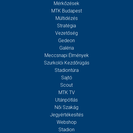
Mérkőzések
MTK Budapest
Múltidézés
Stratégia
Vezetőség
Gedeon
Galéria
Meccsnapi Élmények
Szurkolói Kezdőrúgás
Stadiontúra
Sajtó
Scout
MTK TV
Utánpótlás
Női Szakág
Jegyértékesítés
Webshop
Stadion