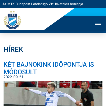
Az MTK Budapest Labdarúgó Zrt. hivatalos honlapja
HÍREK
MTK TV
UTÁNPÓTLÁS
NŐI SZAKÁG
KÉT BAJNOKINK IDŐPONTJA IS
JEGYÉRTÉKESÍTÉS
WEBSHOP
STADION
MÓDOSULT
EGYESÜLET
KAPCSOLAT
2022-09-21
NYITÓLAP
HÍREK
CSAPATOK