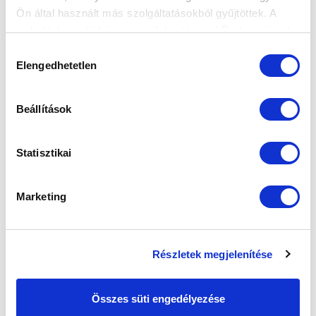
Ön által használt más szolgáltatásokból gyűjtöttek. A
weboldalon való böngészés folytatásával Ön hozzájárul a
SZPONZOROK
sütik használatához.
Hozzájárulás
Elengedhetetlen
kiválasztása
Beállítások
Statisztikai
Marketing
Részletek megjelenítése
Összes süti engedélyezése