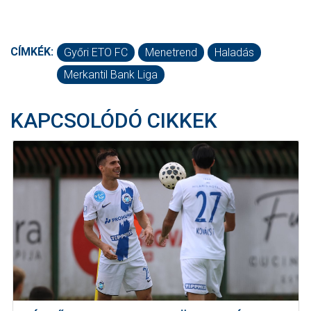
CÍMKÉK:
Győri ETO FC
Menetrend
Haladás
Merkantil Bank Liga
KAPCSOLÓDÓ CIKKEK