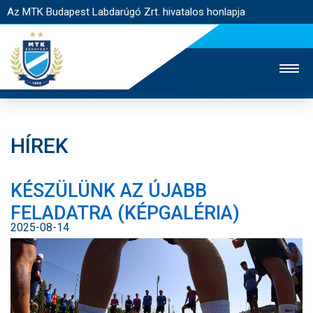
Az MTK Budapest Labdarúgó Zrt. hivatalos honlapja
HÍREK
MTK TV
UTÁNPÓTLÁS
NŐI SZAKÁG
KÉSZÜLÜNK AZ ÚJABB
JEGYÉRTÉKESÍTÉS
WEBSHOP
STADION
FELADATRA (KÉPGALÉRIA)
EGYESÜLET
KAPCSOLAT
2025-08-14
NYITÓLAP
HÍREK
CSAPATOK