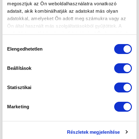
megosztjuk az Ön weboldalhasználatra vonatkozó
FELIRATKOZOM
adatait, akik kombinálhatják az adatokat más olyan
adatokkal, amelyeket Ön adott meg számukra vagy az
Ön által használt más szolgáltatásokból gyűjtöttek. A
SZPONZOROK
weboldalon való böngészés folytatásával Ön hozzájárul a
sütik használatához.
Hozzájárulás
Elengedhetetlen
kiválasztása
Beállítások
Statisztikai
Marketing
Részletek megjelenítése