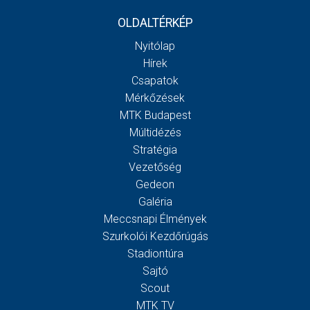
OLDALTÉRKÉP
Nyitólap
Hírek
Csapatok
Mérkőzések
MTK Budapest
Múltidézés
Stratégia
Vezetőség
Gedeon
Galéria
Meccsnapi Élmények
Szurkolói Kezdőrúgás
Stadiontúra
Sajtó
Scout
MTK TV