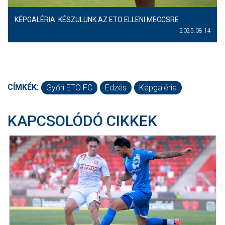
KÉPGALÉRIA: KÉSZÜLÜNK AZ ETO ELLENI MECCSRE
2025.08.14
CÍMKÉK:
Győri ETO FC
Edzés
Képgaléria
KAPCSOLÓDÓ CIKKEK