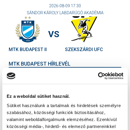
2026-08-09 17:30
SÁNDOR KÁROLY LABDARÚGÓ AKADÉMIA
VS
MTK BUDAPEST II
SZEKSZÁRDI UFC
MTK BUDAPEST HÍRLEVÉL
Ne maradjon le egy eseményről sem! Iratkozzon fel ingyenes
hírlevelünkre:
Ez a weboldal sütiket használ.
Sütiket használunk a tartalmak és hirdetések személyre
szabásához, közösségi funkciók biztosításához,
valamint weboldalforgalmunk elemzéséhez. Ezenkívül
Elfogadom az
Adatvédelmi tájékoztatót
!
közösségi média-, hirdető- és elemező partnereinkkel