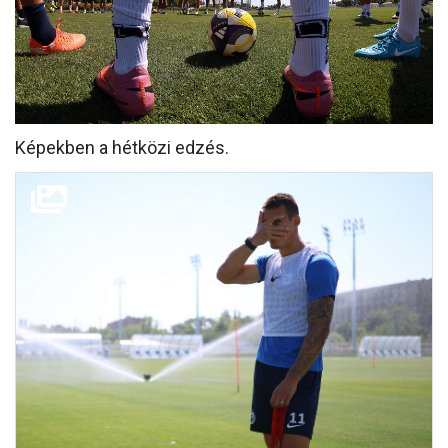
MÉRKŐZÉSEK
KLUB
GALÉRIA
Képekben a hétközi edzés.
SZURKOLÓI ÉLMÉNYEK
AKKREDITÁCIÓ