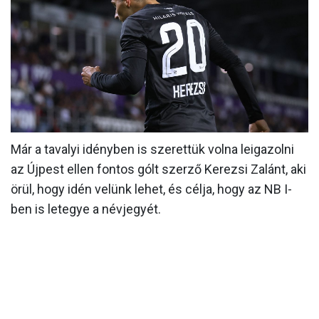
MÉRKŐZÉSEK
KLUB
GALÉRIA
SZURKOLÓI ÉLMÉNYEK
AKKREDITÁCIÓ
Már a tavalyi idényben is szerettük volna leigazolni
az Újpest ellen fontos gólt szerző Kerezsi Zalánt, aki
örül, hogy idén velünk lehet, és célja, hogy az NB I-
ben is letegye a névjegyét.