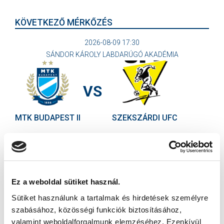
KÖVETKEZŐ MÉRKŐZÉS
2026-08-09 17:30
SÁNDOR KÁROLY LABDARÚGÓ AKADÉMIA
VS
MTK BUDAPEST II
SZEKSZÁRDI UFC
MTK BUDAPEST HÍRLEVÉL
Ne maradjon le egy eseményről sem! Iratkozzon fel ingyenes
hírlevelünkre:
Ez a weboldal sütiket használ.
Sütiket használunk a tartalmak és hirdetések személyre
szabásához, közösségi funkciók biztosításához,
valamint weboldalforgalmunk elemzéséhez. Ezenkívül