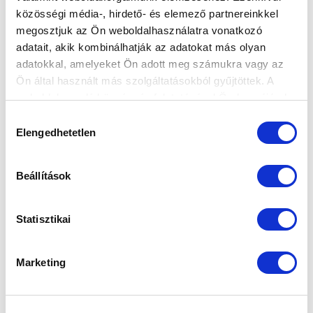
közösségi média-, hirdető- és elemező partnereinkkel
Elfogadom az
Adatvédelmi tájékoztatót
!
megosztjuk az Ön weboldalhasználatra vonatkozó
adatait, akik kombinálhatják az adatokat más olyan
FELIRATKOZOM
adatokkal, amelyeket Ön adott meg számukra vagy az
Ön által használt más szolgáltatásokból gyűjtöttek. A
weboldalon való böngészés folytatásával Ön hozzájárul a
SZPONZOROK
sütik használatához.
Hozzájárulás
Elengedhetetlen
kiválasztása
Beállítások
Statisztikai
Marketing