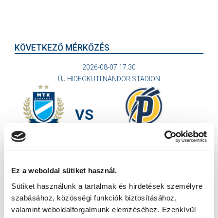
KÖVETKEZŐ MÉRKŐZÉS
2026-08-07 17:30
ÚJ HIDEGKUTI NÁNDOR STADION
VS
MTK BUDAPEST
PUSKÁS AKADÉMIA FC
MTK BUDAPEST HÍRLEVÉL
Ez a weboldal sütiket használ.
Ne maradjon le egy eseményről sem! Iratkozzon fel ingyenes
Sütiket használunk a tartalmak és hirdetések személyre
hírlevelünkre:
szabásához, közösségi funkciók biztosításához,
valamint weboldalforgalmunk elemzéséhez. Ezenkívül