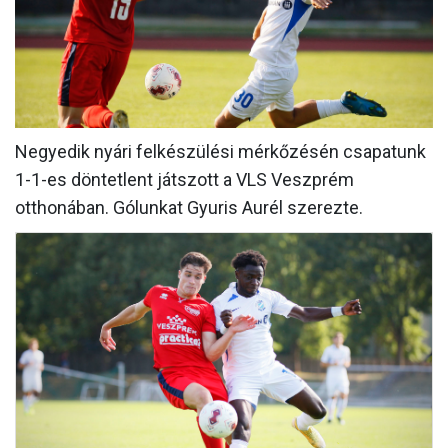
MÉRKŐZÉSEK
KLUB
GALÉRIA
SZURKOLÓI ÉLMÉNYEK
Negyedik nyári felkészülési mérkőzésén csapatunk
1-1-es döntetlent játszott a VLS Veszprém
AKKREDITÁCIÓ
otthonában. Gólunkat Gyuris Aurél szerezte.