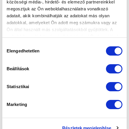
közösségi média-, hirdető- és elemező partnereinkkel
megosztjuk az Ön weboldalhasználatra vonatkozó
adatait, akik kombinálhatják az adatokat más olyan
adatokkal, amelyeket Ön adott meg számukra vagy az
Elfogadom az
Adatvédelmi tájékoztatót
!
Ön által használt más szolgáltatásokból gyűjtöttek. A
weboldalon való böngészés folytatásával Ön hozzájárul a
FELIRATKOZOM
sütik használatához.
Hozzájárulás
Elengedhetetlen
kiválasztása
SZPONZOROK
Beállítások
Statisztikai
Marketing
Részletek megjelenítése