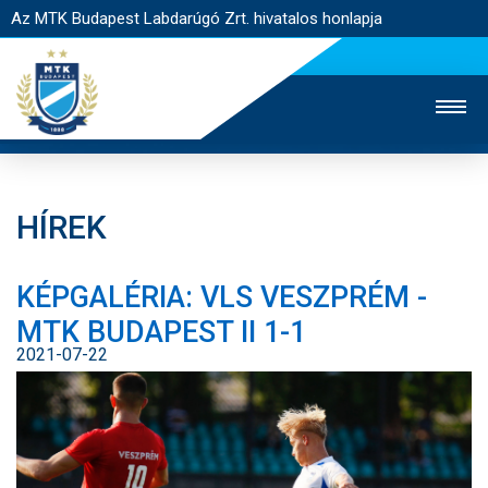
Az MTK Budapest Labdarúgó Zrt. hivatalos honlapja
HÍREK
MTK TV
UTÁNPÓTLÁS
NŐI SZAKÁG
KÉPGALÉRIA: VLS VESZPRÉM -
JEGYÉRTÉKESÍTÉS
WEBSHOP
STADION
MTK BUDAPEST II 1-1
EGYESÜLET
KAPCSOLAT
2021-07-22
NYITÓLAP
HÍREK
CSAPATOK