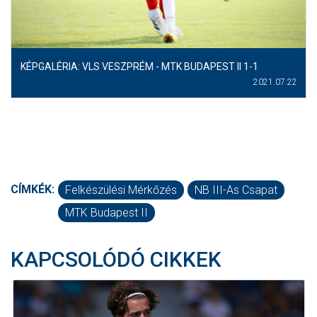
KÉPGALÉRIA: VLS VESZPRÉM - MTK BUDAPEST II 1-1
2021.07.22
CÍMKÉK:
Felkészülési Mérkőzés
NB III-As Csapat
MTK Budapest II
KAPCSOLÓDÓ CIKKEK