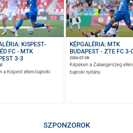
LÉRIA: KISPEST-
KÉPGALÉRIA: MTK
ÉD FC - MTK
BUDAPEST - ZTE FC 3-
PEST 3-3
2026-07-28
Képeken a Zalaegerszeg ellen
02
 a Kispest elleni bajnoki
bajnoki nyitány.
SZPONZOROK