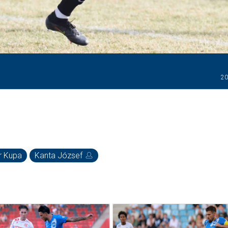
20
 Kupa
Kanta József