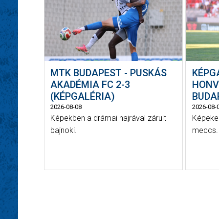
MTK BUDAPEST - PUSKÁS
KÉPGA
AKADÉMIA FC 2-3
HONV
(KÉPGALÉRIA)
BUDA
2026-08-08
2026-08-
Képekben a drámai hajrával zárult
Képeken
bajnoki.
meccs.