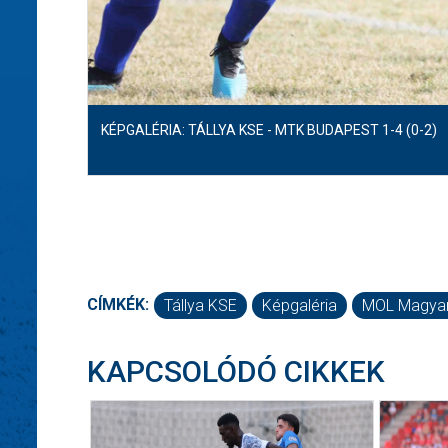
KÉPGALÉRIA: TÁLLYA KSE - MTK BUDAPEST 1-4 (0-2)
CÍMKÉK:
Tállya KSE
Képgaléria
MOL Magyar
KAPCSOLÓDÓ CIKKEK