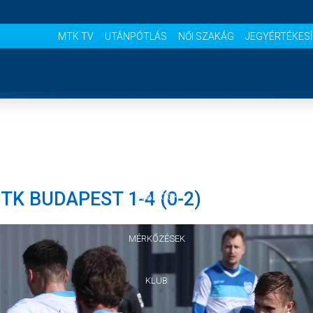
MTK TV
UTÁNPÓTLÁS
NŐI SZAKÁG
JEGYÉRTÉKES
NYITÓLAP
HÍREK
TK BUDAPEST 1-4 (0-2)
CSAPATOK
MÉRKŐZÉSEK
KLUB