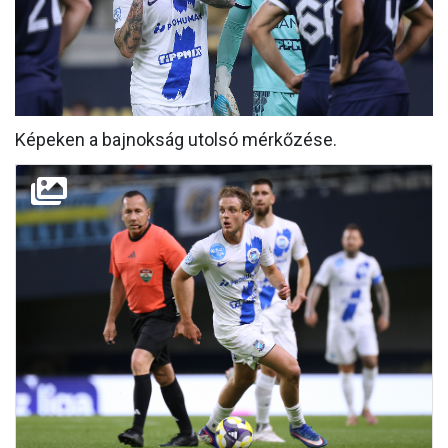
MÉRKŐZÉSEK
KLUB
GALÉRIA
Képeken a bajnokság utolsó mérkőzése.
SZURKOLÓI ÉLMÉNYEK
AKKREDITÁCIÓ