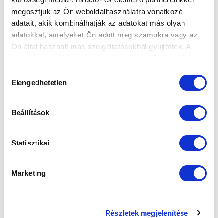
megosztjuk az Ön weboldalhasználatra vonatkozó
FELIRATKOZOM
adatait, akik kombinálhatják az adatokat más olyan
adatokkal, amelyeket Ön adott meg számukra vagy az
Ön által használt más szolgáltatásokból gyűjtöttek. A
SZPONZOROK
weboldalon való böngészés folytatásával Ön hozzájárul a
sütik használatához.
Hozzájárulás
Elengedhetetlen
kiválasztása
Beállítások
Statisztikai
Marketing
Részletek megjelenítése