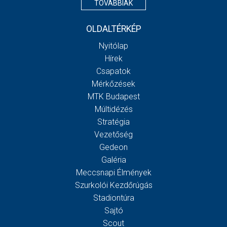
TOVÁBBIAK
OLDALTÉRKÉP
Nyitólap
Hírek
Csapatok
Mérkőzések
MTK Budapest
Múltidézés
Stratégia
Vezetőség
Gedeon
Galéria
Meccsnapi Élmények
Szurkolói Kezdőrúgás
Stadiontúra
Sajtó
Scout