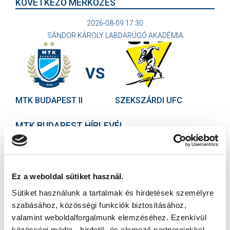
KÖVETKEZŐ MÉRKŐZÉS
2026-08-09 17:30
SÁNDOR KÁROLY LABDARÚGÓ AKADÉMIA
VS
MTK BUDAPEST II
SZEKSZÁRDI UFC
MTK BUDAPEST HÍRLEVÉL
Ne maradjon le egy eseményről sem! Iratkozzon fel ingyenes
hírlevelünkre:
Ez a weboldal sütiket használ.
Sütiket használunk a tartalmak és hirdetések személyre
szabásához, közösségi funkciók biztosításához,
valamint weboldalforgalmunk elemzéséhez. Ezenkívül
közösségi média-, hirdető- és elemező partnereinkkel
Elfogadom az
Adatvédelmi tájékoztatót
!