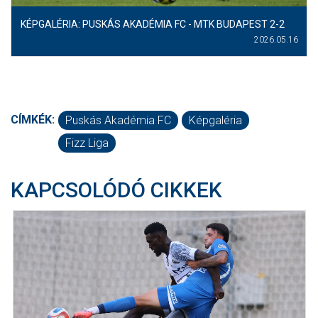
KÉPGALÉRIA: PUSKÁS AKADÉMIA FC - MTK BUDAPEST 2-2
2026.05.16
CÍMKÉK:
Puskás Akadémia FC
Képgaléria
Fizz Liga
KAPCSOLÓDÓ CIKKEK