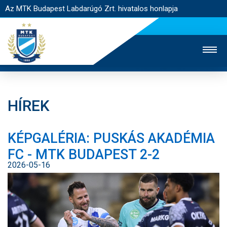
Az MTK Budapest Labdarúgó Zrt. hivatalos honlapja
HÍREK
MTK TV
UTÁNPÓTLÁS
NŐI SZAKÁG
KÉPGALÉRIA: PUSKÁS AKADÉMIA
JEGYÉRTÉKESÍTÉS
WEBSHOP
STADION
FC - MTK BUDAPEST 2-2
EGYESÜLET
KAPCSOLAT
2026-05-16
NYITÓLAP
HÍREK
CSAPATOK