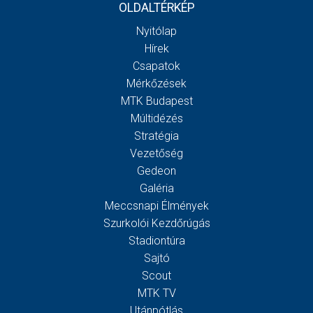
OLDALTÉRKÉP
Nyitólap
Hírek
Csapatok
Mérkőzések
MTK Budapest
Múltidézés
Stratégia
Vezetőség
Gedeon
Galéria
Meccsnapi Élmények
Szurkolói Kezdőrúgás
Stadiontúra
Sajtó
Scout
MTK TV
Utánpótlás