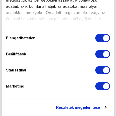
megosztjuk az Ön weboldalhasználatra vonatkozó
adatait, akik kombinálhatják az adatokat más olyan
adatokkal, amelyeket Ön adott meg számukra vagy az
Ön által használt más szolgáltatásokból gyűjtöttek. A
SZPONZOROK
weboldalon való böngészés folytatásával Ön hozzájárul a
sütik használatához.
Hozzájárulás
Elengedhetetlen
kiválasztása
Beállítások
Statisztikai
Marketing
Részletek megjelenítése