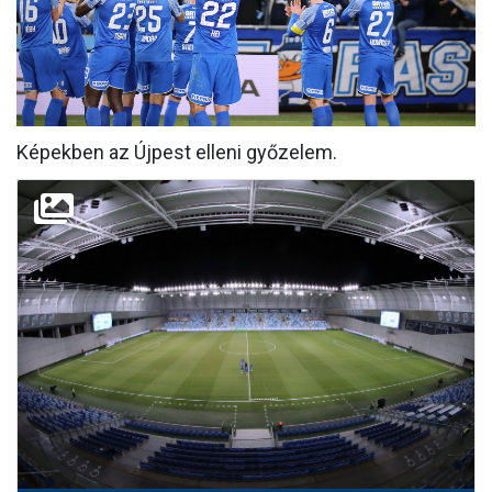
MÉRKŐZÉSEK
KLUB
GALÉRIA
Képekben az Újpest elleni győzelem.
SZURKOLÓI ÉLMÉNYEK
AKKREDITÁCIÓ