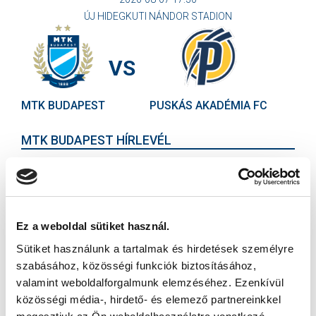
ÚJ HIDEGKUTI NÁNDOR STADION
VS
MTK BUDAPEST
PUSKÁS AKADÉMIA FC
MTK BUDAPEST HÍRLEVÉL
Ne maradjon le egy eseményről sem! Iratkozzon fel ingyenes
hírlevelünkre:
Ez a weboldal sütiket használ.
Sütiket használunk a tartalmak és hirdetések személyre
szabásához, közösségi funkciók biztosításához,
valamint weboldalforgalmunk elemzéséhez. Ezenkívül
Elfogadom az
Adatvédelmi tájékoztatót
!
közösségi média-, hirdető- és elemező partnereinkkel
FELIRATKOZOM