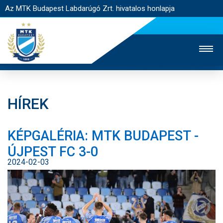
Az MTK Budapest Labdarúgó Zrt. hivatalos honlapja
HÍREK
MTK TV
UTÁNPÓTLÁS
NŐI SZAKÁG
KÉPGALÉRIA: MTK BUDAPEST -
JEGYÉRTÉKESÍTÉS
WEBSHOP
STADION
ÚJPEST FC 3-0
EGYESÜLET
KAPCSOLAT
2024-02-03
NYITÓLAP
HÍREK
CSAPATOK