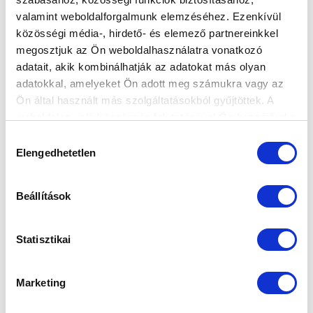
valamint weboldalforgalmunk elemzéséhez. Ezenkívül
közösségi média-, hirdető- és elemező partnereinkkel
megosztjuk az Ön weboldalhasználatra vonatkozó
adatait, akik kombinálhatják az adatokat más olyan
Elfogadom az
Adatvédelmi tájékoztatót
!
adatokkal, amelyeket Ön adott meg számukra vagy az
FELIRATKOZOM
Ön által használt más szolgáltatásokból gyűjtöttek. A
weboldalon való böngészés folytatásával Ön hozzájárul a
sütik használatához.
Hozzájárulás
SZPONZOROK
Elengedhetetlen
kiválasztása
Beállítások
Statisztikai
Marketing