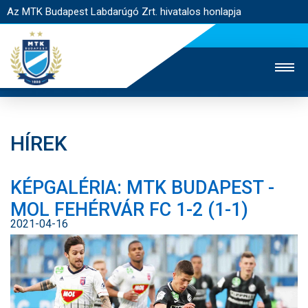
Az MTK Budapest Labdarúgó Zrt. hivatalos honlapja
HÍREK
MTK TV
UTÁNPÓTLÁS
NŐI SZAKÁG
KÉPGALÉRIA: MTK BUDAPEST -
JEGYÉRTÉKESÍTÉS
WEBSHOP
STADION
MOL FEHÉRVÁR FC 1-2 (1-1)
EGYESÜLET
KAPCSOLAT
2021-04-16
NYITÓLAP
HÍREK
CSAPATOK