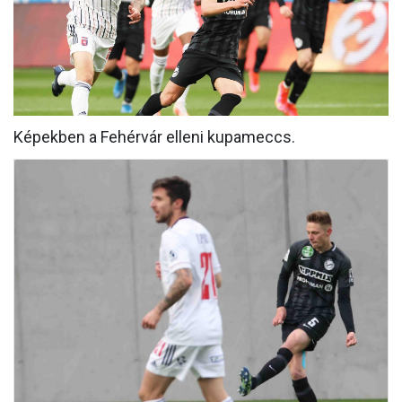
MÉRKŐZÉSEK
KLUB
GALÉRIA
SZURKOLÓI ÉLMÉNYEK
Képekben a Fehérvár elleni kupameccs.
AKKREDITÁCIÓ