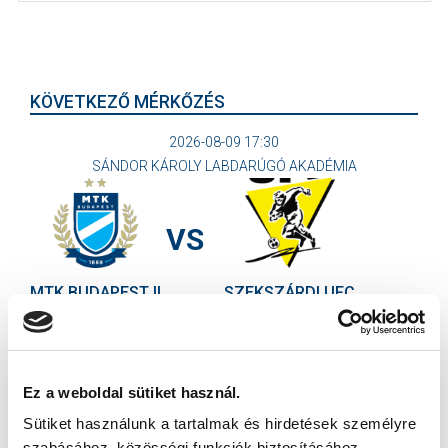
KÖVETKEZŐ MÉRKŐZÉS
2026-08-09 17:30
SÁNDOR KÁROLY LABDARÚGÓ AKADÉMIA
VS
MTK BUDAPEST II
SZEKSZÁRDI UFC
MTK BUDAPEST HÍRLEVÉL
Ne maradjon le egy eseményről sem! Iratkozzon fel ingyenes
Ez a weboldal sütiket használ.
hírlevelünkre:
Sütiket használunk a tartalmak és hirdetések személyre
szabásához, közösségi funkciók biztosításához,