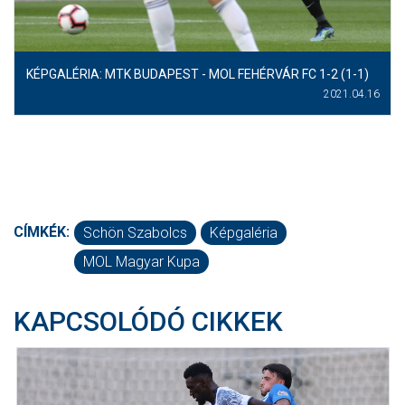
KÉPGALÉRIA: MTK BUDAPEST - MOL FEHÉRVÁR FC 1-2 (1-1)
2021.04.16
CÍMKÉK:
Schön Szabolcs
Képgaléria
MOL Magyar Kupa
KAPCSOLÓDÓ CIKKEK