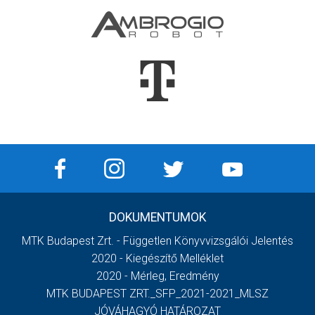
DOKUMENTUMOK
MTK Budapest Zrt. - Független Könyvvizsgálói Jelentés
2020 - Kiegészítő Melléklet
2020 - Mérleg, Eredmény
MTK BUDAPEST ZRT._SFP_2021-2021_MLSZ
JÓVÁHAGYÓ HATÁROZAT