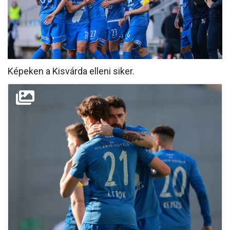
MÉRKŐZÉSEK
KLUB
GALÉRIA
Képeken a Kisvárda elleni siker.
SZURKOLÓI ÉLMÉNYEK
AKKREDITÁCIÓ