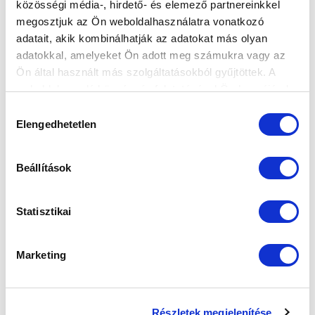
közösségi média-, hirdető- és elemező partnereinkkel
Elfogadom az
Adatvédelmi tájékoztatót
!
megosztjuk az Ön weboldalhasználatra vonatkozó
adatait, akik kombinálhatják az adatokat más olyan
FELIRATKOZOM
adatokkal, amelyeket Ön adott meg számukra vagy az
Ön által használt más szolgáltatásokból gyűjtöttek. A
weboldalon való böngészés folytatásával Ön hozzájárul a
SZPONZOROK
sütik használatához.
Hozzájárulás
Elengedhetetlen
kiválasztása
Beállítások
Statisztikai
Marketing
Részletek megjelenítése