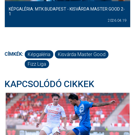
KÉPGALÉRIA: MTK BUDAPEST - KISVÁRDA MASTER GOOD 2-
1
2026.04.19
CÍMKÉK:
Képgaléria
Kisvárda Master Good
Fizz Liga
KAPCSOLÓDÓ CIKKEK