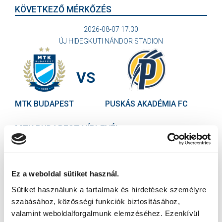
KÖVETKEZŐ MÉRKŐZÉS
2026-08-07 17:30
ÚJ HIDEGKUTI NÁNDOR STADION
VS
MTK BUDAPEST
PUSKÁS AKADÉMIA FC
MTK BUDAPEST HÍRLEVÉL
Ne maradjon le egy eseményről sem! Iratkozzon fel ingyenes
hírlevelünkre:
Ez a weboldal sütiket használ.
Sütiket használunk a tartalmak és hirdetések személyre
szabásához, közösségi funkciók biztosításához,
valamint weboldalforgalmunk elemzéséhez. Ezenkívül