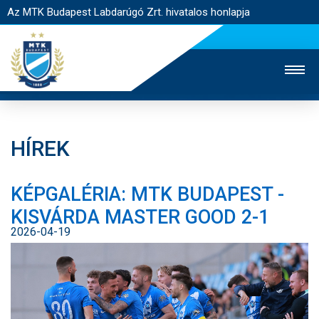
Az MTK Budapest Labdarúgó Zrt. hivatalos honlapja
HÍREK
MTK TV
UTÁNPÓTLÁS
NŐI SZAKÁG
KÉPGALÉRIA: MTK BUDAPEST -
JEGYÉRTÉKESÍTÉS
WEBSHOP
STADION
KISVÁRDA MASTER GOOD 2-1
EGYESÜLET
KAPCSOLAT
2026-04-19
NYITÓLAP
HÍREK
CSAPATOK