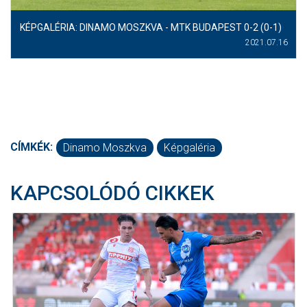
KÉPGALÉRIA: DINAMO MOSZKVA - MTK BUDAPEST 0-2 (0-1)
2021.07.16
CÍMKÉK:
Dinamo Moszkva
Képgaléria
KAPCSOLÓDÓ CIKKEK