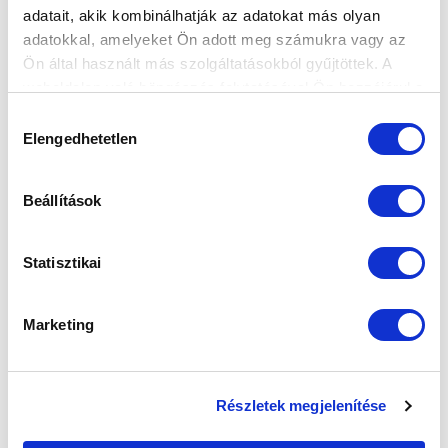
adatait, akik kombinálhatják az adatokat más olyan
Elfogadom az
Adatvédelmi tájékoztatót
!
adatokkal, amelyeket Ön adott meg számukra vagy az
FELIRATKOZOM
Ön által használt más szolgáltatásokból gyűjtöttek. A
weboldalon való böngészés folytatásával Ön hozzájárul a
sütik használatához.
Hozzájárulás
SZPONZOROK
Elengedhetetlen
kiválasztása
Beállítások
Statisztikai
Marketing
Részletek megjelenítése