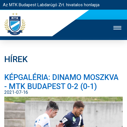
Az MTK Budapest Labdarúgó Zrt. hivatalos honlapja
HÍREK
MTK TV
UTÁNPÓTLÁS
NŐI SZAKÁG
KÉPGALÉRIA: DINAMO MOSZKVA
JEGYÉRTÉKESÍTÉS
WEBSHOP
STADION
- MTK BUDAPEST 0-2 (0-1)
EGYESÜLET
KAPCSOLAT
2021-07-16
NYITÓLAP
HÍREK
CSAPATOK