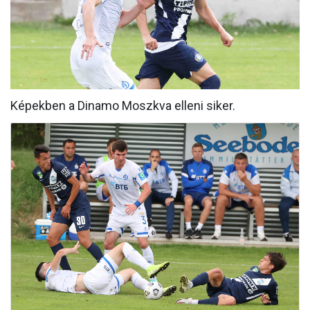
MÉRKŐZÉSEK
KLUB
GALÉRIA
SZURKOLÓI ÉLMÉNYEK
Képekben a Dinamo Moszkva elleni siker.
AKKREDITÁCIÓ