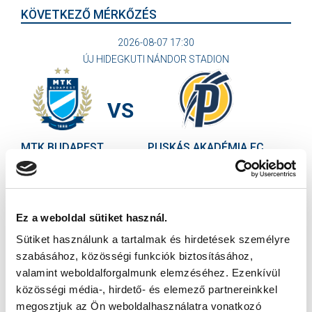
KÖVETKEZŐ MÉRKŐZÉS
2026-08-07 17:30
ÚJ HIDEGKUTI NÁNDOR STADION
VS
MTK BUDAPEST
PUSKÁS AKADÉMIA FC
MTK BUDAPEST HÍRLEVÉL
Ne maradjon le egy eseményről sem! Iratkozzon fel ingyenes
Ez a weboldal sütiket használ.
hírlevelünkre:
Sütiket használunk a tartalmak és hirdetések személyre
szabásához, közösségi funkciók biztosításához,
valamint weboldalforgalmunk elemzéséhez. Ezenkívül
közösségi média-, hirdető- és elemező partnereinkkel
megosztjuk az Ön weboldalhasználatra vonatkozó