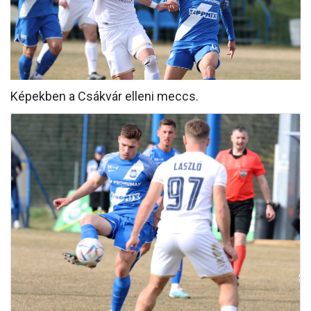
MÉRKŐZÉSEK
KLUB
GALÉRIA
Képekben a Csákvár elleni meccs.
SZURKOLÓI ÉLMÉNYEK
AKKREDITÁCIÓ