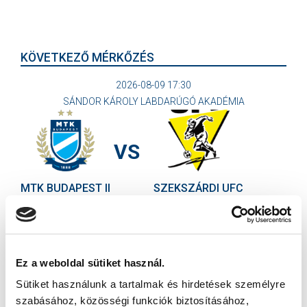
KÖVETKEZŐ MÉRKŐZÉS
2026-08-09 17:30
SÁNDOR KÁROLY LABDARÚGÓ AKADÉMIA
VS
MTK BUDAPEST II
SZEKSZÁRDI UFC
MTK BUDAPEST HÍRLEVÉL
Ne maradjon le egy eseményről sem! Iratkozzon fel ingyenes
hírlevelünkre:
Ez a weboldal sütiket használ.
Sütiket használunk a tartalmak és hirdetések személyre
szabásához, közösségi funkciók biztosításához,