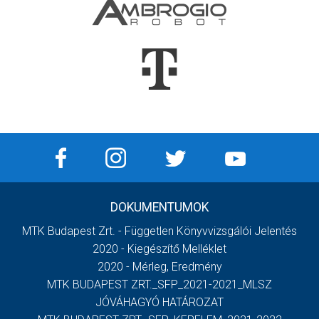
DOKUMENTUMOK
MTK Budapest Zrt. - Független Könyvvizsgálói Jelentés
2020 - Kiegészítő Melléklet
2020 - Mérleg, Eredmény
MTK BUDAPEST ZRT._SFP_2021-2021_MLSZ
JÓVÁHAGYÓ HATÁROZAT