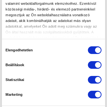
valamint weboldalforgalmunk elemzéséhez. Ezenkívül
közösségi média-, hirdető- és elemező partnereinkkel
megosztjuk az Ön weboldalhasználatra vonatkozó
Elfogadom az
Adatvédelmi tájékoztatót
!
adatait, akik kombinálhatják az adatokat más olyan
adatokkal, amelyeket Ön adott meg számukra vagy az
FELIRATKOZOM
Ön által használt más szolgáltatásokból gyűjtöttek. A
weboldalon való böngészés folytatásával Ön hozzájárul a
sütik használatához.
Hozzájárulás
SZPONZOROK
Elengedhetetlen
kiválasztása
Beállítások
Statisztikai
Marketing