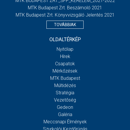
MTK BUDAPEST ZRT._SFP_KERELEM_2021-2022
MTK Budapest Zrt. Beszámoló 2021
MTK Budapest Zrt. Könyvvizsgáló Jelentés 2021
TOVÁBBIAK
OLDALTÉRKÉP
Nyitólap
Hírek
Csapatok
Mérkőzések
MTK Budapest
Múltidézés
Stratégia
Vezetőség
Gedeon
Galéria
Meccsnapi Élmények
Szurkolói Kezdőrúgás