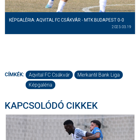
KÉPGALÉRIA: AQVITAL FC CSÁKVÁR - MTK BUDAPEST 0-0
2023.03.19
CÍMKÉK:
Aqvital FC Csákvár
Merkantil Bank Liga
Képgaléria
KAPCSOLÓDÓ CIKKEK